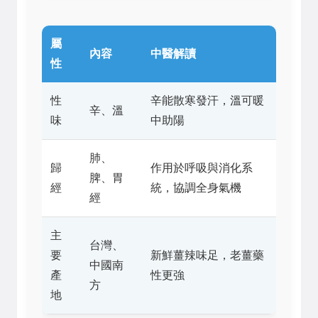
屬
內容
中醫解讀
性
性
辛能散寒發汗，溫可暖
辛、溫
味
中助陽
肺、
歸
作用於呼吸與消化系
脾、胃
經
統，協調全身氣機
經
主
台灣、
要
新鮮薑辣味足，老薑藥
中國南
產
性更強
方
地