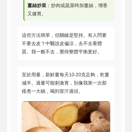
薑絲炒菜
：炒肉或蔬菜時加薑絲，增香
又健胃。
這些方法簡單，但關鍵是堅持。有人問要
不要去皮？中醫說皮偏涼，去不去看體
質。我一般不去，覺得整體平衡更好。
至於用量，新鮮薑每天10-20克足夠，乾薑
減半。過量可能刺激胃，別像我第一次那
樣煮一大鍋，喝到冒汗過頭。