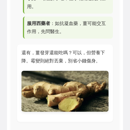
用。
服用西藥者
：如抗凝血藥，薑可能交互
作用，先問醫生。
還有，薑發芽還能吃嗎？可以，但營養下
降。霉變則絕對丟棄，別省小錢傷身。