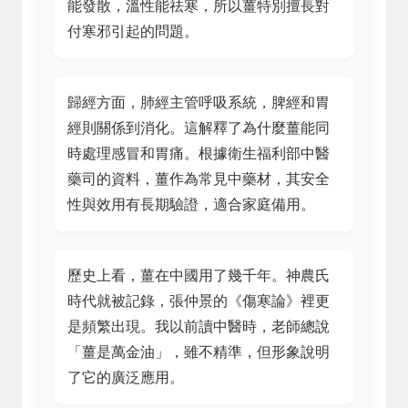
能發散，溫性能祛寒，所以薑特別擅長對
付寒邪引起的問題。
歸經方面，肺經主管呼吸系統，脾經和胃
經則關係到消化。這解釋了為什麼薑能同
時處理感冒和胃痛。根據衛生福利部中醫
藥司的資料，薑作為常見中藥材，其安全
性與效用有長期驗證，適合家庭備用。
歷史上看，薑在中國用了幾千年。神農氏
時代就被記錄，張仲景的《傷寒論》裡更
是頻繁出現。我以前讀中醫時，老師總說
「薑是萬金油」，雖不精準，但形象說明
了它的廣泛應用。