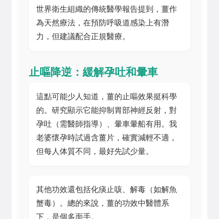
世界衛生組織的傳統醫學報告提到，薑作
為天然療法，在預防呼吸道感染上有潛
力，但建議配合正規醫療。
止嘔降逆：緩解孕吐和暈車
這點可能少人知道，薑的止嘔效果挺科學
的。研究顯示它能抑制胃部神經反射，對
孕吐（需醫師指導）、暈車暈船有用。我
老婆懷孕時試過含薑片，確實減輕不適，
但每人体質不同，最好先試少量。
其他功效還包括化痰止咳、解毒（如解魚
蟹毒）。總的來說，薑的功效中醫體系
下，是個多面手。