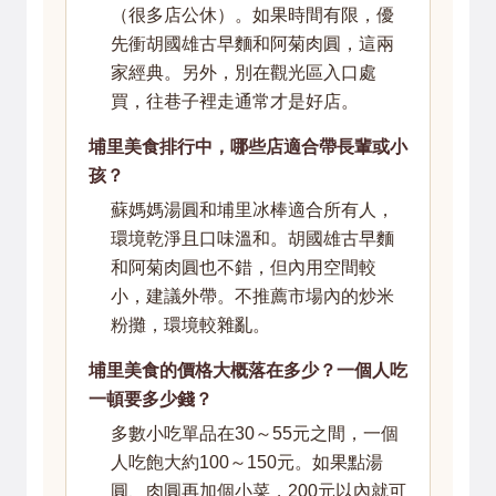
（很多店公休）。如果時間有限，優
先衝胡國雄古早麵和阿菊肉圓，這兩
家經典。另外，別在觀光區入口處
買，往巷子裡走通常才是好店。
埔里美食排行中，哪些店適合帶長輩或小
孩？
蘇媽媽湯圓和埔里冰棒適合所有人，
環境乾淨且口味溫和。胡國雄古早麵
和阿菊肉圓也不錯，但內用空間較
小，建議外帶。不推薦市場內的炒米
粉攤，環境較雜亂。
埔里美食的價格大概落在多少？一個人吃
一頓要多少錢？
多數小吃單品在30～55元之間，一個
人吃飽大約100～150元。如果點湯
圓、肉圓再加個小菜，200元以內就可