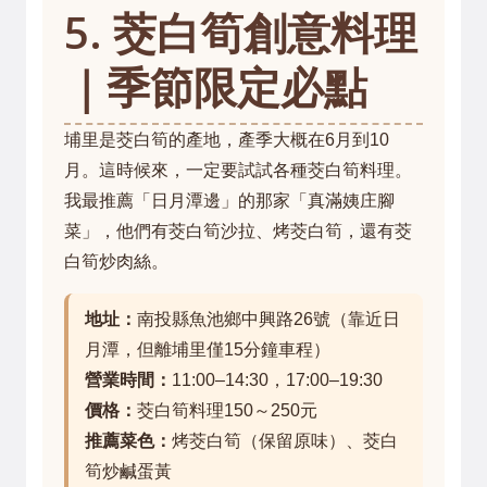
5. 茭白筍創意料理
｜季節限定必點
埔里是茭白筍的產地，產季大概在6月到10
月。這時候來，一定要試試各種茭白筍料理。
我最推薦「日月潭邊」的那家「真滿姨庄腳
菜」，他們有茭白筍沙拉、烤茭白筍，還有茭
白筍炒肉絲。
地址：
南投縣魚池鄉中興路26號（靠近日
月潭，但離埔里僅15分鐘車程）
營業時間：
11:00–14:30，17:00–19:30
價格：
茭白筍料理150～250元
推薦菜色：
烤茭白筍（保留原味）、茭白
筍炒鹹蛋黃