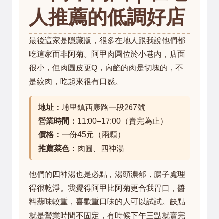
人推薦的低調好店
最後這家是隱藏版，很多在地人跟我說他們都
吃這家而非阿菊。阿甲肉圓位於小巷內，店面
很小，但肉圓皮更Q，內餡的肉是切塊的，不
是絞肉，吃起來很有口感。
地址：
埔里鎮西康路一段267號
營業時間：
11:00–17:00（賣完為止）
價格：
一份45元（兩顆）
推薦菜色：
肉圓、四神湯
他們的四神湯也是必點，湯頭濃郁，腸子處理
得很乾淨。我覺得阿甲比阿菊更合我胃口，醬
料蒜味較重，喜歡重口味的人可以試試。缺點
就是營業時間不固定，有時候下午三點就賣完