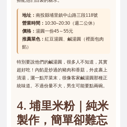
搭配他們自製的糖水。
地址：
南投縣埔里鎮中山路三段118號
營業時間：
10:30–20:30（週二公休）
價格：
湯圓一份45～55元
推薦菜色：
紅豆湯圓、鹹湯圓（裡面包肉
餡）
特別要說他們的鹹湯圓，很多人不知道，其實
超好吃！內餡是炒過的豬肉和香菇，外皮裹上
清湯，灑一點芹菜末，很像客家鹹湯圓那種正
統味道。不過份量不大，男生可能要點兩碗。
4. 埔里米粉｜純米
製作，簡單卻難忘