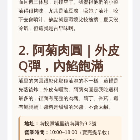
而且週三休息，別撲空了。我覺得他們的小菜
滷得很夠味，尤其是油豆腐，吸飽了滷汁，咬
下去會噴汁。缺點就是環境比較擁擠，夏天沒
冷氣，但這就是古早味啊。
2. 阿菊肉圓｜外皮
Q彈，內餡飽滿
埔里的肉圓跟彰化那種油泡的不一樣，這裡是
先蒸後炸，外皮有嚼勁。阿菊肉圓是我吃過料
最多的，裡面有完整的肉塊、筍丁、香菇，還
有鵪鶉蛋！醬料是甜甜的米醬，不會太鹹。
地址：
南投縣埔里鎮南興街9-3號
營業時間：
10:00–18:00（賣完提早收）