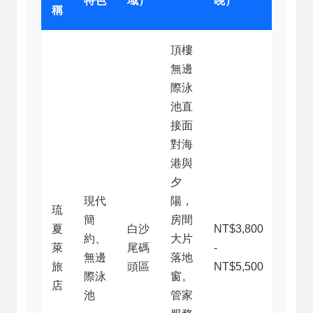
特色
域）
晚）
稱
頂樓
無邊
際泳
池直
接面
對海
港與
夕
現代
陽，
琉
簡
房間
夏
白沙
NT$3,800
約、
大片
萊
尾碼
-
無邊
落地
旅
頭區
NT$5,500
際泳
窗。
店
池
管家