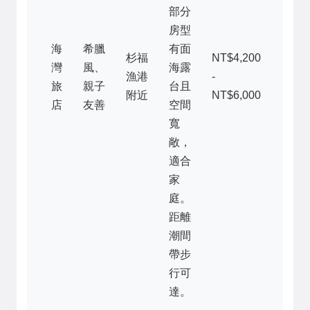
部分
房型
海
希臘
有面
杉福
NT$4,200
灣
風、
海露
漁港
-
旅
親子
台且
附近
NT$6,000
店
友善
空間
寬
敞，
適合
家
庭。
距離
潮間
帶步
行可
達。