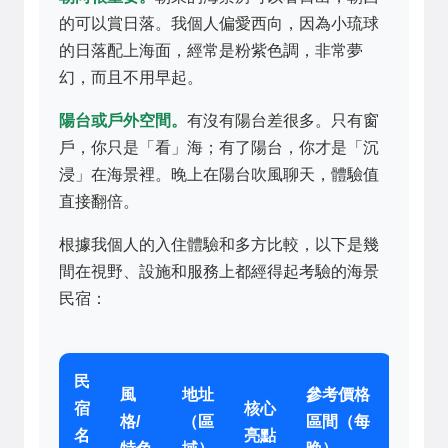
的可以賞日落。我個人偏愛西向，因為小琉球
的日落配上海面，經常是粉紫色調，非常夢
幻，而且不用早起。
陽台或戶外空間。
有沒有陽台差很多。只有窗
戶，你只是「看」海；有了陽台，你才是「沉
浸」在海景裡。晚上在陽台吹風聊天，體驗值
直接翻倍。
根據我個人的入住體驗和多方比較，以下是幾
間在視野、設施和服務上都經得起考驗的海景
民宿：
民
風
地址
參考價格
宿
核心
格/
（區
區間（每
名
亮點