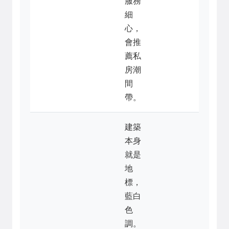
服務
細
心，
會推
薦私
房潮
間
帶。
建築
本身
就是
地
標，
藍白
色
調。