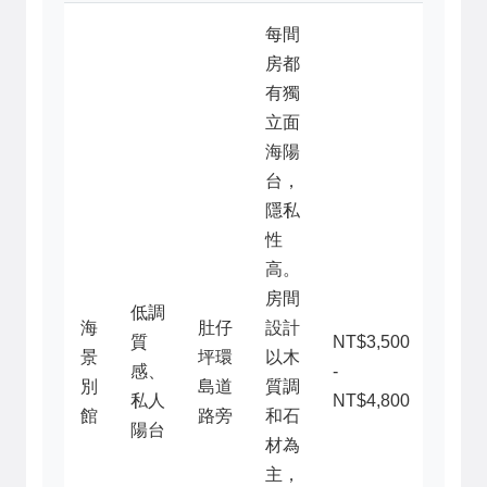
每間
房都
有獨
立面
海陽
台，
隱私
性
高。
房間
低調
海
肚仔
設計
質
NT$3,500
景
坪環
以木
感、
-
別
島道
質調
私人
NT$4,800
館
路旁
和石
陽台
材為
主，