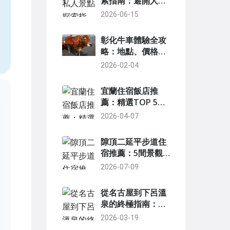
索指南：避開人
潮，發掘老城區的
2026-06-15
，
隱藏魅力
彰化牛車體驗全攻
略：地點、價格、
行程與專家建議
2026-02-04
宜蘭住宿飯店推
薦：精選TOP 5飯
店與民宿，親身體
2026-04-07
驗避坑指南
隙頂二延平步道住
宿推薦：5間景觀
民宿與飯店
2026-07-09
從名古屋到下呂溫
泉的終極指南：交
通、住宿、景點全
2026-03-19
攻略