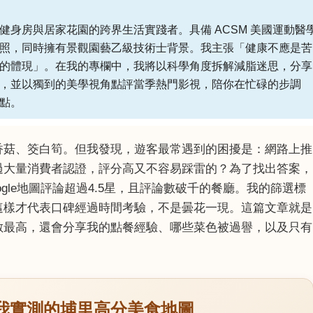
健身房與居家花園的跨界生活實踐者。具備 ACSM 美國運動醫
照，同時擁有景觀園藝乙級技術士背景。我主張「健康不應是苦
的體現」。在我的專欄中，我將以科學角度拆解減脂迷思，分享
，並以獨到的美學視角點評當季熱門影視，陪你在忙碌的步調
點。
香菇、筊白筍。但我發現，遊客最常遇到的困擾是：網路上推
過大量消費者認證，評分高又不容易踩雷的？為了找出答案，
gle地圖評論超過4.5星，且評論數破千的餐廳。我的篩選標
這樣才代表口碑經過時間考驗，不是曇花一現。這篇文章就是
數最高，還會分享我的點餐經驗、哪些菜色被過譽，以及只有
我實測的埔里高分美食地圖