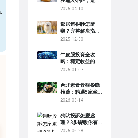
在地人帶路，避開
觀光客的傳統早點
2026-04-10
學
清單
鄰居狗很吵怎麼
辦？完整解決指南
從溝通到法律途徑
2025-12-30
牛皮股投資全攻
略：穩定收益的秘
訣與風險解析
2026-01-07
台北素食景觀餐廳
推薦：精選5家坐
擁城市美景的蔬食
2026-03-14
好去處
狗吠投訴怎麼處
理？3步驟教你有
效解決鄰居狗叫問
2026-06-28
題