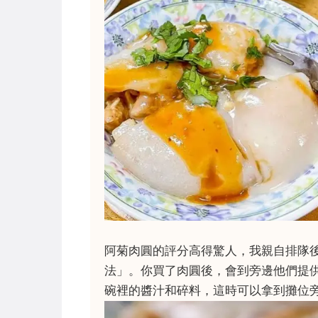
阿菊肉圓的評分高得驚人，我親自排隊
法」。你買了肉圓後，會到旁邊他們提
碗裡的醬汁和碎料，這時可以拿到攤位