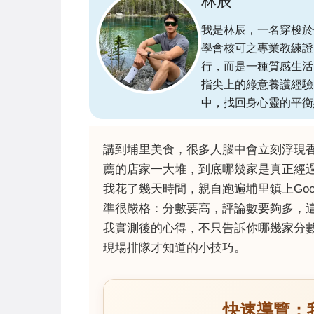
林辰
我是林辰，一名穿梭於
學會核可之專業教練證
行，而是一種質感生活
指尖上的綠意養護經驗
中，找回身心靈的平衡
講到埔里美食，很多人腦中會立刻浮現
薦的店家一大堆，到底哪幾家是真正經
我花了幾天時間，親自跑遍埔里鎮上Goo
準很嚴格：分數要高，評論數要夠多，
我實測後的心得，不只告訴你哪幾家分
現場排隊才知道的小技巧。
快速導覽：