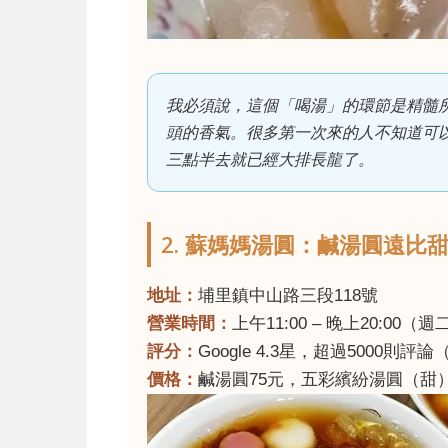
我必須說，這個「喝湯」的環節是精髓
頭的香氣。很多第一次來的人不知道可
三點半去就已經大排長龍了。
2. 蘇媽媽湯圓：鹹湯圓遠比
地址：
埔里鎮中山路三段118號
營業時間：
上午11:00 – 晚上20:00（
評分：
Google 4.3星，超過5000
價格：
鹹湯圓75元，五彩繽紛湯圓（甜）