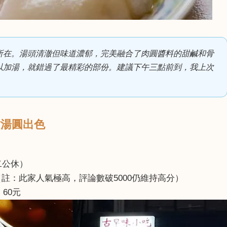
所在。湯頭清澈但味道濃郁，完美融合了肉圓醬料的甜鹹和骨
以加湯，就錯過了最精彩的部份。建議下午三點前到，我上次
甜湯圓出色
週二公休）
則評論（註：此家人氣極高，評論數破5000仍維持高分）
60元