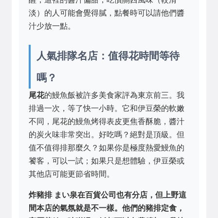
淡）的人可能會覺得膩，點餐時可以請他們醬
汁少放一點。
人氣排隊名店：值得花時間等待
嗎？
尾花
的鰻魚飯被許多美食家評為東京前三。我
排過一次，等了快一小時。它和伊豆榮的軟嫩
不同，尾花的鰻魚烤得表皮更焦香酥脆，醬汁
的炭火味非常突出。好吃嗎？絕對是頂級。但
值不值得排那麼久？如果你是極度熱愛鰻魚的
饕客，可以一試；如果只是想體驗，伊豆榮或
其他店可能更節省時間。
炸豬排 まい泉在百貨公司也有分店，但上野這
間本店的氣氛就是不一樣。他們的豬排定食，