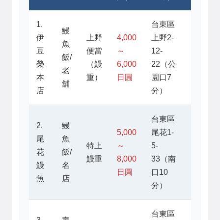
1.
台東區
鰻
伊
上野
4,000
上野2-
魚
11:00
豆
便當
～
12-
飯/
～
榮
（鰻
6,000
22（公
老
22:00
本
重）
日圓
園口7
舖
店
分）
台東區
11:00
2.
鰻
5,000
尾花1-
～
尾
魚
特上
～
5-
14:00,
花
飯/
鰻重
8,000
33（南
16:30
鰻
名
日圓
口10
～
魚
店
分）
20:00
台東區