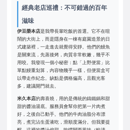
經典老店巡禮：不可錯過的百年
滋味
伊豆榮本店
是我帶長輩吃飯的首選。它不在喧
鬧的大街上，而是隱身在一棟有庭園造景的日
式建築裡，一走進去就覺得安靜。他們的鰻魚
是關東流，先蒸後烤，肉質非常軟嫩，幾乎不
用咬。我發現一個小秘密：點「上野便當」比
單點鰻重划算，內容物幾乎一樣，但便當盒可
以帶走作紀念。缺點是價格偏高，且觀光客
多，建議開門就去。
米久本店
的壽喜燒，用的是傳統的鑄鐵鍋和甜
甜的醬油湯底。服務員會幫你把第一片肉煮
好，之後自己動手。他們的牛肉油脂分布漂
亮，煮完沾生蛋液吃，滑順度滿分。但我要提
醒，這裡的醬汁偏甜，吃慣關西風味（較清