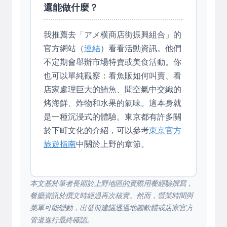
還能做什麼？
我推薦去「アメ横商店街振興組合」的
官方網站（
連結
）看看活動資訊。他們
不定期會舉辦市場特賣或美食活動。你
也可以單純觀察：看魚販如何叫賣、看
店家處理巨大的鮪魚、聞空氣中交織的
烤海鮮、炸物和水果的氣味。這本身就
是一種沉浸式的體驗。東京都有許多關
於下町文化的介紹，可以參考
東京官方
旅遊指南
中關於上野的章節。
本文基於筆者長期於上野地區的實際用餐經驗撰寫，
餐廳資訊於撰文時經過再次核實。然而，營業時間與
菜單可能變動，出發前建議透過地圖軟體或店家官方
管道進行最終確認。