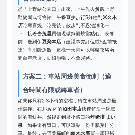
從「上野站公園口」出來。上午先去參觀上野
動物園或博物館，午餐直接步行5分鐘到
米久本
店
吃壽喜燒。吃完後，散步到不忍池消化一
下，接著去
兔屋
買個現做銅鑼燒當點心。晚餐
前，走到
伊豆榮本店
（建議事先訂位或5點前抵
達）享用鰻魚飯。這樣一天內可以輕鬆攻略兩
間百年老店，動線順暢，不會趕路。
方案二：車站周邊美食衝刺（適
合時間有限或轉車者）
如果你只有2-3小時的空檔，待在車站周邊是最
佳選擇。在JR站內的
沼田本店
快速解決一碗澎
湃的海鮮丼。然後走到廣小路口的
炸豬排 まい
泉
，如果還有胃口，可以單點一份里肌豬排分
享。最後，去阿美橫町的
鈴木水產
買一顆現烤