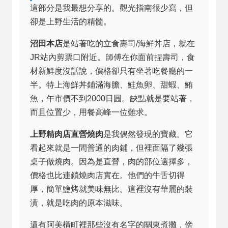
這部分是我最想分享的。觀光指南很少寫，但
卻是上野生活的精髓。
沼田本店
是站著吃的立食壽司/海鮮丼店，就在
JR站內剪票口附近。師傅在你面前捏壽司，食
材新鮮度沒話說，價格卻只有坐著吃餐廳的一
半。特上海鮮丼鋪滿海膽、鮭魚卵、甜蝦、鮪
魚，午市價不到2000日圓。缺點就是要站著，
而且位置少，用餐高峰一位難求。
上野精肉店直營燒肉
是我偶然發現的寶藏。它
看起來就是一間普通的肉鋪，但裡面隔了幾張
桌子做燒肉。因為是直營，肉的部位選擇多，
價格也比連鎖燒肉店實在。他們的牛舌切得
厚，簡單鹽烤就美味無比。這裡沒有華麗的裝
潢，就是吃肉的原本滋味。
還有阿美橫町裡那些沒有名字的關東煮攤，傍