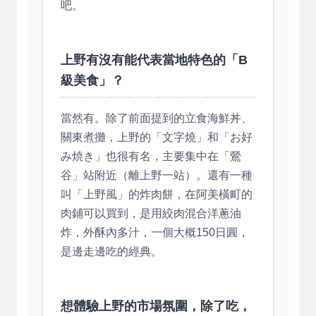
吧。
上野有沒有能代表當地特色的「B
級美食」？
當然有。除了前面提到的立食海鮮丼、
關東煮攤，上野的「文字燒」和「お好
み焼き」也很有名，主要集中在「鶯
谷」站附近（離上野一站）。還有一種
叫「上野風」的炸肉餅，在阿美橫町的
肉鋪可以買到，是用絞肉混合洋蔥油
炸，外酥內多汁，一個大概150日圓，
是邊走邊吃的經典。
想體驗上野的市場氛圍，除了吃，