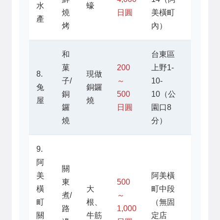
水
蠔
20:00
燒
日圓
美橫町
產
烤
內）
和
台東區
菓
200
上野1-
8.
現做
09:30
子/
～
10-
兔
銅鑼
～
銅
500
10（公
屋
燒
18:00
鑼
日圓
園口8
燒
分）
9.
阿
關
美
阿美橫
東
500
約
橫
大
町中段
煮/
～
17:00
町
根、
（無固
路
1,000
～
關
牛筋
定店