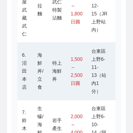
屋
武仁
11:00
拉
～
12-
武
特製
～
麵
1,800
15（JR
藏
沾麵
23:00
日圓
上野站
武
內）
仁
台東區
6.
海
1,500
上野6-
沼
鮮
特上
05:30
～
11-
田
丼/
海鮮
～
2,500
13（站
本
立
丼
21:00
日圓
內1
店
食
分）
生
台東區
7.
蠔/
2,000
上野6-
鈴
岩手
10:00
海
～
10-
木
產生
～
鮮
4,000
14（阿