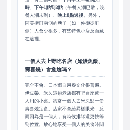
時
、
下午1點到3點
（午餐人潮已散，晚
餐人潮未到）、
晚上8點過後
。另外，
阿美橫町兩側的巷子（如「仲御徒町」
側）人會少很多，有些特色小店反而藏
在這裡。
一個人去上野吃名店（如鰻魚飯、
壽喜燒）會尷尬嗎？
完全不會。日本獨自用餐文化很普遍。
伊豆榮、米久這類老店都有吧台座或一
人用的小桌。我常一個人去米久點一份
壽喜燒定食。店家不會給異樣眼光，反
而因為是一個人，有時候排隊還更快等
到位置。放心地享受一個人的美食時間