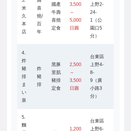
3.
壽
國產
3,500
上野2-
米
喜
11:30
牛壽
～
24-
久
燒/
～
喜燒
5,000
1（公
本
百
21:30
定食
日圓
園口5
店
年
分）
4.
台東區
炸
黑豚
2,500
上野4-
豬
炸
11:00
里肌
～
8-
排
豬
～
豬排
3,500
9（廣
ま
排
22:00
定食
日圓
小路3
い
分）
泉
5.
台東區
麵
1,200
上野6-