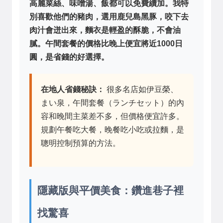
高麗菜絲、味噌湯、飯都可以免費續加。我特
別喜歡他們的豬肉，選用鹿兒島黑豚，咬下去
肉汁會迸出來，麵衣是輕盈的酥脆，不會油
膩。午間套餐的價格比晚上便宜將近1000日
圓，是省錢的好選擇。
在地人省錢秘訣：
很多名店如伊豆榮、
まい泉，午間套餐（ランチセット）的內
容和晚間主菜差不多，但價格便宜許多。
規劃午餐吃大餐，晚餐吃小吃或拉麵，是
聰明控制預算的方法。
隱藏版與平價美食：鑽進巷子裡
找驚喜