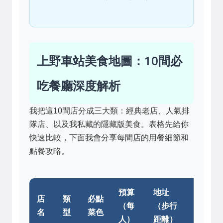
上野車站美食地圖：10間必
吃餐廳深度解析
我把這10間店分成三大類：經典老店、人氣排
隊店、以及我私藏的隱藏版美食。表格先給你
快速比較，下面我會分享每間店的用餐細節和
點餐攻略。
預算
地址
店
類
必點
營業
（每
（步行
名
型
菜色
時間
人）
距離）