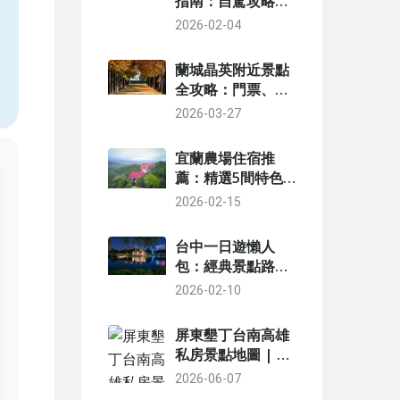
指南：自駕攻略、
景點推薦與預算規
2026-02-04
，
劃
蘭城晶英附近景點
全攻略：門票、交
通、行程一次掌握
2026-03-27
宜蘭農場住宿推
薦：精選5間特色
民宿與農場體驗全
2026-02-15
攻略
台中一日遊懶人
包：經典景點路
線、交通與美食全
2026-02-10
攻略
屏東墾丁台南高雄
私房景點地圖 | 避
開人潮的南台灣深
2026-06-07
度旅行