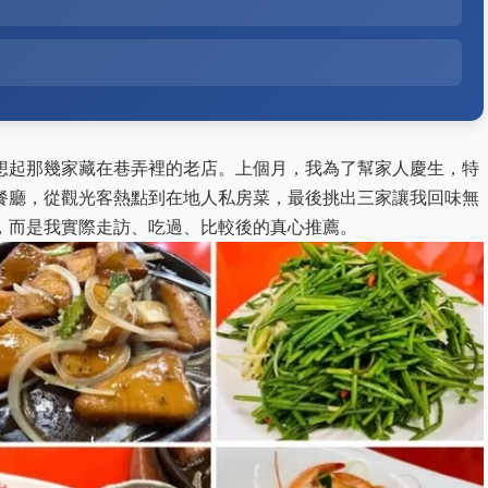
想起那幾家藏在巷弄裡的老店。上個月，我為了幫家人慶生，特
餐廳，從觀光客熱點到在地人私房菜，最後挑出三家讓我回味無
，而是我實際走訪、吃過、比較後的真心推薦。