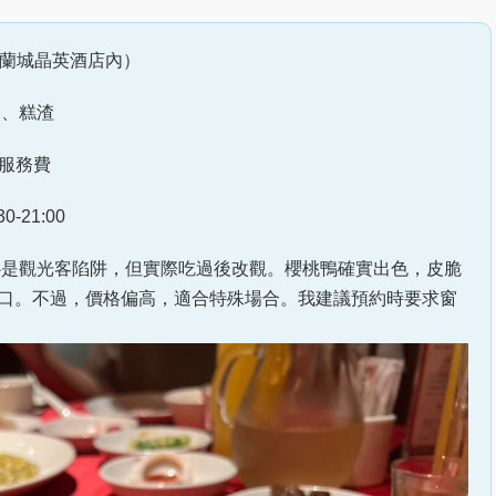
（蘭城晶英酒店內）
肉、糕渣
%服務費
0-21:00
是觀光客陷阱，但實際吃過後改觀。櫻桃鴨確實出色，皮脆
口。不過，價格偏高，適合特殊場合。我建議預約時要求窗