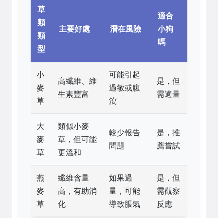
草
適合
類
主要好處
潛在風險
小狗
類
嗎
型
小
可能引起
高纖維、維
是，但
麥
過敏或腹
生素豐富
需適量
草
瀉
大
類似小麥
較少報告
是，推
麥
草，但可能
問題
薦嘗試
草
更溫和
燕
纖維含量
如果過
是，但
麥
高，有助消
量，可能
需觀察
草
化
導致脹氣
反應