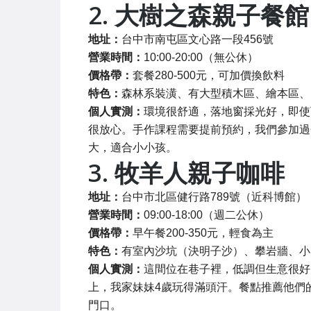
2. 大樹之森親子餐館
地址：
台中市南屯區文心路一段456號
營業時間：
10:00-20:00（無公休）
價格帶：
套餐280-500元，可加價換飲料
特色：
森林系裝潢、有大型積木區、繪本區、
個人實測：
環境很舒適，落地窗採光好，即使
很放心。手作課程需要提前預約，我們參加過
大，適合小小孩。
3. 牧羊人親子咖啡
地址：
台中市北區健行路789號（近科博館）
營業時間：
09:00-18:00（週二公休）
價格帶：
早午餐200-350元，輕食為主
特色：
有室內沙坑（決明子沙）、攀岩牆、小
個人實測：
這間位在巷子裡，低調但生意很好
上，我家妹妹4歲玩得滿頭汗。餐點推薦他們
門口。