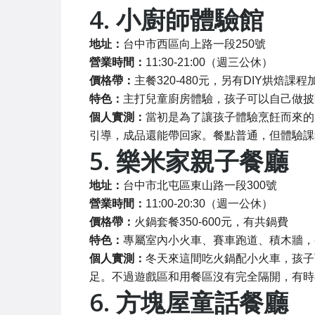
4. 小廚師體驗館
地址：
台中市西區向上路一段250號
營業時間：
11:30-21:00（週三公休）
價格帶：
主餐320-480元，另有DIY烘焙課程
特色：
主打兒童廚房體驗，孩子可以自己做披
個人實測：
當初是為了讓孩子體驗烹飪而來的
引導，成品還能帶回家。餐點普通，但體驗課
5. 樂米家親子餐廳
地址：
台中市北屯區東山路一段300號
營業時間：
11:00-20:30（週一公休）
價格帶：
火鍋套餐350-600元，有共鍋費
特色：
專屬室內小火車、賽車跑道、積木牆，
個人實測：
冬天來這間吃火鍋配小火車，孩子
足。不過遊戲區和用餐區沒有完全隔開，有時
6. 方塊屋童話餐廳