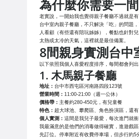
為什麼你需要一間
老實說，一開始我也覺得親子餐廳不過就是有
台中室內親子餐廳，不只解決「吃」的問題，
人看顧（有些還有陪玩姊姊），餐點也針對兒
太熱或太冷的天氣，這裡就是最佳備案。
8間親身實測台中
以下依照我個人喜愛程度排序，每間都會列出
1. 木馬親子餐廳
地址：
台中市西屯區河南路四段123號
營業時間：
11:00-21:00（週一公休）
價格帶：
主餐約280-450元，有兒童餐
特色：
超大球池、攀爬區、角色扮演區，還有
個人實測：
這間是我兒子最愛，每次進門就衝
我最滿意的是他們的消毒做得確實，進遊戲區
先訂位。停車附近有收費停車場，但步行約5