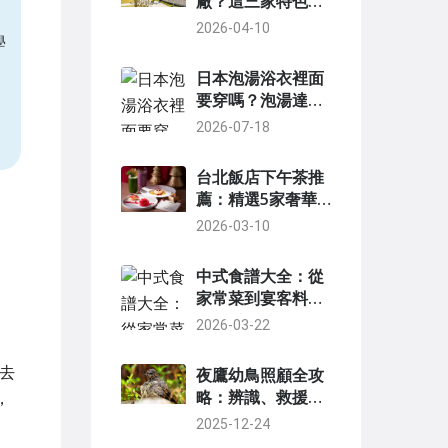
廠？這三家特色體
驗讓你玩到不想回
2026-04-10
學
家
日本泡湯浴衣裡面
要穿嗎？泡湯達人
完整解答浴衣穿搭
2026-07-18
台北飯店下午茶推
薦：精選5家奢華
體驗與實用指南
2026-03-10
中式食譜大全：從
家常菜到宴客料理
的終極指南
2026-03-22
去
夜鷹幼鳥照顧全攻
略：辨識、救援與
，
飼養指南
2025-12-24