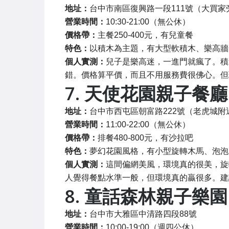
地址：
台中市南區復興路一段111號（大買家
營業時間：
10:30-21:00（無公休）
價格帶：
主餐250-400元，有兒童餐
特色：
以積木為主題，有大型軟積木、樂高牆
個人實測：
兒子是樂高迷，一進門就瘋了。積
錯。價格算平價，而且不用服務費很佛心。但
7. 天使花園親子餐廳
地址：
台中市西屯區朝富路222號（老虎城附
營業時間：
11:00-22:00（無公休）
價格帶：
排餐480-800元，有沙拉吧
特色：
夢幻花園風格，有小型旋轉木馬、泡泡
個人實測：
這間偏網美風，環境真的很美，旋
人覺得餐點水準一般，但環境真的贏很多。建
8. 童話森林親子樂園
地址：
台中市大雅區中清路四段88號
營業時間：
10:00-19:00（週四公休）