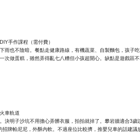
DIY手作課程（需付費）
下雨也不陰暗。餐點走健康路線，有機蔬菜、自製麵包，孩子吃
一次做蛋糕，雖然弄得亂七八糟但小孩超開心。缺點是遊戲區不
火車軌道
。決明子沙坑不用擔心弄髒衣服，拍拍就掉了。攀岩牆適合3歲
的招牌帕尼尼，外酥內軟。不過座位比較擠，推嬰兒車的話建議