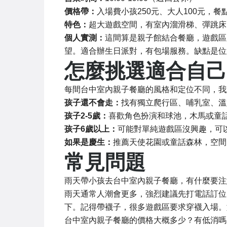
價格帶：
入場費小孩250元、大人100元，餐
特色：
超大遊戲空間，有室內溜滑梯、彈跳床
個人實測：
這間算是親子館結合餐廳，遊戲區
望。適合辦生日派對，有包場服務。缺點是位
怎麼挑選適合自己
每間台中室內親子餐廳的風格和定位不同，我
孩子還不會走：
找有獨立爬行區、哺乳室、溫
孩子2-5歲：
喜歡角色扮演和球池，木馬或童
孩子6歲以上：
可能對單純遊戲區沒興趣，可
如果是慶生：
推薦天使花園或童話森林，空間
常見問題
雨天帶小孩去台中室內親子餐廳，有什麼要注
雨天通常人潮會更多，強烈建議先打電話訂位
下。記得帶襪子，很多遊戲區要求穿襪入場。
台中室內親子餐廳的價格大概多少？有低消嗎