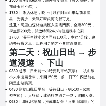
1500
散步到姊妹潭，順便看受鎮宮（香火鼎盛，廟
前愛玉冰不錯）。
1730
回飯店休息，晚上可以在阿里山車站前看星
星，光害少，天氣好時銀河肉眼可見。
注意：
阿里山森林遊樂區入園需門票，全票300元，
學生票200元，開放時間24小時但服務中心到
17:00。沼平車站小火車單程100元，車程7分鐘，建
議去程搭火車，回程用走的才不會錯過風景。
第二天：祝山日出 → 步
道漫遊 → 下山
0330
起床（日出前一小時要到車站買票），祝山線
小火車凌晨發車，來回150元，前一日下午四點前在
阿里山站購票。
0430
到祝山觀日平台，等待日出（約5:30～6:00，
視季節）。人很多，建議往左邊走一點，避開人潮。
0630
回車站吃早餐，推薦車站旁「阿里山咖啡」的