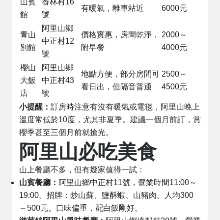
山賓
香林村16
有暖氣，離車站近
6000元
館
號
阿里山鄉
青山
價格實惠，房間乾淨，
2000～
中正村12
別館
附早餐
4000元
號
櫻山
阿里山鄉
地點方便，部分房間可
2500～
大飯
中正村43
看日出，但隔音普通
4500元
店
號
小提醒：
訂房時注意有沒有暖氣或電毯，阿里山晚上
溫度常低於10度，尤其非夏季。建議一個月前訂，賞
櫻季甚至三個月前就搶光。
阿里山必吃美食
山上餐廳不多，但有幾家值得一試：
山賓餐廳：
阿里山鄉中正村11號，營業時間11:00～
19:00。招牌：炒山蘇、鹽酥蝦、山豬肉。人均300
～500元。口味偏重，配白飯剛好。