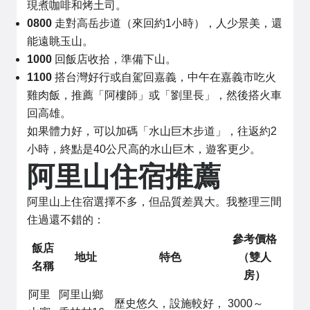
現煮咖啡和烤土司。
0800
走對高岳步道（來回約1小時），人少景美，還
能遠眺玉山。
1000
回飯店收拾，準備下山。
1100
搭台灣好行或自駕回嘉義，中午在嘉義市吃火
雞肉飯，推薦「阿樓師」或「劉里長」，然後搭火車
回高雄。
如果體力好，可以加碼「水山巨木步道」，往返約2
小時，終點是40公尺高的水山巨木，遊客更少。
阿里山住宿推薦
阿里山上住宿選擇不多，但品質差異大。我整理三間
住過還不錯的：
參考價格
飯店
地址
特色
（雙人
名稱
房）
阿里
阿里山鄉
歷史悠久，設施較好，
3000～