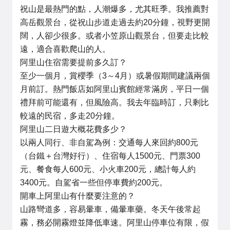
祝山是最熱門的點，人潮爆多，尤其旺季。我推薦對
高岳觀景台，從祝山步道走過去約20分鐘，視野更開
闊，人卻少很多。或者小笠原山觀景台，但要走比較
遠，適合喜歡爬山的人。
阿里山住宿需要提前多久訂？
至少一個月，賞櫻季（3～4月）或暑假期間建議兩個
月前訂。熱門飯店如阿里山賓館經常滿房，平日一個
禮拜前可能還有，但風險高。我去年臨時訂，只剩比
較遠的民宿，多走20分鐘。
阿里山二日遊大概花費多少？
以兩人同行、非自駕為例：交通每人來回約800元
（台鐵＋台灣好行）、住宿每人1500元、門票300
元、餐食每人600元、小火車200元，總計每人約
3400元。自駕省一些但停車費約200元。
開車上阿里山有什麼要注意的？
山路彎道多，容易暈車，備暈車藥。冬天午後常起
霧，務必開霧燈並降低車速。阿里山停車位有限，假