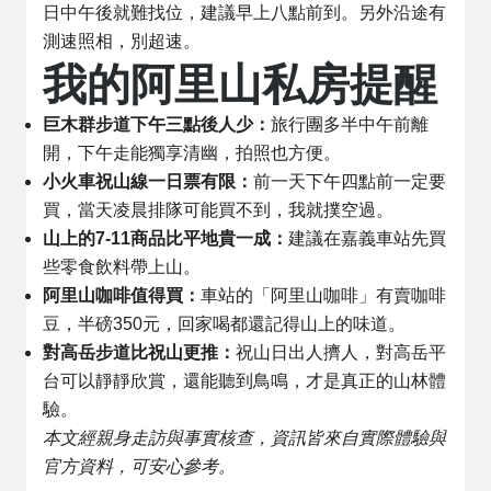
日中午後就難找位，建議早上八點前到。另外沿途有
測速照相，別超速。
我的阿里山私房提醒
巨木群步道下午三點後人少：
旅行團多半中午前離
開，下午走能獨享清幽，拍照也方便。
小火車祝山線一日票有限：
前一天下午四點前一定要
買，當天凌晨排隊可能買不到，我就撲空過。
山上的7-11商品比平地貴一成：
建議在嘉義車站先買
些零食飲料帶上山。
阿里山咖啡值得買：
車站的「阿里山咖啡」有賣咖啡
豆，半磅350元，回家喝都還記得山上的味道。
對高岳步道比祝山更推：
祝山日出人擠人，對高岳平
台可以靜靜欣賞，還能聽到鳥鳴，才是真正的山林體
驗。
本文經親身走訪與事實核查，資訊皆來自實際體驗與
官方資料，可安心參考。