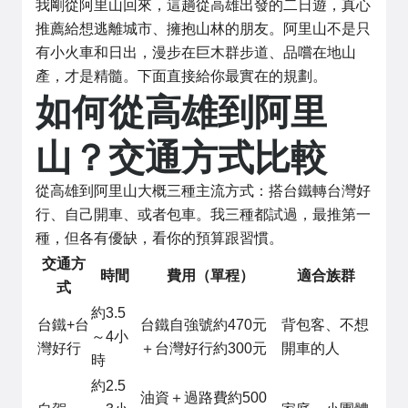
我剛從阿里山回來，這趟從高雄出發的二日遊，真心
推薦給想逃離城市、擁抱山林的朋友。阿里山不是只
有小火車和日出，漫步在巨木群步道、品嚐在地山
產，才是精髓。下面直接給你最實在的規劃。
如何從高雄到阿里
山？交通方式比較
從高雄到阿里山大概三種主流方式：搭台鐵轉台灣好
行、自己開車、或者包車。我三種都試過，最推第一
種，但各有優缺，看你的預算跟習慣。
交通方
時間
費用（單程）
適合族群
式
約3.5
台鐵+台
台鐵自強號約470元
背包客、不想
～4小
灣好行
＋台灣好行約300元
開車的人
時
約2.5
油資＋過路費約500