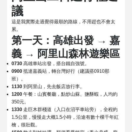
議
這是我實際走過覺得最順的路線，不用趕也不會太
累。
第一天：高雄出發 → 嘉
義 → 阿里山森林遊樂區
0730
高雄車站出發，搭台鐵自強號。
0900
抵達嘉義站，轉台灣好行（建議搭0910那
班）。
1130
到阿里山，先去飯店放行李。
1200
午餐：山賓餐廳，點炒山蘇、鹽酥蝦，人均約
350元。
1330
走巨木群棧道（入口在沼平車站旁），全程約
1.5公里，慢慢走大概1.5小時，沿途有數十棵千年紅
檜，很壯觀。