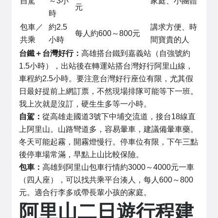
自駕
～3小
家庭、小團體
元
時
包車／
約2.5
講求方便、時
每人約600～800元
共乘
小時
間寶貴的人
台鐵＋台灣好行：
高雄搭台鐵到嘉義站（自強號約
1.5小時），出站後在轉運站搭台灣好行阿里山線，
車程約2.5小時。要注意台灣好行座位有限，尤其假
日最好提前上網訂票，不然現場排隊可能等下一班。
我上次就是沒訂，硬生生多等一小時。
自駕：
從高雄走國道3號下中埔交流道，接台18線直
上阿里山。山路彎道多，容易暈車，建議備暈車藥。
冬天可能起霧，開霧燈慢行。停車位有限，下午三點
後停車場常滿，早點上山比較保險。
包車：
高雄到阿里山包車行情約3000～4000元一車
（四人座），可以找共乘平台湊人，每人600～800
元。適合行李多或帶長輩小孩的家庭。
阿里山二日遊行程建