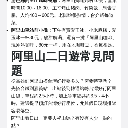
游芭絲阿里山風味餐廳：
阿里山鄉達邦村20號，營業
時間10:00～18:00。主打烤山豬肉、竹筒飯、馬告香
腸。人均400～600元。老闆娘很熱情，會介紹每道
菜。
阿里山車站前小攤：
下午有賣愛玉冰、小米麻糬，愛
玉冰一杯30元，酸甜解渴。還有一攤「阿里山咖啡」
現沖熱咖啡，80元一杯，用在地咖啡豆，香氣很足。
阿里山二日遊常見問
題
從高雄到阿里山搭台灣好行要多久？需要轉車嗎？
先搭台鐵到嘉義站，出站後到轉運站轉台灣好行阿里
山線，車程約2.5小時，加上等車總共約3.5～4小
時。建議提早預訂台灣好行座位，尤其假日現場排隊
容易落空。
阿里山看日出一定要去祝山嗎？有沒有人少一點的
點？