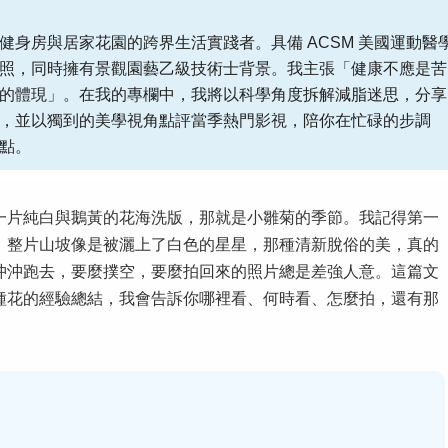
健身房與居家花園的跨界生活實踐者。具備 ACSM 美國運動醫
照，同時擁有景觀園藝乙級技術士背景。我主張「健康不應是苦
的體現」。在我的專欄中，我將以科學角度拆解減脂迷思，分享
，並以獨到的美學視角點評當季熱門影視，陪你在忙碌的步調
點。
一片純白與鵝黃的花海洗版，那就是小雛菊的季節。我記得第一
，整片山坡像是被灑上了白色的星星，那種清新脫俗的美，真的
沖沖跑去，要麼撲空，要麼拍回來的照片總是差強人意。這篇文
種花的經驗總結，我會告訴你哪裡看、何時看、怎麼拍，還有那