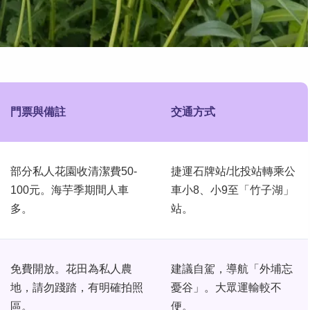
門票與備註
交通方式
部分私人花園收清潔費50-
捷運石牌站/北投站轉乘公
100元。海芋季期間人車
車小8、小9至「竹子湖」
多。
站。
免費開放。花田為私人農
建議自駕，導航「外埔忘
地，請勿踐踏，有明確拍照
憂谷」。大眾運輸較不
區。
便。