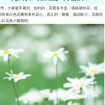
在台灣，大家最常看到、拍到的，其實多半是「瑪格麗特花」或
都有著白色花瓣和黃色花心。真正的「雛菊」個頭較小，花期也
小白花為小雛菊吧。