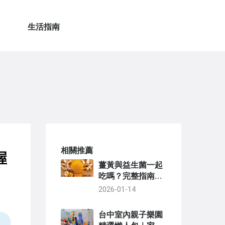
生活指南
相關推薦
握
薑黃與益生菌一起
吃嗎？完整指南解
析好處、風險與正
2026-01-14
確吃法
台中室內親子樂園