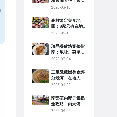
精選懶人包｜家長
必看設施、票價、
2026-03-10
學
交通全攻略
高雄限定美食地
圖：8家只有在地
人才知道的獨有餐
2026-05-15
廳
珍品餐飲坊完整指
南：地址、菜單、
預約技巧與必點菜
2026-02-04
推薦
三重隱藏版美食評
分最高：在地人私
藏推薦
2026-04-22
南部室內親子景點
全攻略：雨天備
案、免費景點與私
2026-04-09
房推薦