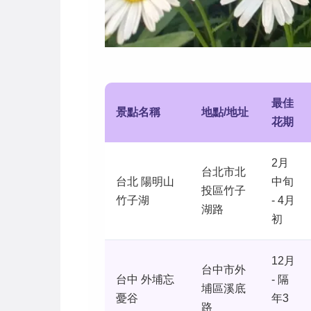
最佳
景點名稱
地點/地址
花期
2月
台北市北
台北 陽明山
中旬
投區竹子
竹子湖
- 4月
湖路
初
12月
台中市外
台中 外埔忘
- 隔
埔區溪底
憂谷
年3
路