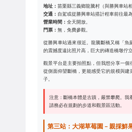
地址：
苗栗縣三義鄉龍騰村（與勝興車站相距
交通：
自駕或從勝興車站搭計程車前往最
營業時間：
全天開放。
門票：
無，免費參觀。
從勝興車站過來很近。龍騰斷橋又稱「魚藤
的震撼度遠比照片高，巨大的磚造橋墩佇
觀景平台是主要拍照點，但我想分享一個
從側面仰望斷橋，更能感受它的規模與建
子。
注意：斷橋本體是古蹟，嚴禁攀爬。我
請務必在規劃的步道和觀景區活動。
第三站：大湖草莓園 – 親採鮮