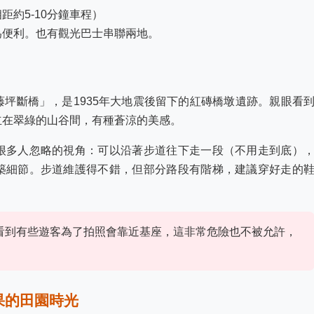
約5-10分鐘車程）
為便利。也有觀光巴士串聯兩地。
坪斷橋」，是1935年大地震後留下的紅磚橋墩遺跡。親眼看
立在翠綠的山谷間，有種蒼涼的美感。
很多人忽略的視角：可以沿著步道往下走一段（不用走到底）
築細節。步道維護得不錯，但部分路段有階梯，建議穿好走的
看到有些遊客為了拍照會靠近基座，這非常危險也不被允許，
果的田園時光