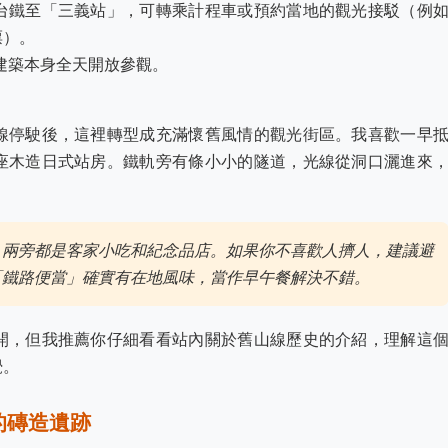
台鐵至「三義站」，可轉乘計程車或預約當地的觀光接駁（例
票）。
車站建築本身全天開放參觀。
線停駛後，這裡轉型成充滿懷舊風情的觀光街區。我喜歡一早
座木造日式站房。鐵軌旁有條小小的隧道，光線從洞口灑進來
，兩旁都是客家小吃和紀念品店。如果你不喜歡人擠人，建議避
「鐵路便當」確實有在地風味，當作早午餐解決不錯。
開，但我推薦你仔細看看站內關於舊山線歷史的介紹，理解這
覺。
的磚造遺跡