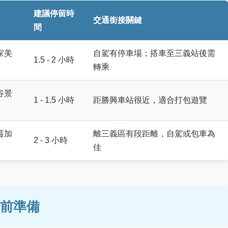
建議停留時
交通銜接關鍵
間
家美
自駕有停車場；搭車至三義站後需
1.5 - 2 小時
轉乘
谷景
1 - 1.5 小時
距勝興車站很近，適合打包遊覽
莓加
離三義區有段距離，自駕或包車為
2 - 3 小時
佳
前準備