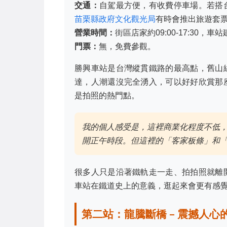
交通：
自駕最方便，有收費停車場。若搭
苗栗縣政府文化觀光局
有時會推出旅遊套
營業時間：
街區店家約09:00-17:30，
門票：
無，免費參觀。
勝興車站是台灣縱貫鐵路的最高點，舊山
達，人潮還沒完全湧入，可以好好欣賞那
是拍照的熱門點。
我的個人感受是，這裡商業化程度不低
開正午時段。但這裡的「客家板條」和
很多人只是沿著鐵軌走一走、拍拍照就離
車站在鐵道史上的意義，逛起來會更有感
第二站：龍騰斷橋 – 震撼人心