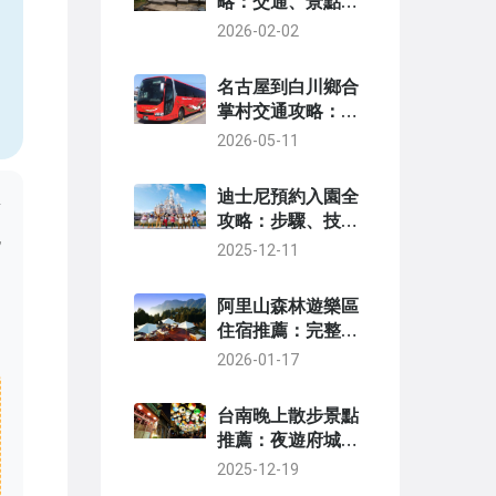
略：交通、景點、
美食與住宿推薦
2026-02-02
，
名古屋到白川鄉合
掌村交通攻略：巴
士、自駕、預約、
2026-05-11
時刻表一次搞懂
迪士尼預約入園全
對
攻略：步驟、技巧
跑
與常見問題一次搞
2025-12-11
定
這
知
阿里山森林遊樂區
住宿推薦：完整指
南與實用選擇
2026-01-17
台南晚上散步景點
推薦：夜遊府城必
訪的浪漫去處與實
2025-12-19
用指南