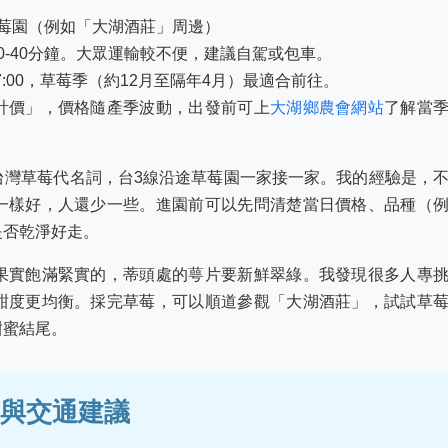
莓園（例如「大湖酒莊」周邊）
0-40分鐘。大眾運輸較不便，建議自駕或包車。
17:00，草莓季（約12月至隔年4月）最適合前往。
計價」，價格隨產季波動，出發前可上
大湖鄉農會網站
了解當
台灣草莓代名詞，台3線沿途草莓園一家接一家。我的經驗是，
一樣好，人還少一些。進園前可以先問清楚當日價格、品種（
是否乾淨好走。
果實飽滿緊實的，蒂頭處的萼片要新鮮翠綠。我發現很多人專
甜度更均衡。採完草莓，可以順道參觀「大湖酒莊」，試試草
甜蜜結尾。
與交通建議