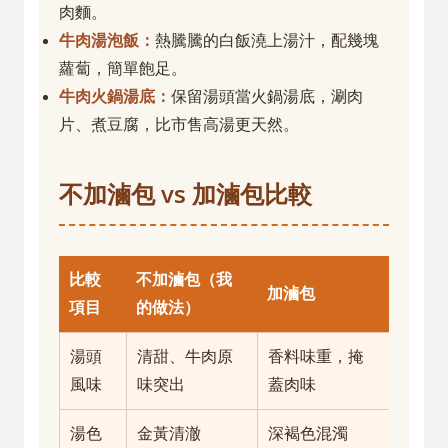
肉麵。
牛肉湯泡飯：
熱騰騰的白飯澆上湯汁，配幾塊
蘿蔔，簡單飽足。
牛肉火鍋湯底：
保留湯頭當火鍋湯底，涮肉
片、煮豆腐，比市售高湯更天然。
不加滷包 vs 加滷包比較
比較
不加滷包（我
加滷包
項目
的做法）
湯頭
清甜、牛肉原
香料味重，掩
風味
味突出
蓋肉味
湯色
金黃清澈
深褐色混濁