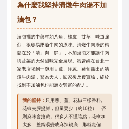
為什麼我堅持清燉牛肉湯不加
滷包？
滷包裡的中藥材如八角、桂皮、甘草，味道強
烈，很容易壓過牛肉的原味。清燉牛肉湯的精
髓在於「清」與「鮮」，不加滷包才能讓牛肉
與蔬菜的天然甜味完全展現。我曾經在台北一
家老店喝到一碗用甘蔗、洋蔥、蘿蔔熬出的清
燉牛肉湯，驚為天人，回家後反覆實驗，終於
找到不加滷包也能層次豐富的配方。
我的堅持：
只用蔥、薑、花椒三樣香料。
花椒去腥提鮮，但量要少（約10粒），否
則麻味會搶戲。很多人不懂這點，花椒加
太多，整鍋湯變成麻辣鍋底，那就走偏