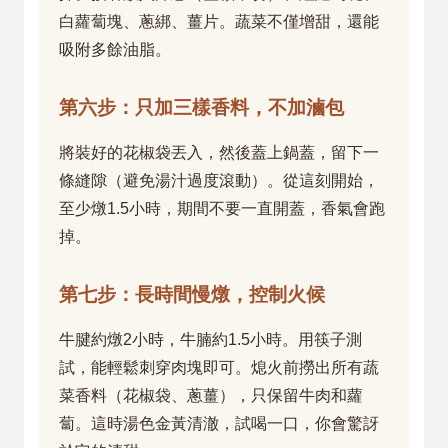
白蘿蔔塊、蔥綁、薑片。蔬菜不僅增甜，還能
吸附多餘油脂。
第六步：只加三樣香料，不加滷包
將裝好的花椒袋丟入，然後蓋上鍋蓋，留下一
條縫隙（避免湯汁過度滾動）。從這刻開始，
至少燉1.5小時，期間不要一直開蓋，香氣會跑
掉。
第七步：長時間慢燉，控制火候
牛腱約燉2小時，牛腩約1.5小時。用筷子測
試，能輕鬆刺穿肉塊即可。熄火前撈出所有蔬
菜香料（花椒袋、蔥薑），只保留牛肉和蘿
蔔。這時湯色金黃清澈，試喝一口，你會驚訝