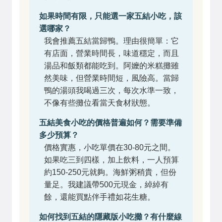
如果時間有限，只能選一家五結小吃，該
選哪家？
我會推薦五結當歸鴨。理由很簡單：它
有店面，營業時間長，味道穩定，而且
湯品和飯類都能吃到。阿嬤的米糕攤雖
然美味，但營業時間短，風險高。當歸
鴨的湯頭我喝過三次，每次水準一致，
不像有些攤位看當天食材狀態。
五結美食小吃的價格普遍如何？需要準備
多少預算？
價格實惠，小吃單價在30-80元之間。
如果吃三到四樣，加上飲料，一人預算
約150-250元就夠。海鮮粥稍貴，但份
量足。我建議帶500元現金，綽綽有
餘，還能買點伴手禮如花生糖。
如何找到五結的隱藏版小吃攤？有什麼線