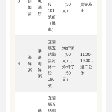
3
餅
蔥
段
（30
賣完為
加
油
101
元）
止
蛋
餅
號前
（攤
車）
宜蘭
縣五
海鮮粥
港
結鄉
（80
11:00-
海
邊
親河
元）、
19:00，
4
鮮
海
路一
炸蚵仔
週二公
粥
鮮
段
（50
休
粥
196
元）
號
宜蘭
縣五
傳
結鄉