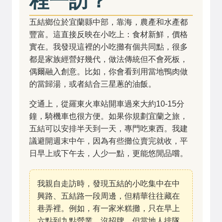
五結鄉位於宜蘭縣中部，靠海，農產和水產都
豐富。這直接反映在小吃上：食材新鮮，價格
實在。我發現這裡的小吃攤有個共同點，很多
都是家族經營好幾代，做法傳統但不會死板，
偶爾融入創意。比如，你會看到用當地鴨肉做
的當歸湯，或者結合三星蔥的油飯。
交通上，從羅東火車站開車過來大約10-15分
鐘，騎機車也很方便。如果你規劃宜蘭之旅，
五結可以安排半天到一天，專門吃東西。我建
議避開週末中午，因為有些攤位賣完就收，平
日早上或下午去，人少一點，更能悠閒品嚐。
我親自走訪時，發現五結的小吃集中在中
興路、五結路一段周邊，但精華往往藏在
巷弄裡。例如，有一家米糕攤，只在早上
六點到九點營業，沒招牌，但當地人排隊