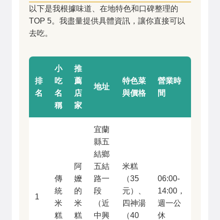
以下是我根據味道、在地特色和口碑整理的
TOP 5。我盡量提供具體資訊，讓你直接可以
去吃。
小
推
排
吃
薦
特色菜
營業時
地址
名
名
店
與價格
間
稱
家
宜蘭
縣五
結鄉
阿
五結
米糕
傳
嬤
路一
（35
06:00-
統
的
段
元）、
14:00，
1
米
米
（近
四神湯
週一公
糕
糕
中興
（40
休