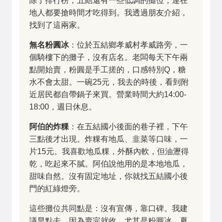
除了排行榜，五結還有一些低調的攤位，連在
地人都要搶時間才吃得到。我透過朋友介紹，
找到了這兩家。
無名粉圓冰
：位於五結鄉孝威村孝威路旁，一
個騎樓下的攤子，沒有店名。老闆每天下午兩
點開始賣，粉圓是手工搓的，口感特別Q，糖
水不會太甜。一碗25元，我去的時後，看到附
近居民都自帶鍋子來買。營業時間大約14:00-
18:00，週日休息。
阿伯的炸粿
：在五結國小後面的巷子裡，下午
三點後才出現。炸粿有地瓜、韭菜等口味，一
片15元。我喜歡地瓜粿，外酥內軟，但油瀝得
乾，吃起來不膩。阿伯說他用的是本地地瓜，
甜味自然。沒有固定地址，你就找五結國小後
門的紅綠燈旁。
這些攤位共同點是：沒有宣傳，靠口碑。我建
議早點去，因為賣完就收。尤其是粉圓冰，夏