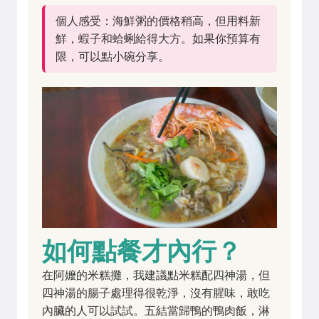
個人感受：海鮮粥的價格稍高，但用料新
鮮，蝦子和蛤蜊給得大方。如果你預算有
限，可以點小碗分享。
如何點餐才內行？
在阿嬤的米糕攤，我建議點米糕配四神湯，但
四神湯的腸子處理得很乾淨，沒有腥味，敢吃
內臟的人可以試試。五結當歸鴨的鴨肉飯，淋