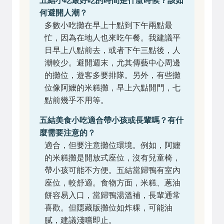
五結小吃最好吃的時間是什麼時候？該如
何避開人潮？
多數小吃攤在早上十點到下午兩點最
忙，因為在地人也來吃午餐。我建議平
日早上八點前去，或者下午三點後，人
潮較少。避開週末，尤其傳藝中心周邊
的攤位，遊客多要排隊。另外，有些攤
位像阿嬤的米糕攤，早上六點開門，七
點前幾乎不用等。
五結美食小吃適合帶小孩或長輩嗎？有什
麼需要注意的？
適合，但要注意攤位環境。例如，阿嬤
的米糕攤是開放式座位，沒有兒童椅，
帶小孩可能不方便。五結當歸鴨有室內
座位，較舒適。食物方面，米糕、蔥油
餅容易入口，當歸鴨湯溫補，長輩通常
喜歡。但隱藏版攤位如炸粿，可能油
膩，建議淺嚐即止。