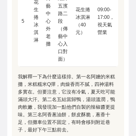
花
藝
五濱
生
花生捲
09:00-
中
路二
捲
冰淇淋
17:00，
5
心
段
冰
（40
視天氣
外
（傳
淇
元）
營業
老
藝中
淋
攤
心入
口對
面）
我解釋一下為什麼這樣排。第一名阿嬤的米糕
攤，米糕糯米Q彈，肉燥香而不膩，四神湯料
多實在。但要注意，它沒有冷氣，夏天吃可能
滿頭大汗。第二名五結當歸鴨，湯頭溫潤，鴨
肉軟嫩，我發現加一點他們自製的辣椒醬更提
味。第三名阿香蔥油餅，餅皮酥脆，蔥香十
足，但攤車位置不固定，有時會移到附近巷
子，最好下午三點前去。