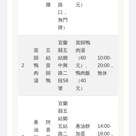
攤
路
元）
口，
無門
牌）
宜蘭
當歸鴨
當
五
縣五
肉湯
歸
結
結鄉
（60
10:00-
2
鴨
當
中興
元）、
20:00，
肉
歸
路二
鴨肉飯
無休
湯
鴨
段58
（40
號
元）
宜蘭
縣五
結鄉
蔥
阿
五結
蔥油餅
14:00-
油
香
路二
加蛋
18:00，