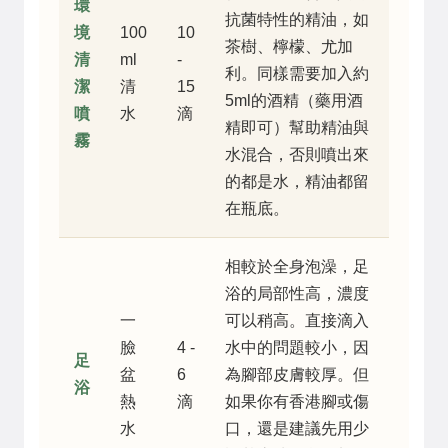
環
抗菌特性的精油，如
境
100
10
茶樹、檸檬、尤加
清
ml
-
利。同樣需要加入約
潔
清
15
5ml的酒精（藥用酒
噴
水
滴
精即可）幫助精油與
霧
水混合，否則噴出來
的都是水，精油都留
在瓶底。
相較於全身泡澡，足
浴的局部性高，濃度
一
可以稍高。直接滴入
臉
4 -
水中的問題較小，因
足
盆
6
為腳部皮膚較厚。但
浴
熱
滴
如果你有香港腳或傷
水
口，還是建議先用少