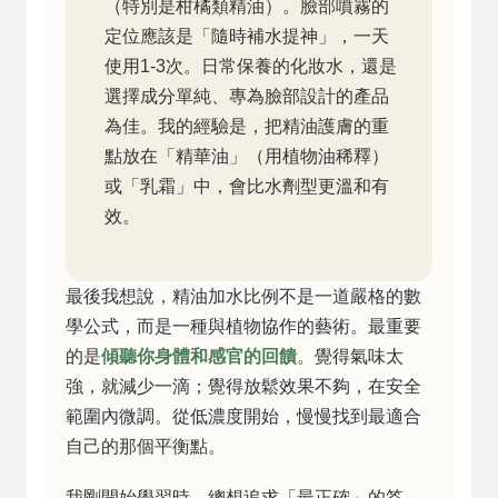
（特別是柑橘類精油）。臉部噴霧的
定位應該是「隨時補水提神」，一天
使用1-3次。日常保養的化妝水，還是
選擇成分單純、專為臉部設計的產品
為佳。我的經驗是，把精油護膚的重
點放在「精華油」（用植物油稀釋）
或「乳霜」中，會比水劑型更溫和有
效。
最後我想說，精油加水比例不是一道嚴格的數
學公式，而是一種與植物協作的藝術。最重要
的是
傾聽你身體和感官的回饋
。覺得氣味太
強，就減少一滴；覺得放鬆效果不夠，在安全
範圍內微調。從低濃度開始，慢慢找到最適合
自己的那個平衡點。
我剛開始學習時，總想追求「最正確」的答