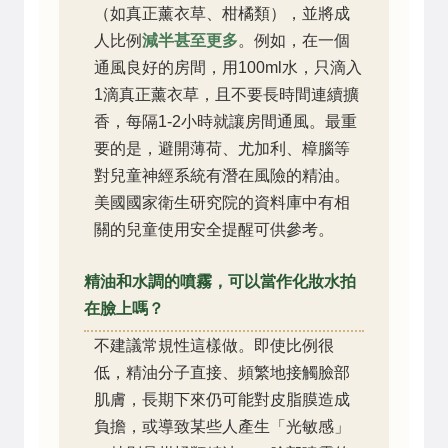
（如真正薰衣草、柑橘類），並將成
人比例
減半甚至更多
。例如，在一個
通風良好的房間，用100ml水，只滴入
1滴真正薰衣草，且不要長時間連續擴
香，每隔1-2小時就讓房間通風。最重
要的是，避開薄荷、尤加利、樟腦等
對兒童神經系統有潛在風險的精油。
美國國家衛生研究院的資料庫中有相
關的兒童使用安全提醒可供參考。
精油和水調的噴霧，可以當作化妝水拍
在臉上嗎？
不建議常規性這樣做。即使比例很
低，精油分子直接、頻繁地接觸臉部
肌膚，長期下來仍可能對皮脂膜造成
負擔，或導致某些人產生「光敏感」