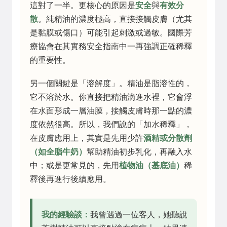
這對了一半。更核心的原因是
安全
與
有效分
散
。純精油的濃度極高，直接接觸皮膚（尤其
是黏膜或傷口）可能引起刺激或過敏。國際芳
療協會在其實務安全指南中一再強調正確稀釋
的重要性。
另一個關鍵是「溶解度」。精油是脂溶性的，
它不溶於水。你直接把精油滴進水裡，它會浮
在水面形成一層油膜，接觸皮膚時那一點的濃
度依然很高。所以，我們說的「加水稀釋」，
在皮膚應用上，其實是先用少許
酒精或分散劑
（如全脂牛奶）
幫助精油初步乳化，再融入水
中；或是更常見的，先用
植物油（基底油）
稀
釋後再進行後續應用。
我的經驗談：
我曾遇過一位客人，她聽說