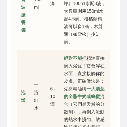
滴
坪）100ml水配3滴；
波
ml
大客廳則用150ml水
擴
配4-5滴。柑橘類精
香
油可以多1滴，木質
儀
類（如雪松）少1
滴。
絕對不能
把精油直接
滴入浴缸！它會浮在
水面，直接接觸你的
皮膚。正確做法是：
一
6 -
先將精油與
一大湯匙
泡
浴
10
的全脂牛奶或蜂蜜
混
澡
缸
滴
合（它們是天然的分
水
散劑），再倒入流動
的熱水中攪勻。敏感