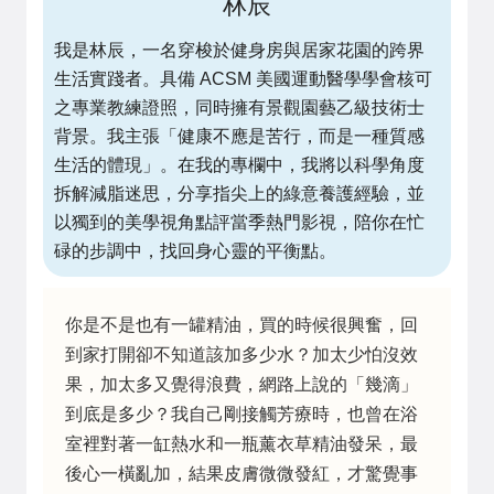
林辰
我是林辰，一名穿梭於健身房與居家花園的跨界
生活實踐者。具備 ACSM 美國運動醫學學會核可
之專業教練證照，同時擁有景觀園藝乙級技術士
背景。我主張「健康不應是苦行，而是一種質感
生活的體現」。在我的專欄中，我將以科學角度
拆解減脂迷思，分享指尖上的綠意養護經驗，並
以獨到的美學視角點評當季熱門影視，陪你在忙
碌的步調中，找回身心靈的平衡點。
你是不是也有一罐精油，買的時候很興奮，回
到家打開卻不知道該加多少水？加太少怕沒效
果，加太多又覺得浪費，網路上說的「幾滴」
到底是多少？我自己剛接觸芳療時，也曾在浴
室裡對著一缸熱水和一瓶薰衣草精油發呆，最
後心一橫亂加，結果皮膚微微發紅，才驚覺事