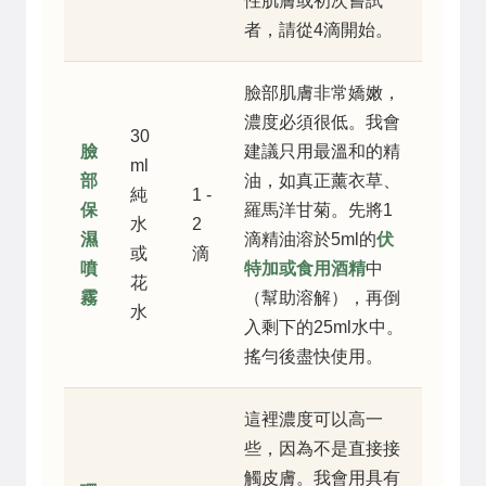
性肌膚或初次嘗試
者，請從4滴開始。
臉部肌膚非常嬌嫩，
濃度必須很低。我會
30
臉
建議只用最溫和的精
ml
部
油，如真正薰衣草、
純
1 -
保
羅馬洋甘菊。先將1
水
2
濕
滴精油溶於5ml的
伏
或
滴
噴
特加或食用酒精
中
花
霧
（幫助溶解），再倒
水
入剩下的25ml水中。
搖勻後盡快使用。
這裡濃度可以高一
些，因為不是直接接
觸皮膚。我會用具有