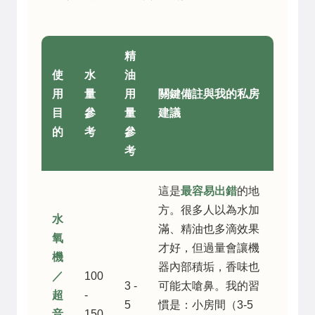
精
使
水
油
用
量
用
關鍵備註與我的私房
目
參
量
建議
的
考
參
考
這是
最容易出錯
的地
方。很多人以為水加
水
滿、精油也多滴效果
氧
才好，但過量會讓機
機
器內部積垢，香味也
／
100
3 -
可能太嗆鼻。我的習
超
-
5
慣是：小房間（3-5
音
150