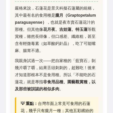
嚴格來說，石蓮花是景天科擬石蓮屬的統稱，
其中最有名的食用種是
朧月（Graptopetalum
paraguayense）
，也就是夜市賣石蓮花汁的
那種。但其他像
花月夜、吉娃蓮、特玉蓮
等觀
賞種，雖然長得像，但口感差、纖維粗，甚至
含有輕微毒素（如草酸鈣針晶），吃了可能嘴
麻、腸胃不適。
我親身試過一次——把自家種的「藍寶石」剝
幾片嚼了嚼，結果舌頭刺刺的，超難吃！後來
才知道那根本不是食用種。所以「不能吃的石
蓮花」就是專指
非食用品種、園藝觀賞種，以
及那些被誤認的相似多肉
。
💡 重點：
台灣市面上常見可食用的石蓮
花，幾乎只有朧月一種；其他五彩繽紛的