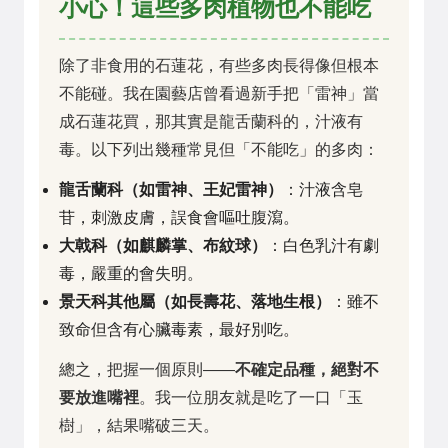
小心！這些多肉植物也不能吃
除了非食用的石蓮花，有些多肉長得像但根本
不能碰。我在園藝店曾看過新手把「雷神」當
成石蓮花買，那其實是龍舌蘭科的，汁液有
毒。以下列出幾種常見但「不能吃」的多肉：
龍舌蘭科（如雷神、王妃雷神）
：汁液含皂
苷，刺激皮膚，誤食會嘔吐腹瀉。
大戟科（如麒麟掌、布紋球）
：白色乳汁有劇
毒，嚴重的會失明。
景天科其他屬（如長壽花、落地生根）
：雖不
致命但含有心臟毒素，最好別吃。
總之，把握一個原則——
不確定品種，絕對不
要放進嘴裡
。我一位朋友就是吃了一口「玉
樹」，結果嘴破三天。