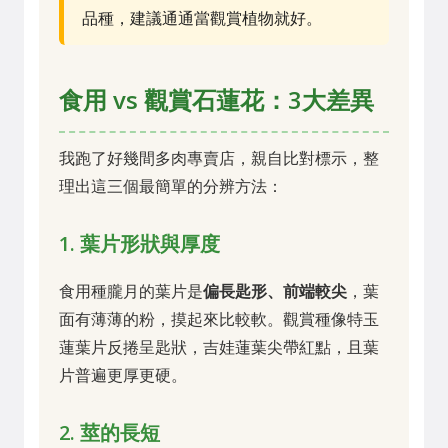
品種，建議通通當觀賞植物就好。
食用 vs 觀賞石蓮花：3大差異
我跑了好幾間多肉專賣店，親自比對標示，整
理出這三個最簡單的分辨方法：
1. 葉片形狀與厚度
食用種朧月的葉片是
偏長匙形、前端較尖
，葉
面有薄薄的粉，摸起來比較軟。觀賞種像特玉
蓮葉片反捲呈匙狀，吉娃蓮葉尖帶紅點，且葉
片普遍更厚更硬。
2. 莖的長短