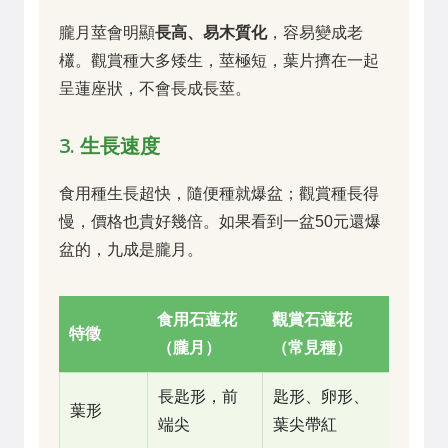
朧月莖會明顯
長高、易木質化
，容易變成老
欉。觀賞種大多矮生，莖極短，葉片擠在一起
呈蓮座狀，不會長成長莖。
3. 生長速度
食用種生長超快，隨便種就爆盆；觀賞種長得
慢，價格也貴好幾倍。如果看到一盆50元還爆
盆的，九成是朧月。
食用石蓮花
觀賞石蓮花
特徵
（朧月）
（常見種）
長匙形，前
匙形、卵形、
葉形
端尖
葉尖帶紅