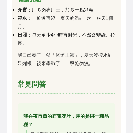
介質
：用多肉專用土，加多一點顆粒。
澆水
：土乾透再澆，夏天約2週一次，冬天1個
月。
日照
：每天至少4小時直射光，不然會變綠、拉
長。
我自己養了一盆「冰燈玉露」，夏天沒控水結
果爛根，後來學乖了——寧乾勿濕。
常見問答
我在夜市買的石蓮花汁，用的是哪一種品
種？