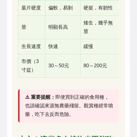
葉片硬度
偏軟，易剝
硬挺，有韌性
矮生，幾乎無
莖
明顯長高
莖
生長速度
快速
緩慢
市價（3
30～50元
80～200元
寸盆）
⚠️ 重要提醒：
即便買到正確的食用種，
也請確認來源無農藥殘留。觀賞種經常噴
藥，吃下去反而危險。