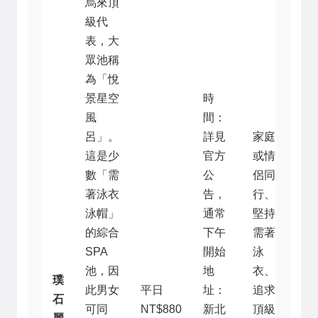
烏來頂
級代
表，大
眾池稱
為「悅
景星空
時
風
間：
呂」。
詳見
家庭
這是少
官方
或情
數「需
公
侶同
著泳衣
告，
行、
泳帽」
通常
堅持
的綜合
下午
需著
SPA
開始
泳
池，因
地
衣、
璞
此男女
平日
址：
追求
石
可同
NT$880
新北
頂級