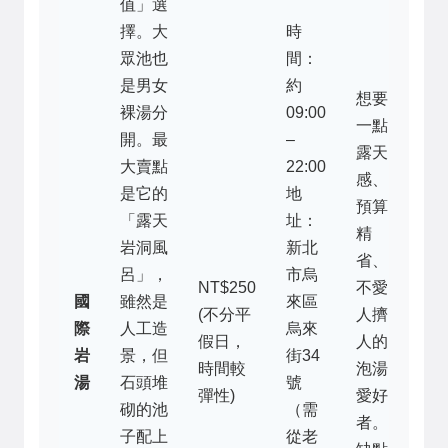
值」選
擇。大
時
眾池也
間：
是男女
約
想要
裸湯分
09:00
一點
開。最
–
露天
大賣點
22:00
感、
是它的
地
預算
「露天
址：
精
岩洞風
新北
省、
呂」，
市烏
NT$250
不愛
國
雖然是
來區
(不分平
人擠
際
人工造
烏來
假日，
人的
岩
景，但
街34
時間較
泡湯
湯
石頭堆
號
彈性)
愛好
砌的池
（需
者。
子配上
從老