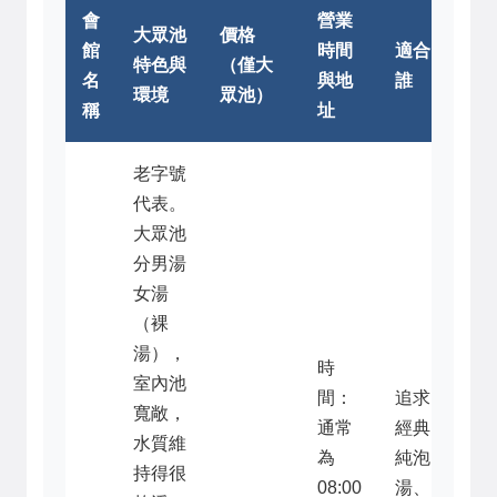
會
營業
大眾池
價格
館
時間
適合
特色與
（僅大
名
與地
誰
環境
眾池）
稱
址
老字號
代表。
大眾池
分男湯
女湯
（裸
湯），
時
室內池
間：
追求
寬敞，
通常
經典
水質維
為
純泡
持得很
08:00
湯、