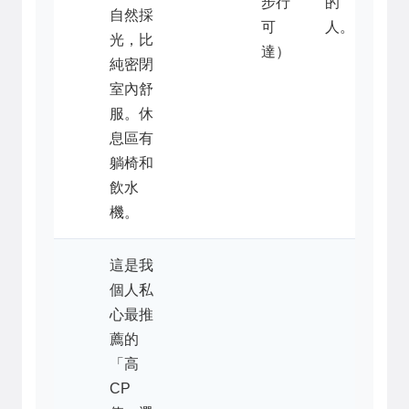
步行
的
自然採
可
人。
光，比
達）
純密閉
室內舒
服。休
息區有
躺椅和
飲水
機。
這是我
個人私
心最推
薦的
「高
CP