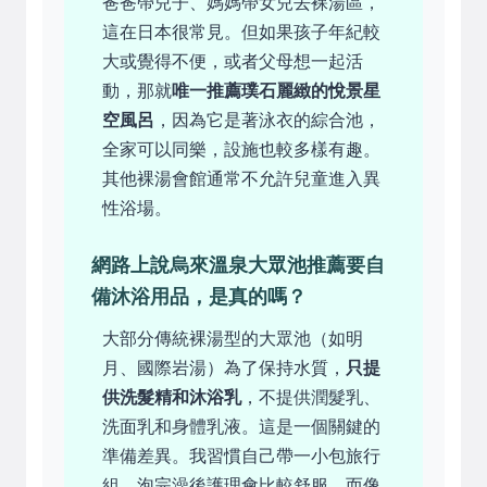
爸爸帶兒子、媽媽帶女兒去裸湯區，
這在日本很常見。但如果孩子年紀較
大或覺得不便，或者父母想一起活
動，那就
唯一推薦璞石麗緻的悅景星
空風呂
，因為它是著泳衣的綜合池，
全家可以同樂，設施也較多樣有趣。
其他裸湯會館通常不允許兒童進入異
性浴場。
網路上說烏來溫泉大眾池推薦要自
備沐浴用品，是真的嗎？
大部分傳統裸湯型的大眾池（如明
月、國際岩湯）為了保持水質，
只提
供洗髮精和沐浴乳
，不提供潤髮乳、
洗面乳和身體乳液。這是一個關鍵的
準備差異。我習慣自己帶一小包旅行
組，泡完澡後護理會比較舒服。而像