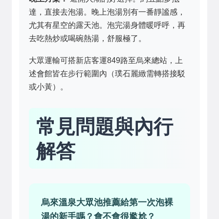
達，直接去泡湯。晚上泡湯別有一番靜謐感，
尤其有星空的露天池。泡完湯身體暖呼呼，再
去吃熱炒或喝碗熱湯，舒服極了。
大眾運輸可搭新店客運849路至烏來總站，上
述會館皆在步行範圍內（璞石麗緻需轉搭接駁
或小黃）。
常見問題與內行
解答
烏來溫泉大眾池推薦給第一次泡裸
湯的新手嗎？會不會很尷尬？