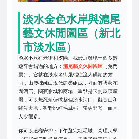
淡水金色水岸與滬尾
藝文休閒園區（新北
市淡水區）
淡水不只有老街和夕陽。我最近發現一個多數
遊客會錯過的地方：
滬尾藝文休閒園區
（免門
票）。它就在淡水老街尾端往漁人碼頭的方
向，由幾棟純白現代建築組成，裡面有禮萊花
園酒店、國賓影城和商場。重點是它的屋頂廣
場，可以無死角俯瞰整個淡水河口、觀音山和
關渡大橋，視野比紅毛城那一帶更開闊，而且
人少很多。
你可以這樣安排：下午逛完紅毛城、真理大學