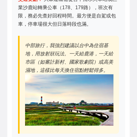
業沙鹿站轉乘公車（178、179路），班次有
限，務必先查好回程時間。最方便是自駕或包
車，停車場很大但日落時段也滿。
中部旅行，我強烈建議以台中為住宿基
地，用放射狀玩法。一天給鹿港，一天給
市區（如審計新村、國家歌劇院）或高美
濕地，這樣比每天換住宿點輕鬆得多。