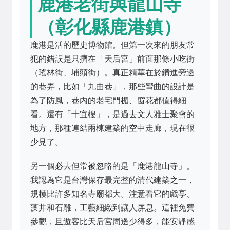
鹿港老街與龍山寺
（彰化縣鹿港鎮）
鹿港是活的歷史博物館。但第一次來的朋友常
犯的錯誤是只擠在「天后宮」前面那條小吃街
（瑤林街、埔頭街）。真正精華在於鑽進旁邊
的巷弄，比如「九曲巷」，那些彎曲的設計是
為了防風，巷內的老宅門楣、窗花都值得細
看。還有「十宜樓」，是過去文人雅士聚會的
地方，那種連結兩棟建築的空中走廊，現在很
少見了。
另一個必去但常被忽略的是「鹿港龍山寺」。
我認為它是台灣保存最完整的清代建築之一，
規模比許多知名寺廟都大。注意看它的戲亭、
藻井和石雕，工藝細緻到讓人屏息。這裡免費
參觀，且遊客比天后宮周邊少得多，能安靜感