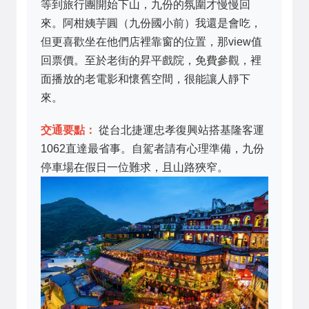
等到旅行團開始下山，九份的氛圍才慢慢回
來。阿柑姨芋圓（九份國小前）我還是會吃，
但更喜歡坐在他們店裡靠窗的位置，那view值
回票價。至於老街的昇平戲院，免費參觀，裡
面播放的老電影和懷舊空間，很能讓人靜下
來。
交通要點：
從台北捷運忠孝復興站搭基隆客運
1062直達最省事。自駕者請有心理準備，九份
停車場在假日一位難求，且山路狹窄。