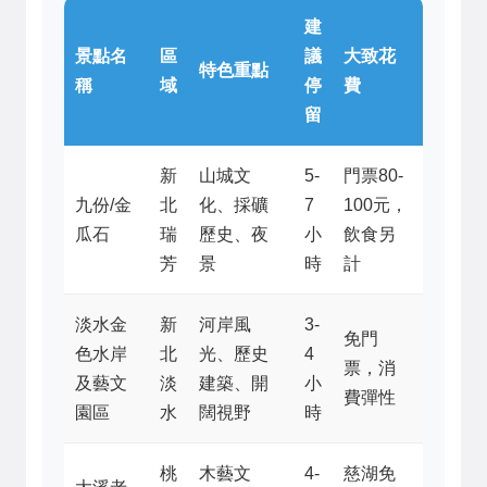
建
景點名
區
議
大致花
特色重點
稱
域
停
費
留
新
山城文
5-
門票80-
九份/金
北
化、採礦
7
100元，
瓜石
瑞
歷史、夜
小
飲食另
芳
景
時
計
淡水金
新
河岸風
3-
免門
色水岸
北
光、歷史
4
票，消
及藝文
淡
建築、開
小
費彈性
園區
水
闊視野
時
桃
木藝文
4-
慈湖免