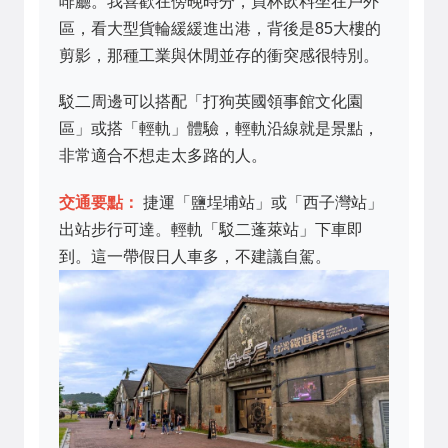
啡廳。我喜歡在傍晚時分，買杯飲料坐在戶外
區，看大型貨輪緩緩進出港，背後是85大樓的
剪影，那種工業與休閒並存的衝突感很特別。
駁二周邊可以搭配「打狗英國領事館文化園
區」或搭「輕軌」體驗，輕軌沿線就是景點，
非常適合不想走太多路的人。
交通要點：
捷運「鹽埕埔站」或「西子灣站」
出站步行可達。輕軌「駁二蓬萊站」下車即
到。這一帶假日人車多，不建議自駕。