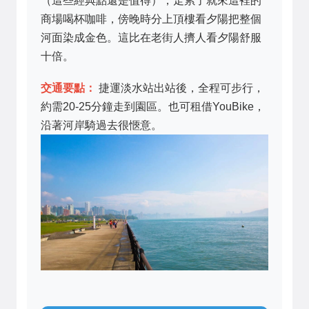
（這些經典點還是值得），走累了就來這裡的
商場喝杯咖啡，傍晚時分上頂樓看夕陽把整個
河面染成金色。這比在老街人擠人看夕陽舒服
十倍。
交通要點：
捷運淡水站出站後，全程可步行，
約需20-25分鐘走到園區。也可租借YouBike，
沿著河岸騎過去很愜意。