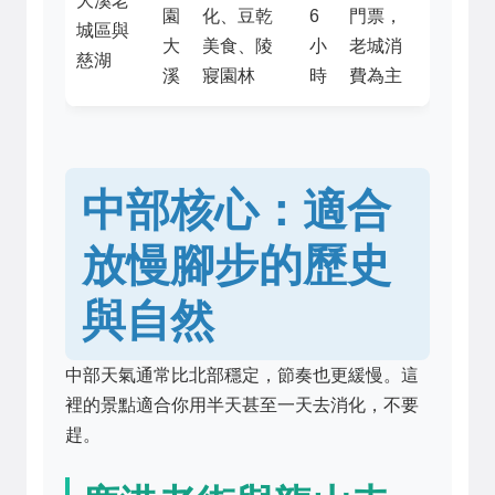
大溪老
園
化、豆乾
6
門票，
城區與
大
美食、陵
小
老城消
慈湖
溪
寢園林
時
費為主
中部核心：適合
放慢腳步的歷史
與自然
中部天氣通常比北部穩定，節奏也更緩慢。這
裡的景點適合你用半天甚至一天去消化，不要
趕。