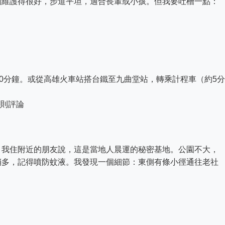
園維護得很好，步道平坦，適合長輩或小孩。但我要吐槽一點：
10分鐘。或從高雄火車站搭台鐵至九曲堂站，轉乘計程車（約5分
00則評論
。我住附近的朋友說，這是當地人晨運的秘密基地。公園不大，
稍多，記得噴防蚊液。我發現一個細節：東側有條小徑通往老社