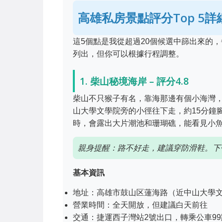
高雄私房景點評分Top 5詳
這5個點是我從超過20個候選中篩出來的，
列出，但你可以根據行程調整。
1. 柴山秘境海岸 – 評分4.8
柴山不只猴子有名，靠海那邊有個小海灣
山大學文學院旁的小徑往下走，約15分鐘
時，會露出大片潮池和珊瑚礁，能看見小
親身提醒：路不好走，建議穿防滑鞋。下
基本資訊
地址：高雄市鼓山区蓮海路（近中山大學
營業時間：全天開放，但建議白天前往
交通：捷運西子灣站2號出口，轉乘公車9