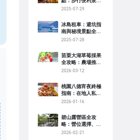
點：步行便利景點
總評與順遊攻略
2025-07-29
，
冰島租車：避坑指
南與秘境景點全攻
略
2025-07-28
苗栗大湖草莓採果
全攻略：農場推
薦、季節價格、交
2026-03-12
通路線與隱藏玩法
桃園八德宵夜終極
指南：在地人私藏
美食地圖與深夜食
2026-01-16
堂推薦
碧山露營區全攻
略：營位選擇、交
通路線與周邊景點
2026-02-21
完整介紹