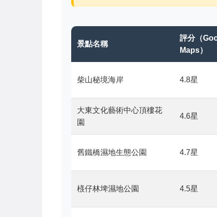
評分（Goo
景點名稱
Maps）
柴山秘境海岸
4.8星
大東文化藝術中心頂樓花
4.6星
園
舊鐵橋濕地生態公園
4.7星
檨仔林埤濕地公園
4.5星