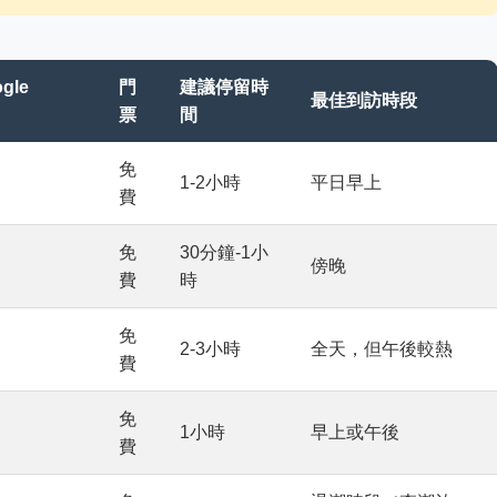
gle
門
建議停留時
最佳到訪時段
票
間
免
1-2小時
平日早上
費
免
30分鐘-1小
傍晚
費
時
免
2-3小時
全天，但午後較熱
費
免
1小時
早上或午後
費