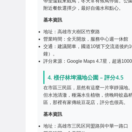
帶望遠鏡來觀鳥，冬天常有候鳥停留。公
附近餐飲選擇少，最好自備水和點心。
基本資訊
地址：高雄市大樹区竹寮路
營業時間：全天開放，服務中心週一休館
交通：建議開車，國道10號下交流道後約
鐘）。
評分來源：Google Maps 4.7星，超過10
4. 檨仔林埤濕地公園 – 評分4.5
在市區三民區，居然有這麼一片寧靜濕地
但水池清澈，種滿水生植物，傍晚時蚊蟲
區，那裡有家傳統豆花店，評分也很高。
基本資訊
地址：高雄市三民区同盟路與中華一路口