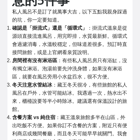
私人風呂不是訂了就萬事大吉，以下五點我親身踩過
的坑，你一定要知道。
確認是「掛流式」還是「循環式」
：掛流式溫泉是從
源頭直接流進風呂，用完即排，水質最新鮮。循環式
會過濾消毒，水溫較穩定，但味道差很多。預訂時直
接問旅館，或是上官網看泉質說明。
房間裡有沒有淋浴區
：有些私人風呂房只有浴缸，沒
有獨立淋浴。泡湯前要先沖洗身體，如果沒有淋浴
區，就要在風呂旁用小水盆舀水，很不方便。
冬天注意水管結冰
：藏王冬天很冷，有些旅館的私人
風呂在戶外，水管可能結冰。我遇過一次，熱水出不
來，櫃檯說要等半小時除冰。建議選有保溫設計的旅
館。
含餐方案 vs 純住宿
：藏王溫泉旅館多半在山區，外
出吃飯不方便。如果你訂不含餐的方案，附近只有便
利商店或幾間餐廳，而且冬天可能早早就關門。我會