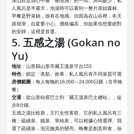
深山莊是我心中最「秘境感」的一間。房間數少，私
人風呂是半露天，泡湯時可以看到一整片原始森林。
早餐是野菜鍋，很有在地感。但因為在山谷裡，冬天
路很滑，自駕要小心。價格偏高，但如果你想要絕對
的安靜，這裡是首選。
5. 五感之湯 (Gokan no
Yu)
地址
：山形縣山形市藏王溫泉字台153
特色
：鎖定「美肌」效果，私人風呂有不同泉質可選
房價範圍
：每人每晚約16,000～24,000日圓（含早晚
餐）
交通
：從山形站搭巴士到「藏王溫泉巴士總站」，徒
步8分鐘。
五感之湯比較新，主打女性客群。它的私人風呂有三
種：硫磺泉、鐵泉、單純泉，可以根據心情選擇。我
選了硫磺泉，泡完臉真的變亮。晚餐是創意和食，份