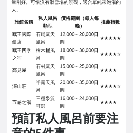
量剛好。可惜沒有滑雪場的景觀，適合單純來泡湯的
人。
私人風呂
價格範圍（每人每
旅館名稱
推薦指數
類型
晚）
藏王國際
石砌露天
12,000～20,000日
★★★★★
飯店
風呂
圓
藏王四季
檜木桶風
18,000～30,000日
★★★★☆
之宿
呂
圓
石材露天
15,000～25,000日
高見屋
★★★★
風呂
圓
半露天風
20,000～35,000日
深山莊
★★★★☆
呂
圓
三種泉質
16,000～24,000日
五感之湯
★★★★
可選
圓
預訂私人風呂前要注
意的5件事