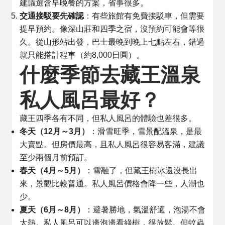
建議選含早晚餐的方案，省事很多。
交通接駁要先確認
：有些旅館有免費接駁車，但需要
提早預約。像深山莊和四季之宿，沒預約可能會等很
久。從山形站出發，巴士最晚到晚上七點左右，錯過
就只能搭計程車（約8,000日圓）。
什麼季節去藏王溫泉
私人風呂最好？
藏王四季各有不同，但私人風呂的體驗也差很多。
冬天（12月～3月）
：滑雪旺季，雪景配溫泉，是最
大賣點。但房價最高，且私人風呂很容易客滿，建議
至少兩個月前預訂。
春天（4月～5月）
：雪融了，但藏王樹冰還沒長出
來，景觀比較普通。私人風呂價格會降一些，人潮也
少。
夏天（6月～8月）
：避暑勝地，氣溫舒適，泡湯不會
太熱。私人風呂可以邊泡邊看綠樹，很放鬆。但蚊蟲