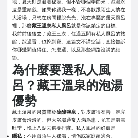
地，夏天則是避暑秘境。但不管哪個季節來，泡湯永
遠是重頭戲。如果你跟我一樣，不喜歡跟陌生人擠在
大浴場，只想在房間裡脫光光、泡在專屬的露天風呂
裡，那麼
藏王溫泉私人風呂
就是你該鎖定的目標。
我前前後後去了藏王三次，住過五間有私人風呂的旅
館，踩過雷，也挖到寶。這篇文不講空話，直接告訴
你哪幾間值得住、怎麼選、以及那些網路沒講的細
節。
為什麼要選私人風
呂？藏王溫泉的泡湯
優勢
藏王溫泉的泉質屬於
硫酸鹽泉
，對皮膚很友善，泡完
皮膚會滑滑的。但大浴場通常人滿為患，尤其是滑雪
旺季，晚上八點去還要排隊。私人風呂的好處是：
隱私
：不用跟陌生人裸湯，情侶或家庭超適合。