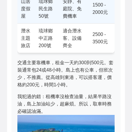
山居
琉球鄉
安靜、有
1500 -
度假
民生路
庭院、免
2000元
屋
50號
費機車
潛水
琉球鄉
適合潛水
2500 -
主題
中正路
客、設備
3500元
旅店
200號
齊全
交通主要靠機車，租金一天約300到500元。套
裝通常包24或48小時。島上也有公車，但班次
少，不推薦。從高雄到東港，可以搭客運，價
格約200元，時間1小時。
我犯過的錯：租機車沒檢查油量，結果半路沒
油，島上加油站少，超麻煩。所以，取車時務
必確認油滿。