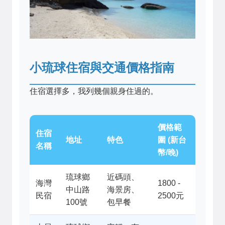
小琉球住宿與交通價格指南
住宿選擇多，我列幾個親身住過的。
價格範
住宿
地址
特色
圍 (新台
名稱
幣/晚)
琉球鄉
近碼頭、
海灣
1800 -
中山路
海景房、
民宿
2500元
100號
包早餐