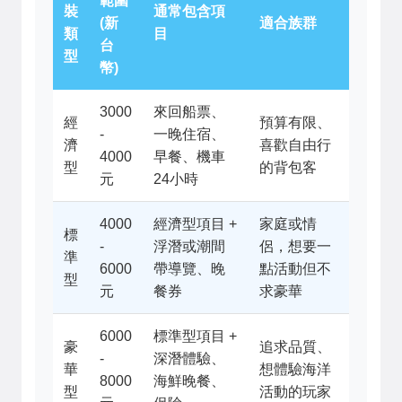
範圍
裝
通常包含項
(新
適合族群
類
目
台
型
幣)
3000
來回船票、
經
預算有限、
-
一晚住宿、
濟
喜歡自由行
4000
早餐、機車
型
的背包客
元
24小時
4000
經濟型項目 +
家庭或情
標
-
浮潛或潮間
侶，想要一
準
6000
帶導覽、晚
點活動但不
型
元
餐券
求豪華
6000
標準型項目 +
豪
追求品質、
-
深潛體驗、
華
想體驗海洋
8000
海鮮晚餐、
型
活動的玩家