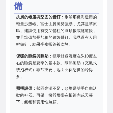
備
抗風的帳篷與堅固的營釘：
別帶那種海邊用的
輕量沙灘帳。富士山腳風勢強勁，尤其是草原
區。建議使用有交叉營柱的圓頂帳或隧道帳，
並且準備加長加粗的鋼製營釘。我見過有人用
輕鋁釘，結果半夜帳篷被吹垮。
保暖的睡袋與睡墊：
標示舒適溫度在5-10度左
右的睡袋是夏季的基本款。隔熱睡墊（充氣式
或泡棉式）非常重要，地面比你想像的冷得
多。
照明設備：
營區光源不足，頭燈是雙手自由活
動的神器。再帶一盞營燈掛在帳篷內或天幕
下，氣氛和實用性兼顧。