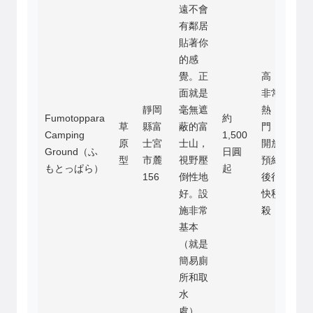
遠不會
有鄰居
貼著你
的感
覺。正
高，
面就是
非常
靜岡
毫無遮
熱
Fumotoppara
約
草
縣富
蔽的富
門，
Camping
1,500
原
士宮
士山，
開放
Ground（ふ
日圓
型
市麓
視野壓
預約
もとっぱら）
起
156
倒性地
後很
好。設
快秒
施非常
殺
基本
（就是
簡易廁
所和取
水
處），