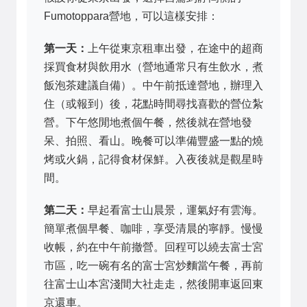
Fumotoppara營地，可以這樣安排：
第一天：
上午從東京租車出發，在途中的超商
採買食材與飲用水（營地通常只有生飲水，煮
飯泡茶建議自備）。中午前抵達營地，辦理入
住（或報到）後，花點時間尋找喜歡的營位紮
營。下午悠閒地煮個午餐，然後就在營地發
呆、拍照、看山。晚餐可以準備豐盛一點的燒
烤或火鍋，記得食材保鮮。入夜後就是觀星時
間。
第二天：
早起看富士山晨景，運氣好有雲海。
簡單煮個早餐、咖啡，享受清晨的寧靜。慢慢
收帳，約在中午前撤營。回程可以繞去富士宮
市區，吃一碗有名的富士宮炒麵當午餐，再前
往富士山本宮淺間大社走走，然後開車返回東
京還車。