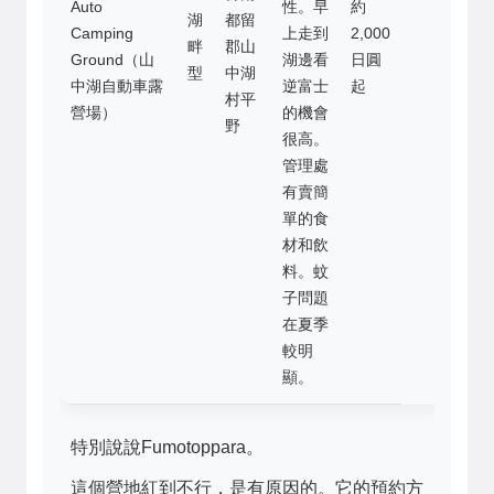
Auto
性。早
約
湖
都留
Camping
上走到
2,000
畔
郡山
Ground（山
湖邊看
日圓
型
中湖
中湖自動車露
逆富士
起
村平
營場）
的機會
野
很高。
管理處
有賣簡
單的食
材和飲
料。蚊
子問題
在夏季
較明
顯。
特別說說Fumotoppara。
這個營地紅到不行，是有原因的。它的預約方