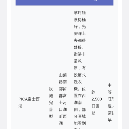
草坪維
護得極
好，光
腳踩上
去都很
舒服。
衛浴非
常乾
淨，有
山梨
投幣式
縣南
洗衣
中
設
都留
機。位
約
等，
施
郡富
置在西
PICA富士西
2,500
旺季
完
士河
湖南
湖
日圓
週末
善
口湖
側，部
起
需提
型
町西
分區域
早
湖
能看到