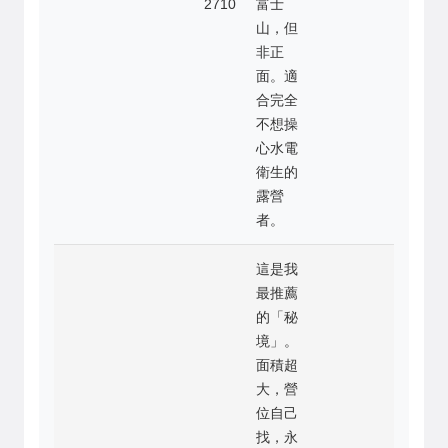
2710
富士
山，但
非正
面。適
合完全
不想操
心水電
衛生的
露營
者。
這是我
最推薦
的「秘
境」。
面積超
大，營
位自己
找，永