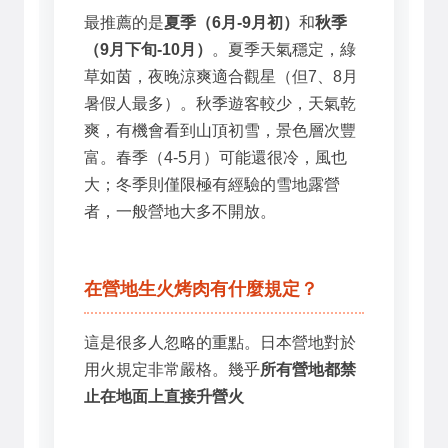
最推薦的是
夏季（6月-9月初）
和
秋季
（9月下旬-10月）
。夏季天氣穩定，綠
草如茵，夜晚涼爽適合觀星（但7、8月
暑假人最多）。秋季遊客較少，天氣乾
爽，有機會看到山頂初雪，景色層次豐
富。春季（4-5月）可能還很冷，風也
大；冬季則僅限極有經驗的雪地露營
者，一般營地大多不開放。
在營地生火烤肉有什麼規定？
這是很多人忽略的重點。日本營地對於
用火規定非常嚴格。幾乎
所有營地都禁
止在地面上直接升營火