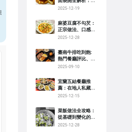
面裂開全解析：原
因、預防與修復終
2025-12-19
照
極指南
麻婆豆腐不勾芡：
正宗做法、口感差
異與健康益處全解
2025-12-28
析
臺南牛排吃到飽:
熱門餐廳評比、戰
術攻略與Top 3問
2025-09-10
答精選
宜蘭五結餐廳推
薦：在地人私藏美
食清單與必吃攻略
2025-12-15
菜飯做法全攻略：
從基礎到變化的美
味秘訣大公開
2025-12-28