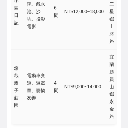
小
院、戲水
三
島
6
池、沙
NT$12,000~18,000
星
日
間
坑、投影
鄉
記
電影
上
將
路
宜
蘭
悠
縣
哉
電動車賽
員
親
道、遊戲
4
NT$9,000~14,000
山
子
室、寵物
間
鄉
莊
友善
永
園
金
路