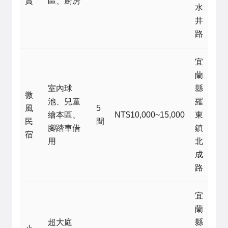
賞
區、廚房
水
井
路
宜
蘭
室內球
縣
微
池、兒童
羅
風
5
繪本區、
NT$10,000~15,000
東
民
間
腳踏車借
鎮
宿
用
北
成
路
宜
蘭
超大庭
縣