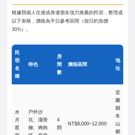
根據我個人住過或身邊朋友強力推薦的民宿，整理成
以下表格，價格為平日參考區間（假日約加價
30%）。
民
房
宿
地
特色
間
價格區間
名
址
數
稱
宜
蘭
縣
水
戶外沙
冬
月
坑、溜滑
4
NT$8,000~12,000
山
星
梯、烤肉
間
鄉