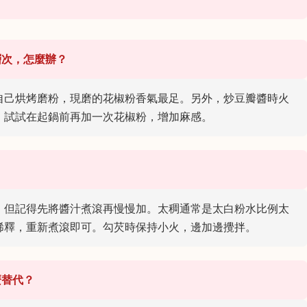
層次，怎麼辦？
自己烘烤磨粉，現磨的花椒粉香氣最足。另外，炒豆瓣醬時火
。試試在起鍋前再加一次花椒粉，增加麻感。
，但記得先將醬汁煮滾再慢慢加。太稠通常是太白粉水比例太
稀釋，重新煮滾即可。勾芡時保持小火，邊加邊攪拌。
麼替代？