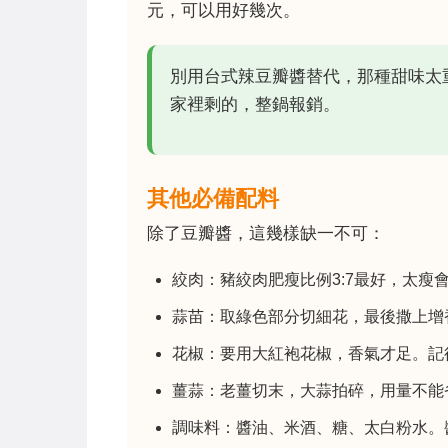
元，可以用好幾次。
別用台式辣豆瓣醬替代，那種甜味太
家裡剩的，整鍋報銷。
其他必備配料
除了豆瓣醬，這幾樣缺一不可：
絞肉：豬絞肉肥瘦比例3:7最好，太瘦
蒜苗：取綠色部分切細花，最後撒上增
花椒：要用大紅袍花椒，香氣才足。記
薑蒜：老薑切末，大蒜拍碎，用量不能
調味料：醬油、米酒、糖、太白粉水。