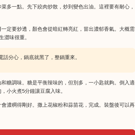
炒菜多一點。先下絞肉炒散，炒到變色出油。這裡要有耐心，
醬一定要炒透，顏色會從暗紅轉亮紅，冒出濃郁香氣。大概需
生澀味很重。
電話分心，鍋底就黑了，整鍋重來。
油和糖調味。糖是平衡辣味的，但別多，一小匙就夠。倒入適
勻，小火煮5分鐘讓豆腐入味。
汁會濃稠得剛好。撒上花椒粉和蒜苗花，完成。裝盤後可以再