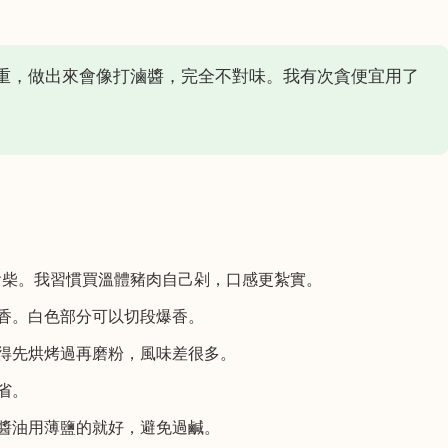
重，做出來會像打滷醬，完全不對味。我有次貪便宜用了
會柴。我習慣買溫體豬肉自己剁，口感更紮實。
香。白色部分可以切段爆香。
得先烘烤過再磨粉，風味差很多。
省。
醬油用薄鹽的就好，避免過鹹。