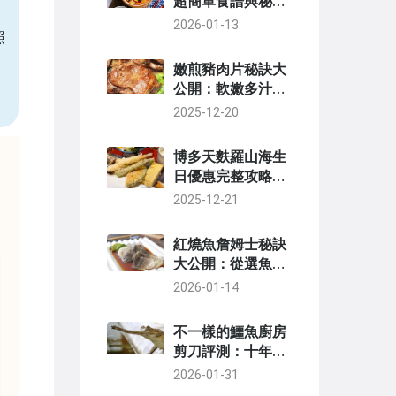
超簡單食譜與秘訣
大公開，在家輕鬆
2026-01-13
照
做餐廳級美味
嫩煎豬肉片秘訣大
公開：軟嫩多汁的
家常美味指南
2025-12-20
博多天麩羅山海生
日優惠完整攻略：
申請秘訣與優惠內
2025-12-21
容詳解
紅燒魚詹姆士秘訣
大公開：從選魚到
醬汁的完整指南
2026-01-14
不一樣的鱷魚廚房
剪刀評測：十年主
婦真心話，它到底
2026-01-31
哪裡不一樣？