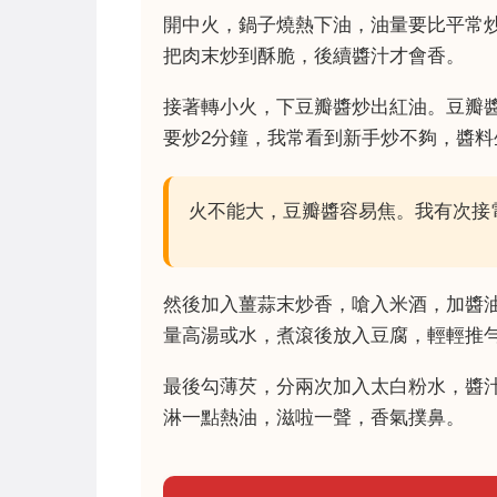
開中火，鍋子燒熱下油，油量要比平常
把肉末炒到酥脆，後續醬汁才會香。
接著轉小火，下豆瓣醬炒出紅油。豆瓣
要炒2分鐘，我常看到新手炒不夠，醬料
火不能大，豆瓣醬容易焦。我有次接
然後加入薑蒜末炒香，嗆入米酒，加醬
量高湯或水，煮滾後放入豆腐，輕輕推
最後勾薄芡，分兩次加入太白粉水，醬
淋一點熱油，滋啦一聲，香氣撲鼻。