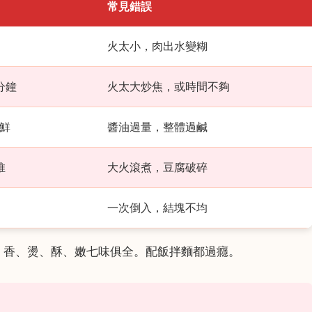
常見錯誤
火太小，肉出水變糊
分鐘
火太大炒焦，或時間不夠
鮮
醬油過量，整體過鹹
推
大火滾煮，豆腐破碎
一次倒入，結塊不均
、香、燙、酥、嫩七味俱全。配飯拌麵都過癮。