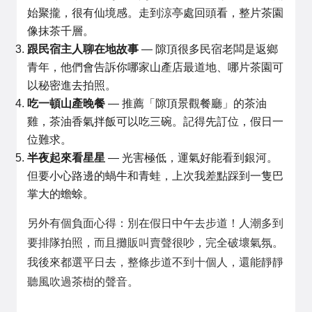
始聚攏，很有仙境感。走到涼亭處回頭看，整片茶園
像抹茶千層。
跟民宿主人聊在地故事
— 隙頂很多民宿老闆是返鄉
青年，他們會告訴你哪家山產店最道地、哪片茶園可
以秘密進去拍照。
吃一頓山產晚餐
— 推薦「隙頂景觀餐廳」的茶油
雞，茶油香氣拌飯可以吃三碗。記得先訂位，假日一
位難求。
半夜起來看星星
— 光害極低，運氣好能看到銀河。
但要小心路邊的蝸牛和青蛙，上次我差點踩到一隻巴
掌大的蟾蜍。
另外有個負面心得：別在假日中午去步道！人潮多到
要排隊拍照，而且攤販叫賣聲很吵，完全破壞氣氛。
我後來都選平日去，整條步道不到十個人，還能靜靜
聽風吹過茶樹的聲音。