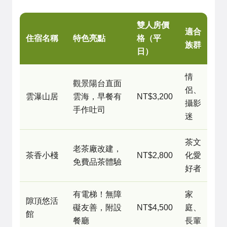
雙人房價
適合
住宿名稱
特色亮點
格（平
族群
日）
情
觀景陽台直面
侶、
雲瀑山居
雲海，早餐有
NT$3,200
攝影
手作吐司
迷
茶文
老茶廠改建，
茶香小棧
NT$2,800
化愛
免費品茶體驗
好者
有電梯！無障
家
隙頂悠活
礙友善，附設
NT$4,500
庭、
館
餐廳
長輩