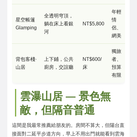
年輕
全透明穹頂，
星空帳篷
情
躺在床上看銀
NT$5,800
Glamping
侶、
河
網美
獨旅
背包客棧·
上下鋪，公共
NT$600/
者、
山居
廚房，交誼廳
床
預算
有限
雲瀑山居 — 景色無
敵，但隔音普通
這間是我最常推薦給朋友的。房間不算大，但陽台直
接面對二延平步道方向，早上不用出門就能看到雲海