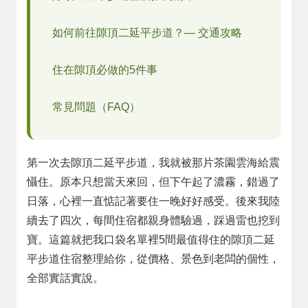
如何前往隙頂二延平步道？— 交通攻略
住在隙頂必做的5件事
常見問題（FAQ）
第一次去隙頂二延平步道，我就被那片茶園雲海給震
懾住。原本只想當天來回，但下午起了濃霧，錯過了
日落，心裡一直惦記著要住一晚好好感受。後來我陸
續去了四次，每間住宿都親身體驗過，踩過雷也挖到
寶。這篇就把我口袋名單裡5間最值得住的隙頂二延
平步道住宿整理給你，從價格、景色到老闆的個性，
全部實話實說。