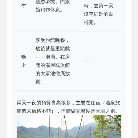
熟悉環境。回旅
午
時，去第一天
館稍作休息。
沒空細逛的點
補完。
享受旅館晚餐，
然後就是重頭戲
晚
——泡湯。在房
—
上
間的湯屋或旅館
的大眾池徹底放
鬆。
兩天一夜的預算會高很多，主要在住宿（溫泉旅
館週末價格不菲），但體驗完整度是天壤之別。