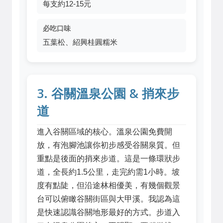
每支約12-15元
必吃口味
五葉松、紹興桂圓糯米
3. 谷關溫泉公園 & 捎來步
道
進入谷關區域的核心。溫泉公園免費開
放，有泡腳池讓你初步感受谷關泉質。但
重點是後面的捎來步道。這是一條環狀步
道，全長約1.5公里，走完約需1小時。坡
度有點陡，但沿途林相優美，有幾個觀景
台可以俯瞰谷關街區與大甲溪。我認為這
是快速認識谷關地形最好的方式。步道入