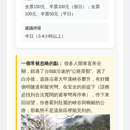
全票150元、半票100元（假日）；全票
100元、半票50元（平日）
建議停留
半日（3-4小時以上）
一個常被忽略的點：
很多人開車直奔谷
關，錯過了台8線沿途的“公路景觀”。過了
白冷後，道路沿著大甲溪峽谷攀升，有好幾
個明隧道和髮夾彎。在安全的前提下（請務
必找到合法寬闊的避車彎再停車），停下來
回頭望，你會看到壯麗的峽谷與蜿蜒的公
路，那氣勢不是溫泉區裡能見到的。