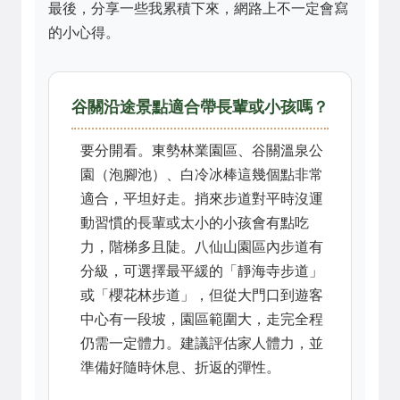
最後，分享一些我累積下來，網路上不一定會寫
的小心得。
谷關沿途景點適合帶長輩或小孩嗎？
要分開看。東勢林業園區、谷關溫泉公
園（泡腳池）、白冷冰棒這幾個點非常
適合，平坦好走。捎來步道對平時沒運
動習慣的長輩或太小的小孩會有點吃
力，階梯多且陡。八仙山園區內步道有
分級，可選擇最平緩的「靜海寺步道」
或「櫻花林步道」，但從大門口到遊客
中心有一段坡，園區範圍大，走完全程
仍需一定體力。建議評估家人體力，並
準備好隨時休息、折返的彈性。