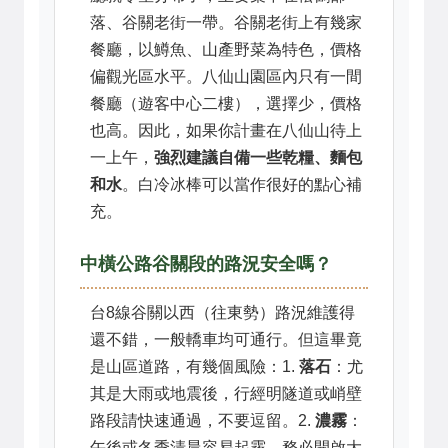
落、谷關老街一帶。谷關老街上有幾家
餐廳，以鱒魚、山產野菜為特色，價格
偏觀光區水平。八仙山園區內只有一間
餐廳（遊客中心二樓），選擇少，價格
也高。因此，如果你計畫在八仙山待上
一上午，
強烈建議自備一些乾糧、麵包
和水
。白冷冰棒可以當作很好的點心補
充。
中橫公路谷關段的路況安全嗎？
台8線谷關以西（往東勢）路況維護得
還不錯，一般轎車均可通行。但這畢竟
是山區道路，有幾個風險：1.
落石
：尤
其是大雨或地震後，行經明隧道或峭壁
路段請快速通過，不要逗留。2.
濃霧
：
午後或冬季清晨容易起霧，務必開啟大