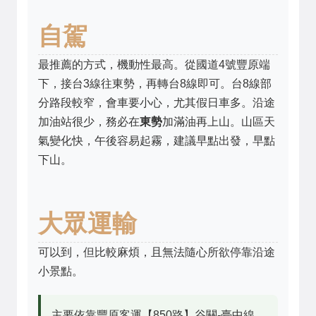
自駕
最推薦的方式，機動性最高。從國道4號豐原端
下，接台3線往東勢，再轉台8線即可。台8線部
分路段較窄，會車要小心，尤其假日車多。沿途
加油站很少，務必在
東勢
加滿油再上山。山區天
氣變化快，午後容易起霧，建議早點出發，早點
下山。
大眾運輸
可以到，但比較麻煩，且無法隨心所欲停靠沿途
小景點。
主要依靠豐原客運【850路】谷關-臺中線