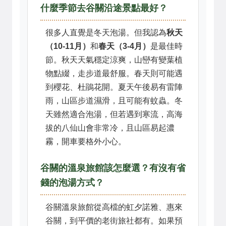
什麼季節去谷關沿途景點最好？
很多人直覺是冬天泡湯。但我認為
秋天
（10-11月）
和
春天（3-4月）
是最佳時
節。秋天天氣穩定涼爽，山巒有變葉植
物點綴，走步道最舒服。春天則可能遇
到櫻花、杜鵑花開。夏天午後易有雷陣
雨，山區步道濕滑，且可能有蚊蟲。冬
天雖然適合泡湯，但若遇到寒流，高海
拔的八仙山會非常冷，且山區易起濃
霧，開車要格外小心。
谷關的溫泉旅館該怎麼選？有沒有省
錢的泡湯方式？
谷關溫泉旅館從高檔的虹夕諾雅、惠來
谷關，到平價的老街旅社都有。如果預