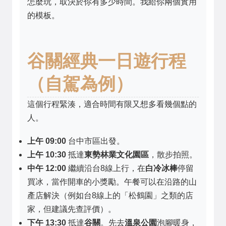
怎麼玩，取決於你有多少時間。我給你兩個實用
的模板。
谷關經典一日遊行程
（自駕為例）
這個行程緊湊，適合時間有限又想多看幾個點的
人。
上午 09:00
台中市區出發。
上午 10:30
抵達
東勢林業文化園區
，散步拍照。
中午 12:00
繼續沿台8線上行，在
白冷冰棒
停留
買冰，當作開車的小獎勵。午餐可以在沿路的山
產店解決（例如台8線上的「松鶴園」之類的店
家，但建議先查評價）。
下午 13:30
抵達
谷關
。先去
溫泉公園
泡腳暖身，