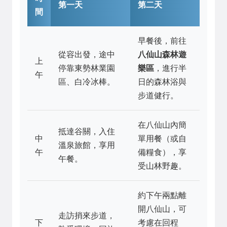
第一天
第二天
間
早餐後，前往
從容出發，途中
八仙山森林遊
上
停靠東勢林業園
樂區
，進行半
午
區、白冷冰棒。
日的森林浴與
步道健行。
在八仙山內簡
抵達谷關，入住
中
單用餐（或自
溫泉旅館，享用
午
備糧食），享
午餐。
受山林野趣。
約下午兩點離
開八仙山，可
走訪捎來步道，
下
考慮在回程