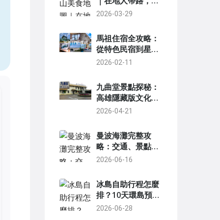
｜在地人帶路，必
吃餐廳與一日遊行
2026-03-29
，
程全攻略
馬祖住宿全攻略：
從特色民宿到星級
飯店，教你挑選最
2026-02-11
適合的落腳處
九曲堂景點探秘：
高雄隱藏版文化之
旅
2026-04-21
曼波海灘完整攻
略：交通、景點、
美食與住宿一次掌
2026-06-16
握
冰島自助行程怎麼
排？10天環島預
算、景點、交通一
2026-06-28
次搞定