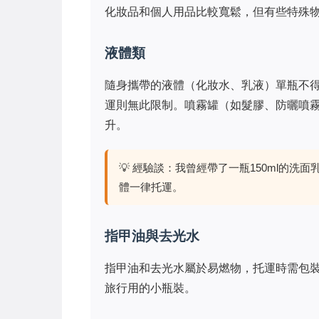
化妝品和個人用品比較寬鬆，但有些特殊
液體類
隨身攜帶的液體（化妝水、乳液）單瓶不得
運則無此限制。噴霧罐（如髮膠、防曬噴霧
升。
💡 經驗談：我曾經帶了一瓶150ml的
體一律托運。
指甲油與去光水
指甲油和去光水屬於易燃物，托運時需包裝
旅行用的小瓶裝。