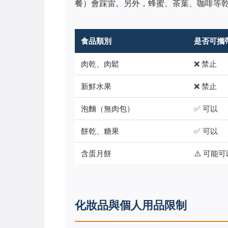
餐）會踩雷。另外，蜂蜜、茶葉、咖啡等
食品類別
是否可攜
肉乾、肉鬆
❌ 禁止
新鮮水果
❌ 禁止
泡麵（無肉包）
✅ 可以
餅乾、糖果
✅ 可以
含蛋月餅
⚠️ 可能可
化妝品與個人用品限制