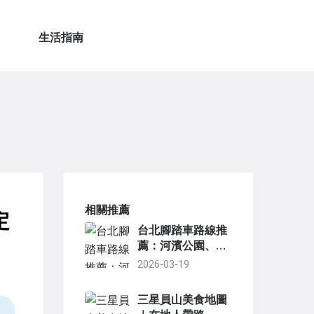
生活指南
相關推薦
定
台北腳踏車路線推
薦：河濱公園、城
市秘境與新手必騎
2026-03-19
路線全攻略
三星員山美食地圖