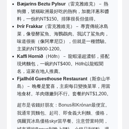
Bæjarins Beztu Pylsur
（雷克雅維克）－ 熱
狗攤，號稱歐洲最好吃的熱狗，加脆洋蔥和醬
料，一份約NT$150。排隊很長但值得。
Þrír Frakkar
（雷克雅維克）－ 專賣傳統冰島
菜，像發酵鯊魚、海鸚鵡肉。我試了鯊魚肉，
味道很衝（像阿摩尼亞），但就是一種體驗。
主菜約NT$800-1200。
Kaffi Hornið
（Höfn）－ 龍蝦湯超濃郁，搭配
現烤麵包，一碗約NT$400。Höfn以龍蝦聞
名，這家在地人推薦。
Fjallhóll Guesthouse Restaurant
（斯奈山半
島）－ 晚餐是驚喜，主廚每日變換菜單，用當
地食材。羊肉燉嫩到不行。套餐約NT$1,200。
超市是省錢好朋友：Bonus和Krónan最便宜。
我通常買麵包、起司、即食義大利麵、優格，
偶爾買冰島優格skyr當早餐。注意營業時間，