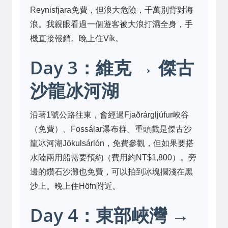
Reynisfjara免費，但浪大危險，千萬別背對海
浪。我親眼看過一個遊客被大浪打濕全身，手
機直接報銷。晚上住Vík。
Day 3：維克 → 傑古
沙龍冰河湖
沿著1號公路往東，會經過Fjaðrárgljúfur峽谷
（免費）、Fossálar瀑布群。重頭戲是傑古沙
龍冰河湖Jökulsárlón，免費參觀，但如果要搭
水陸兩用船需要預約（費用約NT$1,800）。旁
邊的鑽石沙灘也免費，可以拍到冰塊擱淺在黑
沙上。晚上住Höfn附近。
Day 4：東部峽灣 →