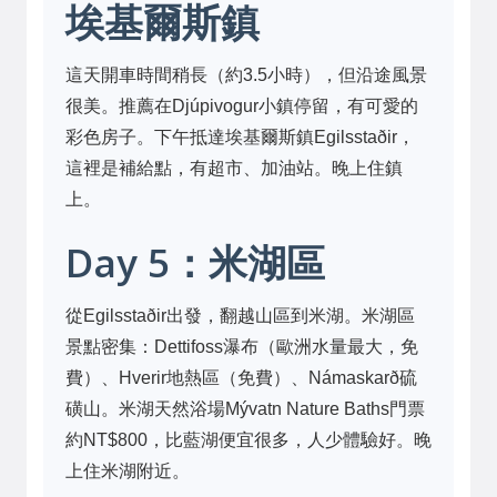
埃基爾斯鎮
這天開車時間稍長（約3.5小時），但沿途風景
很美。推薦在Djúpivogur小鎮停留，有可愛的
彩色房子。下午抵達埃基爾斯鎮Egilsstaðir，
這裡是補給點，有超市、加油站。晚上住鎮
上。
Day 5：米湖區
從Egilsstaðir出發，翻越山區到米湖。米湖區
景點密集：Dettifoss瀑布（歐洲水量最大，免
費）、Hverir地熱區（免費）、Námaskarð硫
磺山。米湖天然浴場Mývatn Nature Baths門票
約NT$800，比藍湖便宜很多，人少體驗好。晚
上住米湖附近。