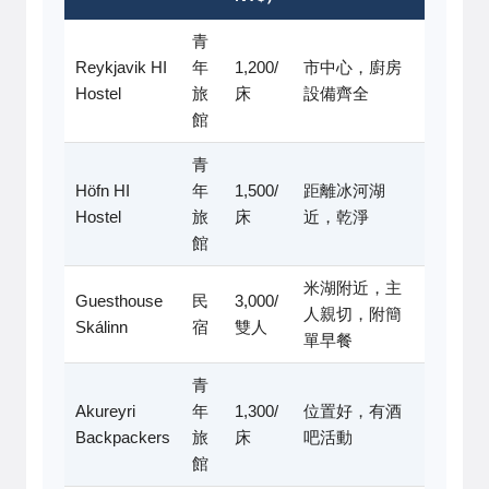
青
Reykjavik HI
年
1,200/
市中心，廚房
Hostel
旅
床
設備齊全
館
青
Höfn HI
年
1,500/
距離冰河湖
Hostel
旅
床
近，乾淨
館
米湖附近，主
Guesthouse
民
3,000/
人親切，附簡
Skálinn
宿
雙人
單早餐
青
Akureyri
年
1,300/
位置好，有酒
Backpackers
旅
床
吧活動
館