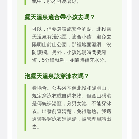
氣中，那才容易著涼。
露天溫泉適合帶小孩去嗎？
可以，但要選設施安全的點。北投露
天溫泉有淺池區，適合小孩。避免去
陽明山前山公園，那裡地面濕滑，沒
防護欄。另外，小孩泡湯時間要縮
短，5分鐘就夠，並隨時補充水分。
泡露天溫泉該穿泳衣嗎？
看場合。公共浴室像北投和陽明山，
規定穿泳衣或自備衣物。但金山磺港
是傳統裸湯區，分男女池，不能穿泳
衣。出發前查清楚，免得尷尬。我遇
過遊客穿泳衣進裸湯，被管理員請出
去。