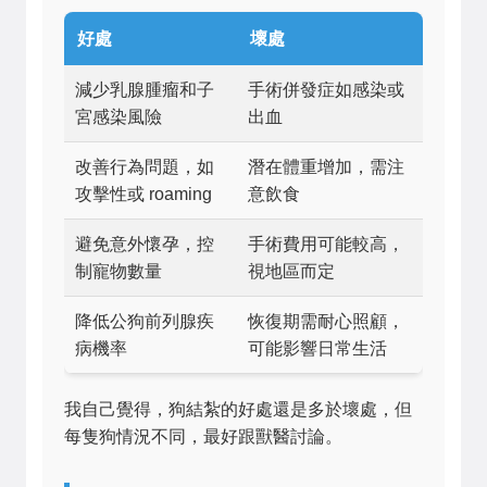
好處
壞處
減少乳腺腫瘤和子
手術併發症如感染或
宮感染風險
出血
改善行為問題，如
潛在體重增加，需注
攻擊性或 roaming
意飲食
避免意外懷孕，控
手術費用可能較高，
制寵物數量
視地區而定
降低公狗前列腺疾
恢復期需耐心照顧，
病機率
可能影響日常生活
我自己覺得，狗結紮的好處還是多於壞處，但
每隻狗情況不同，最好跟獸醫討論。