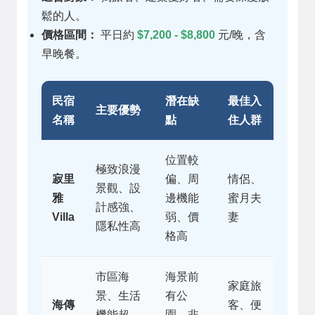
鬆的人。
價格區間：
平日約
$7,200 - $8,800
元/晚，含
早晚餐。
民宿
潛在缺
最佳入
主要優勢
名稱
點
住人群
位置較
極致浪漫
寂里
偏、周
情侶、
景觀、設
雅
邊機能
蜜月夫
計感強、
Villa
弱、價
妻
隱私性高
格高
市區海
海景前
家庭旅
景、生活
有公
海傳
客、便
機能超
園、非