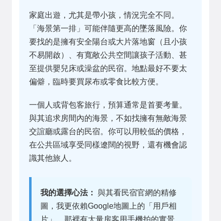
家庭出遊，尤其是帶小孩，情況完全不同。
「海景第一排」可能伴隨更高的墜落風險。你
要找的是擁有安全陽台或大片落地窗（且小孩
不易開啟）、有寬敞公共空間讓孩子活動、甚
至提供嬰兒床或澡盆的民宿。地點最好不要太
偏僻，臨時要買尿布或零食比較方便。
一個人或背包客旅行，預算通常是首要考量。
與其追求房間內的海景，不如找擁有無敵海景
交誼廳或露台的民宿。你可以用較低的價格，
在公共區域享受同樣遼闊的視野，還有機會認
識其他旅人。
我的選擇心法：
與其看民宿官網的精修
圖，我更依賴Google地圖上的「用戶相
片」。那裡有大量房客用手機拍的實景，