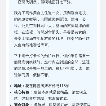
一座現代碉堡，孤獨地面對太平洋。
我為了寫作獨自去住過一次。房間沒有電視，
網路訊號微弱，老闆鼓勵你閱讀、聽海、發
呆。公共空間挑高巨大，整面的窗就是海的畫
框。在這裡，時間感會消失。早餐是共食的，
長桌上擺滿在地食材做的料理，同桌的陌生旅
人會自然地聊起天來。
它不適合打卡式的匆忙旅行。但如果你需要一
個徹底切換狀態、進行內在對話的空間，這裡
的能量場是獨一無二的。缺點很明顯：遠、周
邊無商店、價格不菲。
地址：
花蓮縣豐濱鄉石梯灣118號
核心特色：
建築本身就是藝術品、絕世獨立
感、強制放空體驗、充滿儀式感。
適合對象：
獨旅者、建築愛好者、需要深度放