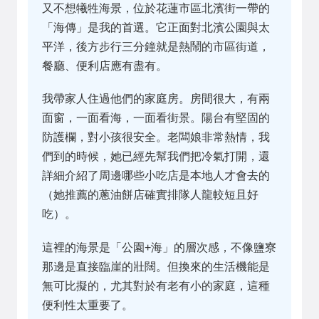
又不想犧牲海景，位於花蓮市區北濱街一帶的
「海傳」是我的首選。它正面對北濱公園與太
平洋，後方步行三分鐘就是熱鬧的市區街道，
餐廳、便利店應有盡有。
我帶家人住過他們的家庭房。房間很大，有兩
面窗，一面看海，一面看街景。陽台有堅固的
防護欄，對小孩很安全。老闆娘非常熱情，我
們到的時候，她已經先幫我們把冷氣打開，還
詳細介紹了周邊哪些小吃店是本地人才會去的
（她推薦的蔥油餅店確實排隊人龍較短且好
吃）。
這裡的海景是「公園+海」的層次感，不像鹽寮
那邊是直接臨崖的壯闊。但換來的生活機能是
無可比擬的，尤其對於有老有小的家庭，這種
便利性太重要了。