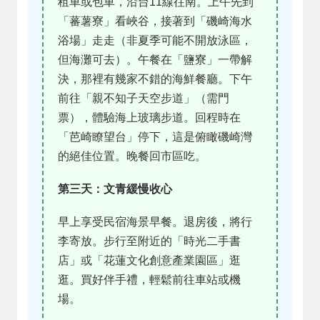
租車或包車，沿台11線往南。上午先到
「蕃薯寮」看峽谷，接著到「磯崎海水
浴場」走走（非夏季可能不開放泳區，
但海灘可去）。午餐在「鹽寮」一帶解
決，那裡有幾家不錯的海鮮餐廳。下午
前往「親不知子天空步道」（需門
票），體驗海上玻璃步道。回程時在
「芭崎瞭望台」停下，這是俯瞰磯崎灣
的絕佳位置。晚餐回市區吃。
第三天：文青緩慢收心
早上享受民宿海景早餐。退房後，將行
李寄放。步行至附近的「時光二手書
店」或「花蓮文化創意產業園區」逛
逛。買好伴手禮，輕鬆前往車站或機
場。