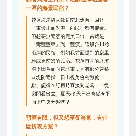
一區的海景民宿？
花蓮海岸線大致是南北走向，因此
「東邊正面對海」的民宿都有機會。
但想要無遮蔽的完美日出，首選是
「壽豐鹽寮」到「豐濱」這段台11線
沿岸的民宿，例如我前面提到的寂里
雅或更南邊的民宿。花蓮市區的北濱
海堤因為面向東北東，且有部分建築
或堤防遮擋，日出視角會稍微偏一
點。記得在訂房時直接問老闆：「從
房間看出去，夏天/冬天日出會從海平
面正中央升起嗎？」
預算有限，但又想享受海景，有什
麼折衷方案？