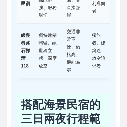
民宿
利導向
強、服務
直接臨
者
親切
崖
交通非
緩慢
獨特建築
獨旅
常不
尋路
體驗、絕
者、建
便、價
石梯
世獨立
築迷、
格高、
灣
感、深度
放空追
機能為
118
放空
求者
零
搭配海景民宿的
三日兩夜行程範