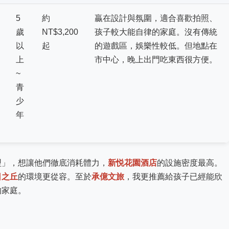
5
約
贏在設計與氛圍，適合喜歡拍照、
歲
NT$3,200
孩子較大能自律的家庭。沒有傳統
以
起
的遊戲區，娛樂性較低。但地點在
上
市中心，晚上出門吃東西很方便。
~
青
少
年
型」，想讓他們徹底消耗體力，
新悦花園酒店
的設施密度最高。
日之丘
的環境更從容。至於
承億文旅
，我更推薦給孩子已經能欣
的家庭。