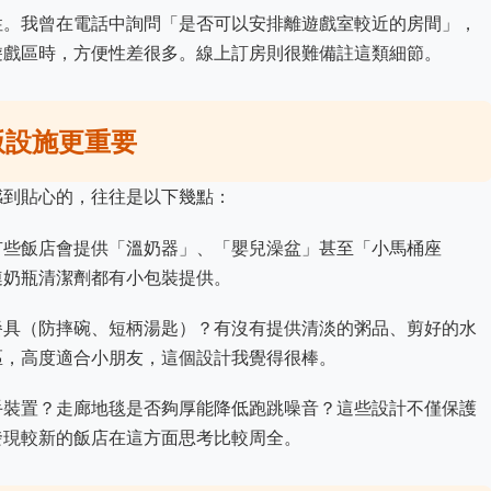
性。我曾在電話中詢問「是否可以安排離遊戲室較近的房間」，
遊戲區時，方便性差很多。線上訂房則很難備註這類細節。
版設施更重要
感到貼心的，往往是以下幾點：
有些飯店會提供「溫奶器」、「嬰兒澡盆」甚至「小馬桶座
連奶瓶清潔劑都有小包裝提供。
餐具（防摔碗、短柄湯匙）？有沒有提供清淡的粥品、剪好的水
區，高度適合小朋友，這個設計我覺得很棒。
手裝置？走廊地毯是否夠厚能降低跑跳噪音？這些設計不僅保護
發現較新的飯店在這方面思考比較周全。