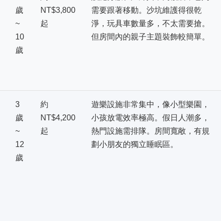
歲
NT$3,800
需要跟著移動。沙坑維護得很乾
~
起
淨，玩具車數量多，不太需要搶。
10
但房間內的親子主題裝飾較簡單。
歲
3
約
遊樂設施非常集中，像小型樂園，
歲
NT$4,200
小孩放電效率極高。假日人潮多，
~
起
熱門設施需排隊。房間寬敞，有規
12
劃小朋友的獨立睡眠區。
歲