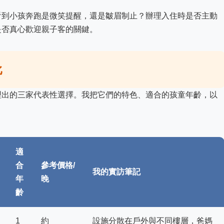
看到小孩奔跑是微笑提醒，還是皺眉制止？辦理入住時是否主動
是否真心歡迎親子客的關鍵。
比
理出的三家代表性選擇。我把它們的特色、適合的孩童年齡，以
適
合
參考價格/
我的實訪筆記
年
晚
齡
1
約
設施分散在戶外與不同樓層，爸媽