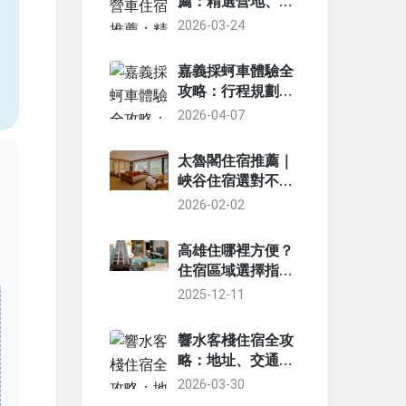
薦：精選營地、實
用攻略與私房景點
2026-03-24
，
全指南
嘉義採蚵車體驗全
攻略：行程規劃、
景點推薦與實用技
2026-04-07
巧
太魯閣住宿推薦｜
峽谷住宿選對不踩
雷，民宿飯店全攻
2026-02-02
略
高雄住哪裡方便？
住宿區域選擇指南
與實用建議
2025-12-11
響水客棧住宿全攻
略：地址、交通、
房型與真實體驗深
2026-03-30
度解析