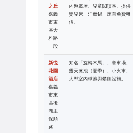
之丘
內遊戲屋、兒童閱讀區。提供
嘉義
嬰兒床、消毒鍋、床圍免費租
市東
借。
區大
雅路
一段
新悦
知名「旋轉木馬」、賽車場、
花園
露天泳池（夏季）、小火車、
酒店
大型室內球池與攀爬設施。
嘉義
市東
區後
湖里
保順
路