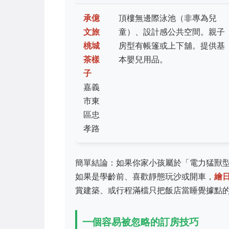
承億
頂樓無邊際泳池（非專為兒
文旅
童）、設計感公共空間。親子
桃城
房型有帳篷或上下舖。提供基
茶樣
本嬰兒用品。
子
嘉義
市東
區忠
孝路
簡單結論：如果你家小孩屬於「電力猛獸
如果是學齡前、喜歡靜態玩沙或開車，
繪
賞建築、或行程滿檔只把飯店當睡覺據點
一個容易被忽略的訂房技巧