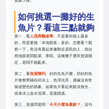
直線下降。
如何挑選一攤好的生
魚片？看這三點就夠
第一，看
人流與翻桌率
。不是要你挑人最多
的，而是要挑「本地熟客」多的。怎麼看？觀
察一下，有沒有看起來像附近居民的人，很自
然地跟老闆點菜、寒暄。這種攤子通常貨源穩
定，老闆不敢亂來。
第二，看
魚貨陳列
。好的生魚片攤，切好的魚
片會整齊鋪在碎冰上，色澤光亮，邊緣沒有乾
燥或變色的跡象。如果魚片看起來黯淡無光，
或者冰上血水混濁，直接跳過。
第三，直接問老闆「
今天什麼魚最鮮？
」這句