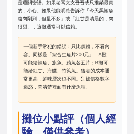
是通關密語。如果老闆支支吾吾或只推銷最貴
的，小心。如果他能明確告訴你「今天黑鮪魚
腹肉剛到，但量不多」或「紅甘是清晨的，肉
很甜」，這攤通常可以信賴。
一個新手常犯的錯誤：只比價錢，不看內
容。同樣是「綜合生魚片200元」，A攤
可能給鮭魚、旗魚、鮪魚各五片；B攤可
能給紅甘、海鱺、竹筴魚。後者的成本通
常更高，鮮味層次也不同。別被價格數字
迷惑，問清楚裡面有什麼魚種。
攤位小點評（個人經
驗，僅供參考）