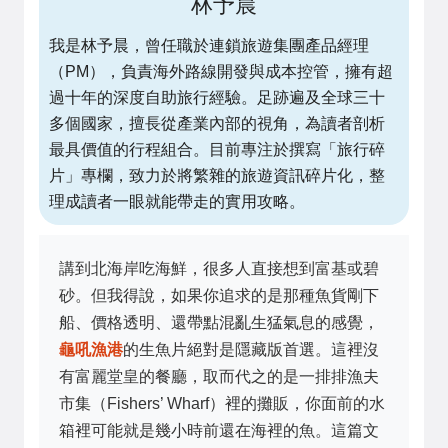
林予晨
我是林予晨，曾任職於連鎖旅遊集團產品經理
（PM），負責海外路線開發與成本控管，擁有超
過十年的深度自助旅行經驗。足跡遍及全球三十
多個國家，擅長從產業內部的視角，為讀者剖析
最具價值的行程組合。目前專注於撰寫「旅行碎
片」專欄，致力於將繁雜的旅遊資訊碎片化，整
理成讀者一眼就能帶走的實用攻略。
講到北海岸吃海鮮，很多人直接想到富基或碧
砂。但我得說，如果你追求的是那種魚貨剛下
船、價格透明、還帶點混亂生猛氣息的感覺，
龜吼漁港
的生魚片絕對是隱藏版首選。這裡沒
有富麗堂皇的餐廳，取而代之的是一排排漁夫
市集（Fishers’ Wharf）裡的攤販，你面前的水
箱裡可能就是幾小時前還在海裡的魚。這篇文