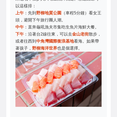
以這樣排：
上午
：先到
野柳地質公園
（車程5分鐘）看女王
頭，避開下午旅行團人潮。
中午
：直奔龜吼漁夫市集吃生魚片海鮮大餐。
下午
：沿著台2線往東，可以去
金山老街
散步，
或者往西到
中角灣國際衝浪基地
看海。如果帶
著孩子，
野柳海洋世界
也是個選擇。