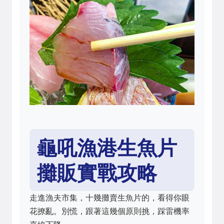
龜吼漁港生魚片
攤販實戰攻略
走進漁夫市集，十幾攤賣生魚片的，看得你眼
花撩亂。別慌，跟著這幾個原則挑，踩雷機率