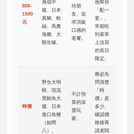
身或中
他幫你
800-
待朋
腹、日本
「配一
1500
友、追
真鯛、軟
套」。
元
求頂級
絲、馬糞
常能吃
口感的
海膽、大
到菜單
老饕。
顆生蠔。
上沒寫
的當日
限定。
務必先
野生大明
問清楚
蝦、現流
「時
不計預
黑鮪魚大
價」是
算的深
時價
腹、日本
多少。
度玩
進口魚種
確認價
家。
（如間
格後再
八）。
請老闆