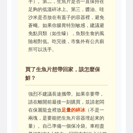
手）。第二，生魚片是否一直保持在
足夠的低溫碎冰上。第三，醬油、哇
沙米是否放在有蓋子的容器裡，避免
蒼蠅。如果你腸胃特別敏感，建議避
免點貝類（如生蠔），魚類生食的風
險相對低。吃完後，市集外有公共廁
所可以洗手。
買了生魚片想帶回家，該怎麼保
鮮？
強烈不建議長途攜帶。如果非要帶，
請在離開前最後一刻購買，並請老闆
在保麗龍盒裡放
足量的碎冰
（不是一
兩塊，是要能把生魚片容器埋起來的
量）。自己準備一個保冷袋。車程盡