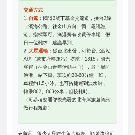
交通方式
1.
自駕
：國道3號下基金交流道，接台2線
（濱海公路）往金山方向，循「龜吼漁
港」指標即可。漁港旁有收費停車場，假
日一位難求，建議早到。
2.
大眾運輸
：從台北出發，可於台北西站
A棟（或市府轉運站）搭乘「1815」國光
客運（往金山青年活動中心），於「龜吼
漁港」站下車。班次約30-60分鐘一班，
車程約1.5小時。也可搭捷運到淡水站，
轉乘862、863公車，但較耗時。
（可參考交通部觀光署的北海岸旅遊資訊
做行程規劃）
來龜吼，很少人只吃生魚片就走。順遊路線可