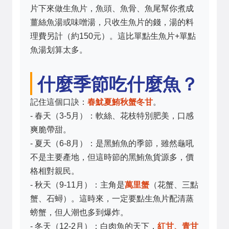
片下來做生魚片，魚頭、魚骨、魚尾幫你煮成
薑絲魚湯或味噌湯，只收生魚片的錢，湯的料
理費另計（約150元）。這比單點生魚片+單點
魚湯划算太多。
什麼季節吃什麼魚？
記住這個口訣：
春魷夏鮪秋蟹冬甘
。
- 春天（3-5月）：軟絲、花枝特別肥美，口感
爽脆帶甜。
- 夏天（6-8月）：是黑鮪魚的季節，雖然龜吼
不是主要產地，但這時節的黑鮪魚貨源多，價
格相對親民。
- 秋天（9-11月）：主角是
萬里蟹
（花蟹、三點
蟹、石蟳）。這時來，一定要點生魚片配清蒸
螃蟹，但人潮也多到爆炸。
- 冬天（12-2月）：白肉魚的天下，
紅甘、青甘