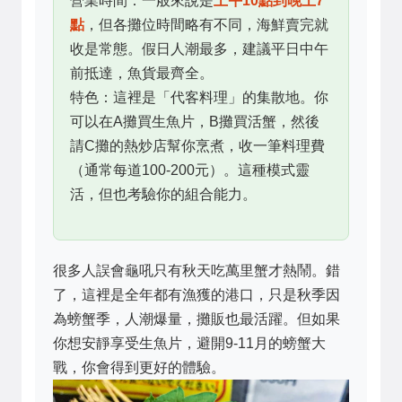
營業時間：一般來說是
上午10點到晚上7
點
，但各攤位時間略有不同，海鮮賣完就
收是常態。假日人潮最多，建議平日中午
前抵達，魚貨最齊全。
特色：這裡是「代客料理」的集散地。你
可以在A攤買生魚片，B攤買活蟹，然後
請C攤的熱炒店幫你烹煮，收一筆料理費
（通常每道100-200元）。這種模式靈
活，但也考驗你的組合能力。
很多人誤會龜吼只有秋天吃萬里蟹才熱鬧。錯
了，這裡是全年都有漁獲的港口，只是秋季因
為螃蟹季，人潮爆量，攤販也最活躍。但如果
你想安靜享受生魚片，避開9-11月的螃蟹大
戰，你會得到更好的體驗。