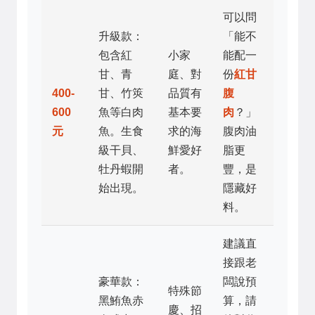
可以問
升級款：
「能不
包含紅
小家
能配一
甘、青
庭、對
份
紅甘
400-
甘、竹筴
品質有
腹
600
魚等白肉
基本要
肉
？」
元
魚。生食
求的海
腹肉油
級干貝、
鮮愛好
脂更
牡丹蝦開
者。
豐，是
始出現。
隱藏好
料。
建議直
接跟老
豪華款：
闆說預
特殊節
黑鮪魚赤
算，請
慶、招