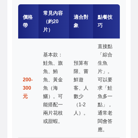
常見內容
價格
適合對
點餐技
（約20
帶
象
巧
片）
直接點
基本款：
「綜合
鮭魚、旗
預算有
生魚
魚、鮪
限、嘗
片」。
200-
魚、黃金
鮮遊
可以要
300
魚（海
客、人
求「鮭
元
鱺）。可
數少
魚多一
能搭配一
（1-2
點」，
兩片花枝
人）。
通常老
或甜蝦。
闆會答
應。