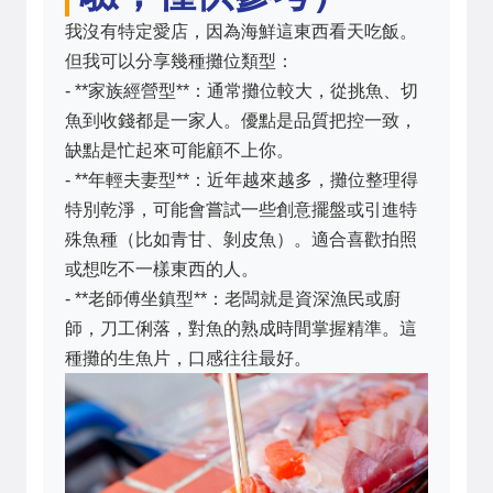
我沒有特定愛店，因為海鮮這東西看天吃飯。
但我可以分享幾種攤位類型：
- **家族經營型**：通常攤位較大，從挑魚、切
魚到收錢都是一家人。優點是品質把控一致，
缺點是忙起來可能顧不上你。
- **年輕夫妻型**：近年越來越多，攤位整理得
特別乾淨，可能會嘗試一些創意擺盤或引進特
殊魚種（比如青甘、剝皮魚）。適合喜歡拍照
或想吃不一樣東西的人。
- **老師傅坐鎮型**：老闆就是資深漁民或廚
師，刀工俐落，對魚的熟成時間掌握精準。這
種攤的生魚片，口感往往最好。