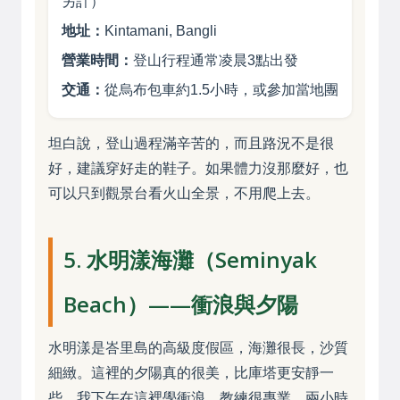
另計）
地址：
Kintamani, Bangli
營業時間：
登山行程通常凌晨3點出發
交通：
從烏布包車約1.5小時，或參加當地團
坦白說，登山過程滿辛苦的，而且路況不是很
好，建議穿好走的鞋子。如果體力沒那麼好，也
可以只到觀景台看火山全景，不用爬上去。
5. 水明漾海灘（Seminyak
Beach）——衝浪與夕陽
水明漾是峇里島的高級度假區，海灘很長，沙質
細緻。這裡的夕陽真的很美，比庫塔更安靜一
些。我下午在這裡學衝浪，教練很專業，兩小時