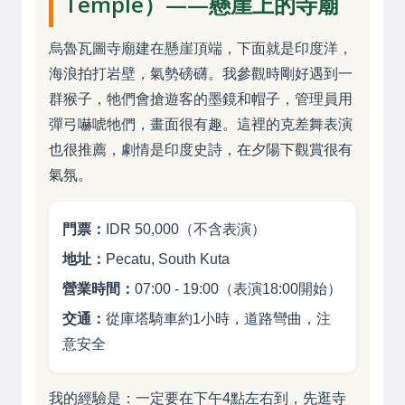
Temple）——懸崖上的寺廟
烏魯瓦圖寺廟建在懸崖頂端，下面就是印度洋，
海浪拍打岩壁，氣勢磅礴。我參觀時剛好遇到一
群猴子，牠們會搶遊客的墨鏡和帽子，管理員用
彈弓嚇唬牠們，畫面很有趣。這裡的克差舞表演
也很推薦，劇情是印度史詩，在夕陽下觀賞很有
氣氛。
門票：
IDR 50,000（不含表演）
地址：
Pecatu, South Kuta
營業時間：
07:00 - 19:00（表演18:00開始）
交通：
從庫塔騎車約1小時，道路彎曲，注
意安全
我的經驗是：一定要在下午4點左右到，先逛寺