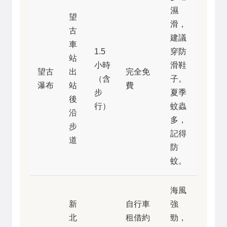
濕
望
滑，
古
建議
車
1.5
穿防
站
小時
滑鞋
望古
出
完全免
（含
子。
瀑布
站
費
步
夏季
後
行）
蚊蟲
沿
多，
步
記得
道
防
蚊。
海風
新
自行車
強
北
租借約
勁，