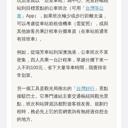
玩后里就以「后里車站」為中心。先查好樞紐
站到目標景點的公車班次（可用「
台灣等公
車
」App），如果班次極少或步行距離太遠，
可以考慮從車站前租借機車（需駕照），或與
其他旅客共乘計程車分攤車資（在車站前通常
有排班車）。
例如，從瑞芳車站到深澳漁港，公車班次不算
密集，四人共乘一台計程車，單趟分攤下來一
人不到100元，省下大量等車時間，我覺得非
常划算。
另一個工具是觀光局推出的「
台灣好行
」景點
接駁巴士。它專門連結主要交通樞紐與觀光景
點，班次和站牌資訊都對遊客很友善。規劃行
程時，務必先上它的官網查詢有無經過你想去
的地方。