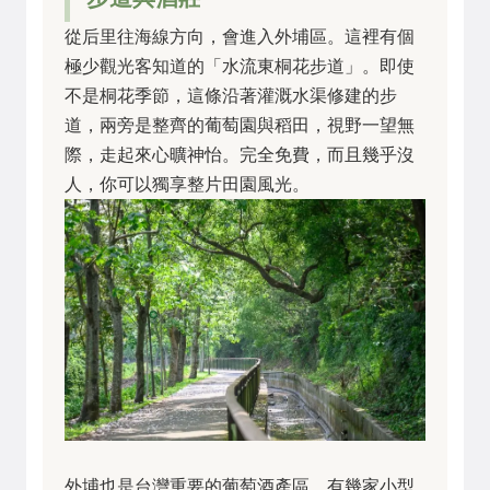
從后里往海線方向，會進入外埔區。這裡有個
極少觀光客知道的「水流東桐花步道」。即使
不是桐花季節，這條沿著灌溉水渠修建的步
道，兩旁是整齊的葡萄園與稻田，視野一望無
際，走起來心曠神怡。完全免費，而且幾乎沒
人，你可以獨享整片田園風光。
外埔也是台灣重要的葡萄酒產區。有幾家小型