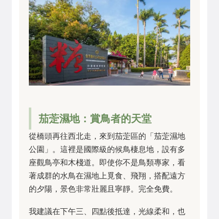
茄萣濕地：賞鳥者的天堂
從橋頭再往西北走，來到茄萣區的「茄萣濕地
公園」。這裡是國際級的候鳥棲息地，設有多
座觀鳥亭和木棧道。即使你不是鳥類專家，看
著成群的水鳥在濕地上覓食、飛翔，搭配遠方
的夕陽，景色非常壯麗且寧靜。完全免費。
我建議在下午三、四點後抵達，光線柔和，也