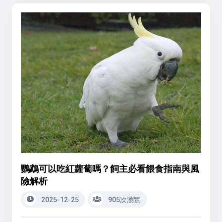
鸚鵡可以吃紅蘿蔔嗎？飼主必看餵食指南與風
險解析
2025-12-25
905次瀏覽