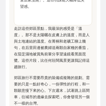
某店家沒開」。這些功課能大幅降低失
望感。
走訪這些郊區景點，我最深的感受是「溫
度」。那不是太陽曬在皮膚上的溫度，而是人
與土地連結的溫度。在菁桐和老礦工聊上幾
句，在后里田邊被農婦送兩顆自家種的番茄，
在茄萣濕地被賞鳥前輩分享望遠鏡看黑面琵
鷺。這些片段，比任何壯闊風景更讓我記得這
趟旅行。
郊區旅行不需要昂貴的裝備或複雜的規劃。需
要的只是一點好奇心，一份彈性的行程，和一
顆願意慢下來的心。下次週末，試著跳上區間
車，往城市的邊緣去探索吧，你會發現另一個
不一樣的台灣。