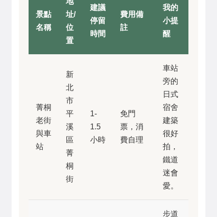
地
建議
我的
景點
址/
費用備
停留
小提
名稱
位
註
時間
醒
置
車站
新
旁的
北
日式
市
菁桐
宿舍
平
1-
免門
老街
建築
溪
1.5
票，消
與車
很好
區
小時
費自理
站
拍，
菁
鐵道
桐
迷會
街
愛。
步道