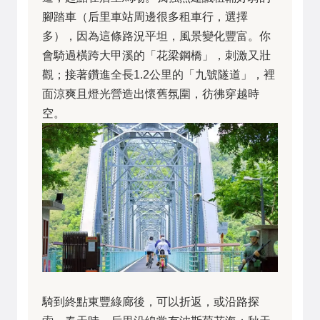
腳踏車（后里車站周邊很多租車行，選擇
多），因為這條路況平坦，風景變化豐富。你
會騎過橫跨大甲溪的「花梁鋼橋」，刺激又壯
觀；接著鑽進全長1.2公里的「九號隧道」，裡
面涼爽且燈光營造出懷舊氛圍，彷彿穿越時
空。
騎到終點東豐綠廊後，可以折返，或沿路探