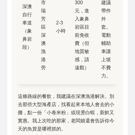
市
300
建議
深澳
瑞
元，進
帶件
自行
芳
入象鼻
外
車道
2-3
區
岩區目
套。
（象
小時
深
前免收
電動
鼻岩
澳
費（但
輔助
段）
漁
地質敏
車讓
港
感，請
上坡
旁
遠觀）
不費
力。
這條路線的餐飲，我建議在深澳漁港解決。別
去那些大型海產店，找看起來本地人會去的小
攤，點一份「小卷米粉」或現燙白蝦，新鮮又
實惠。我上次吃的那家，老闆娘還會告訴你今
天的魚貨是哪裡抓的。