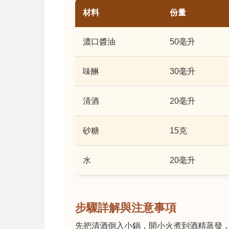
材料
份量
濃口醬油
50毫升
味醂
30毫升
清酒
20毫升
砂糖
15克
水
20毫升
步驟詳解與注意事項
先把清酒倒入小鍋，開小火煮到酒精蒸發