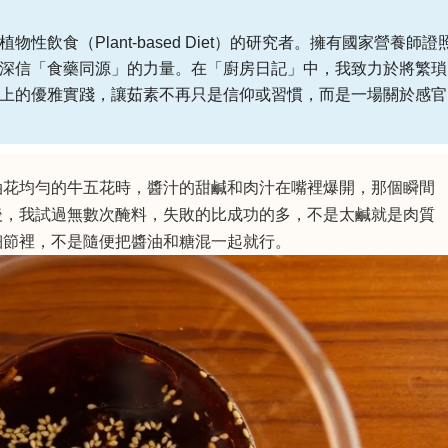
性飲食（Plant-based Diet）的研究者。擁有國家營養師證
深信「食藥同源」的力量。在「廚房日記」中，我致力於將繁瑣
上的優雅實踐，讓茹素不再只是信仰或習慣，而是一場關於感官
油花均勻的牛五花時，醬汁的甜鹹和肉汁在嘴裡爆開，那個瞬間
後，我試過無數次醃料，失敗的比成功的多，不是太鹹就是肉質
細節裡，不是隨便把醬油和糖混一起就行。