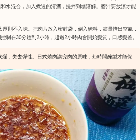
糖和水混合，加入煮過的清酒，攪拌到糖溶解。醬汁要放涼才能
，太厚則不入味。把肉片放入密封袋，倒入醃料，盡量擠出空氣，
控制在30分鐘到2小時，超過2小時肉會開始變質，口感變差。
軟爛，失去彈性。日式燒肉講究肉的原味，短時間醃製才能保