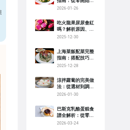
指南：從零開始的
完美食譜與技巧
2026-01-26
照
吃火龍果尿尿會紅
嗎？解析原因、健
康影響與常見疑問
2025-12-30
上海菜飯配菜完整
指南：搭配技巧與
經典選擇一次看懂
2025-12-28
涼拌蘿蔔的完美做
法：從選材到調味
的完整秘訣大公開
2026-01-30
巴斯克乳酪蛋糕食
譜全解析：從零失
敗到風味升級的關
2026-03-24
鍵技巧