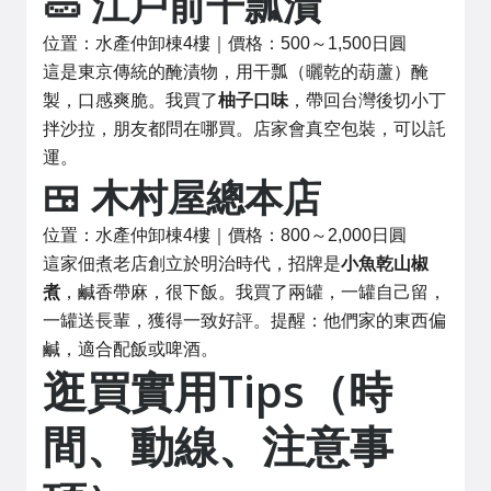
🥒 江戶前干瓢漬
位置：水產仲卸棟4樓｜價格：500～1,500日圓
這是東京傳統的醃漬物，用干瓢（曬乾的葫蘆）醃
製，口感爽脆。我買了
柚子口味
，帶回台灣後切小丁
拌沙拉，朋友都問在哪買。店家會真空包裝，可以託
運。
🍱 木村屋總本店
位置：水產仲卸棟4樓｜價格：800～2,000日圓
這家佃煮老店創立於明治時代，招牌是
小魚乾山椒
煮
，鹹香帶麻，很下飯。我買了兩罐，一罐自己留，
一罐送長輩，獲得一致好評。提醒：他們家的東西偏
鹹，適合配飯或啤酒。
逛買實用Tips（時
間、動線、注意事