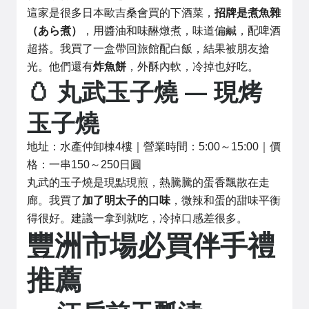
這家是很多日本歐吉桑會買的下酒菜，
招牌是煮魚雜
（あら煮）
，用醬油和味醂燉煮，味道偏鹹，配啤酒
超搭。我買了一盒帶回旅館配白飯，結果被朋友搶
光。他們還有
炸魚餅
，外酥內軟，冷掉也好吃。
🥚 丸武玉子燒 — 現烤
玉子燒
地址：水產仲卸棟4樓｜營業時間：5:00～15:00｜價
格：一串150～250日圓
丸武的玉子燒是現點現煎，熱騰騰的蛋香飄散在走
廊。我買了
加了明太子的口味
，微辣和蛋的甜味平衡
得很好。建議一拿到就吃，冷掉口感差很多。
豐洲市場必買伴手禮
推薦