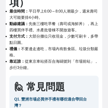
項）
最佳時間：
平日早上6:00～8:00人潮最少，週末壽司
大可能要排4小時。
動線建議：
先衝三樓吃早餐（壽司或海鮮丼），再上
四樓買伴手禮。水產批發棟不開放遊客。
支付方式：
大部分攤位只收現金，少數可刷卡，多帶
點日圓。
禮儀：
不要邊走邊吃，市場內有飲食區。垃圾分類嚴
格。
靠近誰：
從東京車站搭百合海鷗號到「市場前站」，
步行3分鐘。
🙋 常見問題
Q1. 豐洲市場必買伴手禮有哪些適合帶回台
灣？