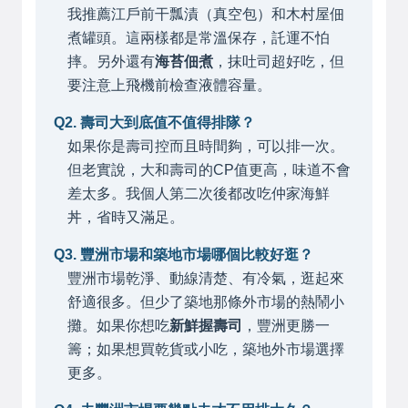
我推薦江戶前干瓢漬（真空包）和木村屋佃
煮罐頭。這兩樣都是常溫保存，託運不怕
摔。另外還有
海苔佃煮
，抹吐司超好吃，但
要注意上飛機前檢查液體容量。
Q2. 壽司大到底值不值得排隊？
如果你是壽司控而且時間夠，可以排一次。
但老實說，大和壽司的CP值更高，味道不會
差太多。我個人第二次後都改吃仲家海鮮
丼，省時又滿足。
Q3. 豐洲市場和築地市場哪個比較好逛？
豐洲市場乾淨、動線清楚、有冷氣，逛起來
舒適很多。但少了築地那條外市場的熱鬧小
攤。如果你想吃
新鮮握壽司
，豐洲更勝一
籌；如果想買乾貨或小吃，築地外市場選擇
更多。