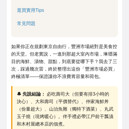
逛買實用Tips
常見問題
如果你正在規劃東京自由行，豐洲市場絕對是美食控
的天堂。但老實說，一進到那超大室內市場，琳瑯滿
目的海鮮、漬物、甜點，到底要從哪下手？我去了三
次，踩過幾次雷，終於整理出這份「豐洲市場必買」
終極清單——保證讓你不浪費胃容量和荷包。
🔔 先說結論：
必吃壽司大（但要有排3小時的
決心）、大和壽司（平價替代）、仲家海鮮丼
（份量超大）、山治魚雜（獨特下酒菜）、丸武
玉子燒（現烤暖心）。伴手禮必帶江戶前干瓢漬
和木村屋總本店的佃煮。