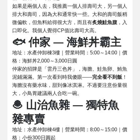
如果是兩個人去，我推薦一個人排壽司大，另一個人
排大和壽司，因為大和通常快一些。大和的壽司飯稍
微偏軟，但魚料給得很大方，而且有
炙燒鮭魚腹
，入
口即化。我個人覺得CP值比壽司大高。
🐟 仲家 — 海鮮丼霸主
地址：水產仲卸棟3樓｜營業時間：5:00～14:00｜價
格：海鮮丼2,000～3,000日圓
仲家的招牌是「雲丹三色丼」，海膽、鮭魚卵、鮪魚
泥鋪滿滿。第一次看到時我傻眼——
完全看不到飯
！
海膽沒有藥水味，甜到像冰淇淋。不過要注意份量很
大，小鳥胃建議兩人合吃一碗。
🧆 山治魚雜 — 獨特魚
雜專賣
地址：水產仲卸棟4樓｜營業時間：8:00～15:00｜價
格：小份300日圓起