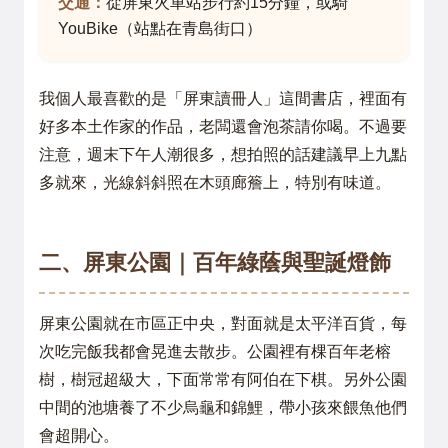
交通：
從屏東火車站步行約15分鐘，或騎
YouBike（站點在青島街口）
我個人最喜歡的是「屏東讀冊人」這間書店，裡面有
好多本土作家的作品，老闆還會泡茶請你喝。不過要
注意，週末下午人潮很多，想拍照的話建議早上九點
多就來，光線斜斜照在木頭廊簷上，特別有味道。
二、屏東公園｜百年綠蔭與聖誕燈飾
屏東公園就在市區正中央，對面就是太平洋百貨，每
次吃完飯我都會晃進去散步。公園裡有棵百年老榕
樹，樹冠超級大，下面常常有阿伯在下棋。另外公園
中間的池塘養了不少烏龜和錦鯉，帶小孩來餵魚他們
會超開心。