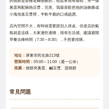
的燒餅是那種老麵發酵的，咬起來很有嚼勁，夾一個
蔥蛋再配碗熱豆漿，完美。我最喜歡把他的油條撕成
小塊泡進豆漿裡，半軟半脆的口感超讚。
店內空間不大，有時候需要跟別人併桌。但老店的氣
氛就是這樣，大家邊吃邊聊，很有生活感。建議避開
早餐尖峰時間（7:30～8:30），不然要排隊。
地址：
屏東市民生路213號
營業時間：
05:00～11:00（週一公休）
推薦：
燒餅夾蔥蛋、鹹豆漿、甜燒餅
常見問題