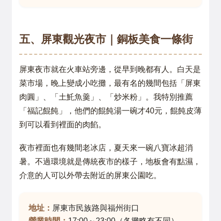
五、屏東觀光夜市｜銅板美食一條街
屏東夜市就在火車站旁邊，從早到晚都有人。白天是
菜市場，晚上變成小吃攤，最有名的幾間包括「屏東
肉圓」、「土魠魚羹」、「炒米粉」。我特別推薦
「福記餛飩」，他們的餛飩湯一碗才40元，餛飩皮薄
到可以看到裡面的肉餡。
夜市裡面也有幾間老冰店，夏天來一碗八寶冰超消
暑。不過環境就是傳統夜市的樣子，地板會有點濕，
介意的人可以外帶去附近的屏東公園吃。
地址：
屏東市民族路與福州街口
營業時間：
17:00～23:00（各攤略有不同）