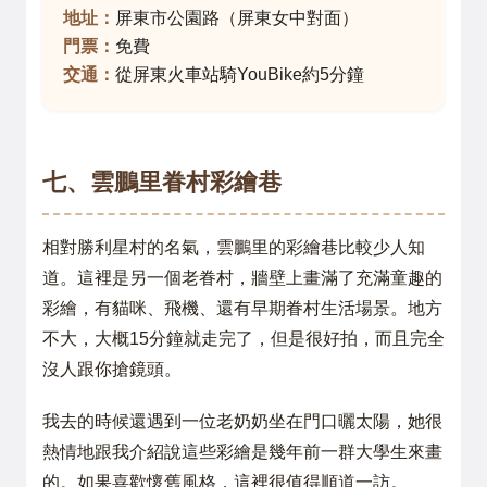
地址：
屏東市公園路（屏東女中對面）
門票：
免費
交通：
從屏東火車站騎YouBike約5分鐘
七、雲鵬里眷村彩繪巷
相對勝利星村的名氣，雲鵬里的彩繪巷比較少人知
道。這裡是另一個老眷村，牆壁上畫滿了充滿童趣的
彩繪，有貓咪、飛機、還有早期眷村生活場景。地方
不大，大概15分鐘就走完了，但是很好拍，而且完全
沒人跟你搶鏡頭。
我去的時候還遇到一位老奶奶坐在門口曬太陽，她很
熱情地跟我介紹說這些彩繪是幾年前一群大學生來畫
的。如果喜歡懷舊風格，這裡很值得順道一訪。