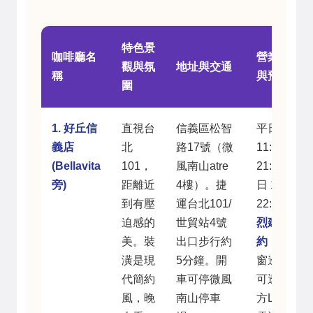
特色景
咖啡廳名
營業時間
觀與氛
地址與交通
稱
與預約
圍
1. 好丘信
直視台
信義區松智
平日
義店
北
路17號（微
11:00–
(Bellavita
101，
風南山atre
21:30，假
旁)
距離近
4樓）。捷
日 10:30–
到有壓
運台北101/
22:00。
強
迫感的
世貿站4號
烈建議預
美。裝
出口步行約
約
，尤其
潢是現
5分鐘。開
窗邊位。
代簡約
車可停微風
可透過官
風，晚
南山停車
方LINE或