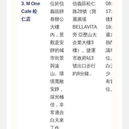
3. M One
位於信
信義區松仁
08:00–
Cafe 松
義區靜
路28號（寶
17:00（最
仁店
巷辦公
麗廣場
後點餐
大樓
BELLAVITA
16:30）。
內，景
旁 亞歷山大
週末非常
觀是安
企業大樓3
熱門，建
靜的城
樓）。捷運
議事先訂
市街景
市政府站3
位。平日
與遠
號出口步行
白天人較
山。環
約8分鐘。
少，容易
境寬敞
有窗邊
安靜，
位。
採光極
佳，非
常適合
白天來
工作、