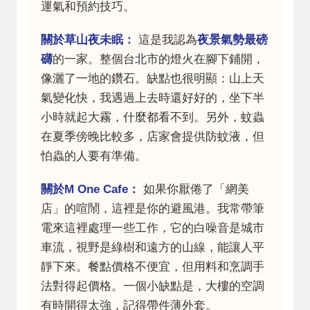
運氣和預約技巧。
關於草山夜未眠：
這是我認為
夜景氣勢最磅
礴
的一家。整個台北市的燈火在腳下鋪開，
像灑了一地的鑽石。缺點也很明顯：山上天
氣變化快，我遇過上去時還好好的，坐下半
小時就起大霧，什麼都看不到。另外，蚊蟲
在夏季傍晚比較多，店家會提供防蚊液，但
怕蟲的人要有準備。
關於M One Cafe：
如果你厭倦了「網美
店」的喧鬧，這裡是你的避風港。我常帶筆
電來這裡處理一些工作，它的白噪音是城市
車流，視野是綠樹和遠方的山線，能讓人平
靜下來。餐點價格不便宜，但用料和烹調手
法對得起價格。一個小缺點是，大樓的空調
有時開得太強，記得帶件薄外套。