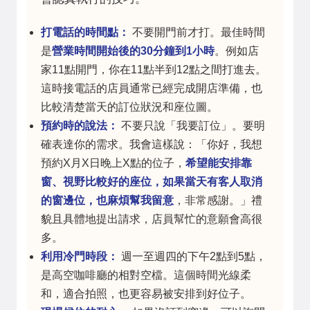
打電話的時間點：
不要開門前才打。最佳時間
是
營業時間開始後的30分鐘到1小時
。例如店
家11點開門，你在11點半到12點之間打進去。
這時接電話的店員通常已經完成開店準備，也
比較清楚當天的訂位狀況和座位圖。
預約時的說法：
不要只說「我要訂位」。要明
確表達你的需求。我會這樣說：「你好，我想
預約X月X日晚上X點的位子，
希望能安排靠
窗、視野比較好的座位，如果當天有客人取消
的窗邊位，也麻煩幫我留意
，非常感謝。」禮
貌且具體地提出請求，店員幫忙的意願會高很
多。
利用冷門時段：
週一至週四的下午2點到5點，
是高空咖啡廳的相對空檔。這個時間光線柔
和，適合拍照，也更容易被安排到好位子。