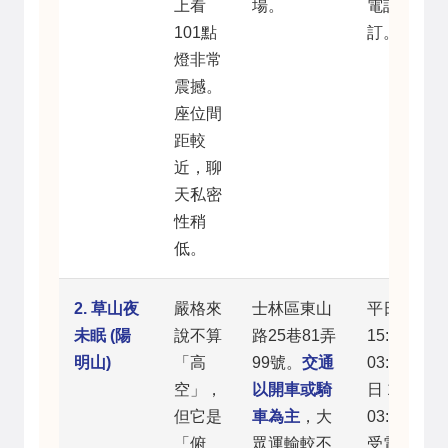
上看
場。
電話預
101點
訂。
燈非常
震撼。
座位間
距較
近，聊
天私密
性稍
低。
2. 草山夜
嚴格來
士林區東山
平日
未眠 (陽
說不算
路25巷81弄
15:00–
明山)
「高
99號。
交通
03:00，假
空」，
以開車或騎
日 12:00–
但它是
車為主
，大
03:00。接
「俯
眾運輸較不
受電話預