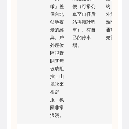
瞰」整
便（可搭公
約，但戶
個台北
車至山仔后
外第一排
盆地夜
站再轉計程
熱門座位
景的經
車）。有自
通常先到
典。戶
己的停車
先得。
外座位
場。
區視野
開闊無
玻璃阻
擋，山
風吹來
很舒
服，氛
圍非常
浪漫。