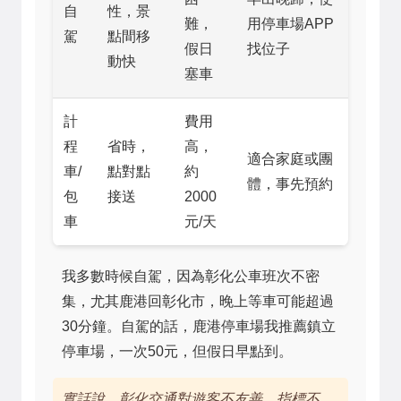
自
性，景
難，
用停車場APP
駕
點間移
假日
找位子
動快
塞車
計
費用
程
省時，
高，
適合家庭或團
車/
點對點
約
體，事先預約
包
接送
2000
車
元/天
我多數時候自駕，因為彰化公車班次不密
集，尤其鹿港回彰化市，晚上等車可能超過
30分鐘。自駕的話，鹿港停車場我推薦鎮立
停車場，一次50元，但假日早點到。
實話說，彰化交通對遊客不友善，指標不