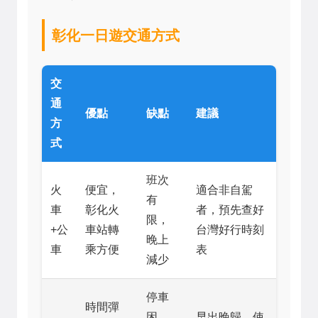
彰化一日遊交通方式
交
通
優點
缺點
建議
方
式
班次
火
便宜，
適合非自駕
有
車
彰化火
者，預先查好
限，
+公
車站轉
台灣好行時刻
晚上
車
乘方便
表
減少
停車
時間彈
困
早出晚歸，使