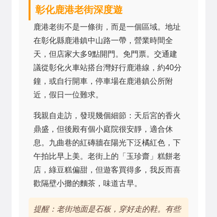
彰化鹿港老街深度遊
鹿港老街不是一條街，而是一個區域。地址
在彰化縣鹿港鎮中山路一帶，營業時間全
天，但店家大多9點開門。免門票。交通建
議從彰化火車站搭台灣好行鹿港線，約40分
鐘，或自行開車，停車場在鹿港鎮公所附
近，假日一位難求。
我親自走訪，發現幾個細節：天后宮的香火
鼎盛，但後殿有個小庭院很安靜，適合休
息。九曲巷的紅磚牆在陽光下泛橘紅色，下
午拍比早上美。老街上的「玉珍齋」糕餅老
店，綠豆糕偏甜，但遊客買得多，我反而喜
歡隔壁小攤的麵茶，味道古早。
提醒：老街地面是石板，穿好走的鞋。有些