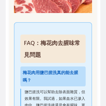
FAQ：梅花肉去腥味常
見問題
梅花肉用鹽巴搓洗真的能去腥
嗎？
鹽巴搓洗可以幫助去除表面雜質，但
效果有限。我試過，如果血水已滲入
肉中，鹽巴搓洗後還是會有腥味。更