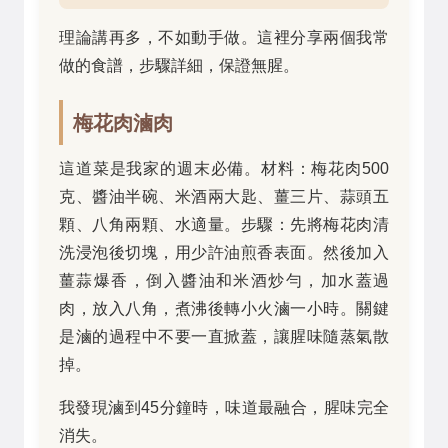
理論講再多，不如動手做。這裡分享兩個我常
做的食譜，步驟詳細，保證無腥。
梅花肉滷肉
這道菜是我家的週末必備。材料：梅花肉500
克、醬油半碗、米酒兩大匙、薑三片、蒜頭五
顆、八角兩顆、水適量。步驟：先將梅花肉清
洗浸泡後切塊，用少許油煎香表面。然後加入
薑蒜爆香，倒入醬油和米酒炒勻，加水蓋過
肉，放入八角，煮沸後轉小火滷一小時。關鍵
是滷的過程中不要一直掀蓋，讓腥味隨蒸氣散
掉。
我發現滷到45分鐘時，味道最融合，腥味完全
消失。