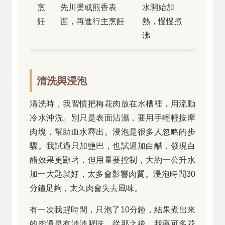
烹
先川燙或煎香表
水開始加
飪
面，再進行主烹飪
熱，慢慢煮
沸
清洗與浸泡
清洗時，我習慣把梅花肉放在水槽裡，用流動
冷水沖洗。別只是表面沾濕，要用手輕輕按摩
肉塊，幫助血水釋出。浸泡是很多人忽略的步
驟。我試過只加鹽巴，也試過加白醋，發現白
醋效果更顯著，但用量要控制，大約一公升水
加一大匙就好，太多會影響肉質。浸泡時間30
分鐘足夠，太久肉會失去風味。
有一次我趕時間，只泡了10分鐘，結果煮出來
的肉還是有淡淡腥味。從那之後，我寧可多花