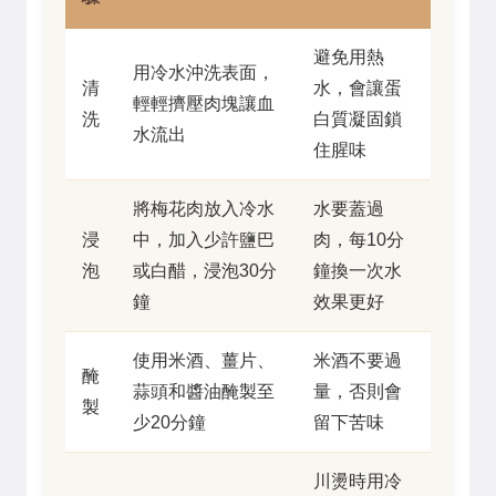
避免用熱
用冷水沖洗表面，
清
水，會讓蛋
輕輕擠壓肉塊讓血
洗
白質凝固鎖
水流出
住腥味
將梅花肉放入冷水
水要蓋過
浸
中，加入少許鹽巴
肉，每10分
泡
或白醋，浸泡30分
鐘換一次水
鐘
效果更好
使用米酒、薑片、
米酒不要過
醃
蒜頭和醬油醃製至
量，否則會
製
少20分鐘
留下苦味
川燙時用冷