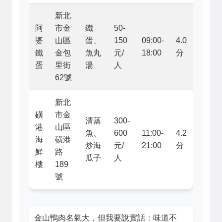
新北
阿
市金
鐵
50-
婆
山區
蛋、
150
09:00-
4.0
鐵
金包
魚丸
元/
18:00
分
蛋
里街
湯
人
62號
新北
磺
市金
清蒸
300-
港
山區
魚、
600
11:00-
4.2
海
磺港
炒海
元/
21:00
分
鮮
路
瓜子
人
樓
189
號
金山鴨肉名氣大，但我要說實話：味道不