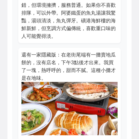
錯，但環境擁擠，服務普通。如果你不喜歡
排隊，可以外帶。阿婆鐵蛋的魚丸湯讓我驚
豔，湯頭清淡，魚丸彈牙。磺港海鮮樓的海
鮮新鮮，但烹調方式偏傳統，喜歡重口味的
人可能覺得淡。
還有一家隱藏版：在老街尾端有一攤賣地瓜
餅的，沒有店名，下午3點後才出來。我買
了一塊，熱呼呼的，甜而不膩。這種小攤才
是在地味。