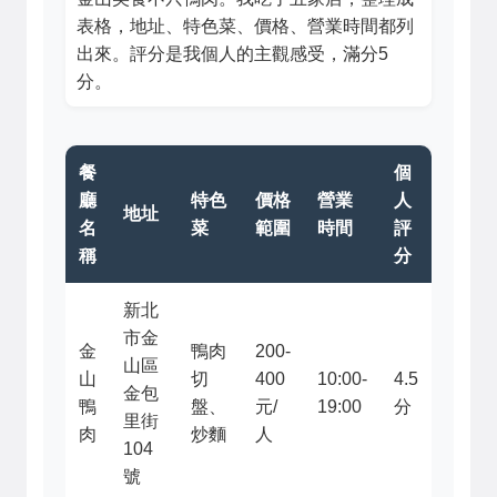
表格，地址、特色菜、價格、營業時間都列
出來。評分是我個人的主觀感受，滿分5
分。
餐
個
廳
特色
價格
營業
人
地址
名
菜
範圍
時間
評
稱
分
新北
市金
金
鴨肉
200-
山區
山
切
400
10:00-
4.5
金包
鴨
盤、
元/
19:00
分
里街
肉
炒麵
人
104
號