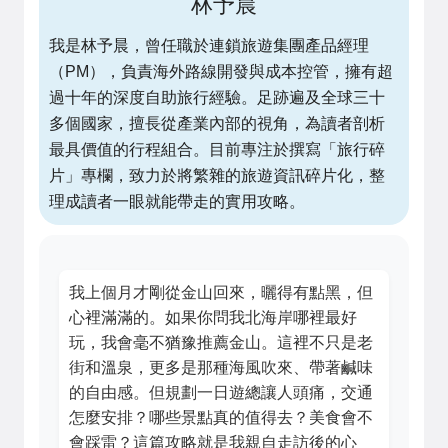
林予晨
我是林予晨，曾任職於連鎖旅遊集團產品經理
（PM），負責海外路線開發與成本控管，擁有超
過十年的深度自助旅行經驗。足跡遍及全球三十
多個國家，擅長從產業內部的視角，為讀者剖析
最具價值的行程組合。目前專注於撰寫「旅行碎
片」專欄，致力於將繁雜的旅遊資訊碎片化，整
理成讀者一眼就能帶走的實用攻略。
我上個月才剛從金山回來，曬得有點黑，但
心裡滿滿的。如果你問我北海岸哪裡最好
玩，我會毫不猶豫推薦金山。這裡不只是老
街和溫泉，更多是那種海風吹來、帶著鹹味
的自由感。但規劃一日遊總讓人頭痛，交通
怎麼安排？哪些景點真的值得去？美食會不
會踩雷？這篇攻略就是我親自走訪後的心