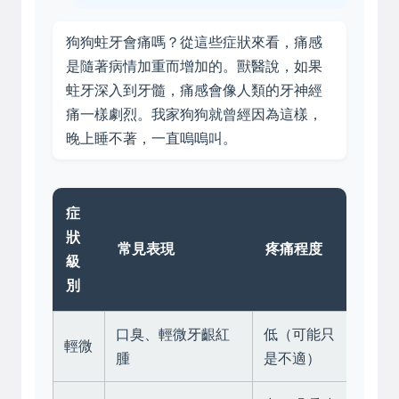
狗狗蛀牙會痛嗎？從這些症狀來看，痛感
是隨著病情加重而增加的。獸醫說，如果
蛀牙深入到牙髓，痛感會像人類的牙神經
痛一樣劇烈。我家狗狗就曾經因為這樣，
晚上睡不著，一直嗚嗚叫。
症
狀
常見表現
疼痛程度
級
別
口臭、輕微牙齦紅
低（可能只
輕微
腫
是不適）