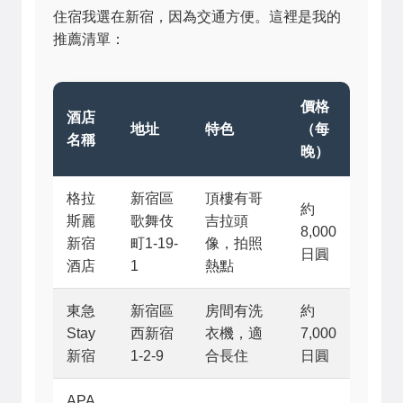
住宿我選在新宿，因為交通方便。這裡是我的
推薦清單：
價格
酒店
地址
特色
（每
名稱
晚）
格拉
新宿區
頂樓有哥
約
斯麗
歌舞伎
吉拉頭
8,000
新宿
町1-19-
像，拍照
日圓
酒店
1
熱點
東急
新宿區
房間有洗
約
Stay
西新宿
衣機，適
7,000
新宿
1-2-9
合長住
日圓
APA