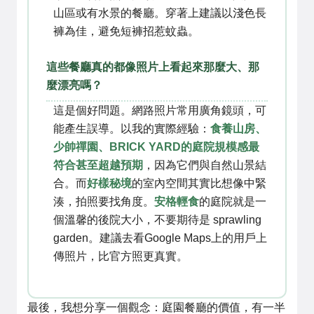
山區或有水景的餐廳。穿著上建議以淺色長
褲為佳，避免短褲招惹蚊蟲。
這些餐廳真的都像照片上看起來那麼大、那
麼漂亮嗎？
這是個好問題。網路照片常用廣角鏡頭，可
能產生誤導。以我的實際經驗：
食養山房、
少帥禪園、BRICK YARD的庭院規模感最
符合甚至超越預期
，因為它們與自然山景結
合。而
好樣秘境
的室內空間其實比想像中緊
湊，拍照要找角度。
安格輕食
的庭院就是一
個溫馨的後院大小，不要期待是 sprawling
garden。建議去看Google Maps上的用戶上
傳照片，比官方照更真實。
最後，我想分享一個觀念：庭園餐廳的價值，有一半