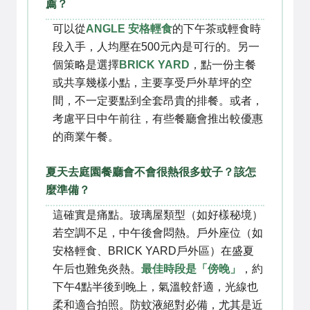
薦？
可以從
ANGLE 安格輕食
的下午茶或輕食時
段入手，人均壓在500元內是可行的。另一
個策略是選擇
BRICK YARD
，點一份主餐
或共享幾樣小點，主要享受戶外草坪的空
間，不一定要點到全套昂貴的排餐。或者，
考慮平日中午前往，有些餐廳會推出較優惠
的商業午餐。
夏天去庭園餐廳會不會很熱很多蚊子？該怎
麼準備？
這確實是痛點。玻璃屋類型（如好樣秘境）
若空調不足，中午後會悶熱。戶外座位（如
安格輕食、BRICK YARD戶外區）在盛夏
午后也難免炎熱。
最佳時段是「傍晚」
，約
下午4點半後到晚上，氣溫較舒適，光線也
柔和適合拍照。防蚊液絕對必備，尤其是近