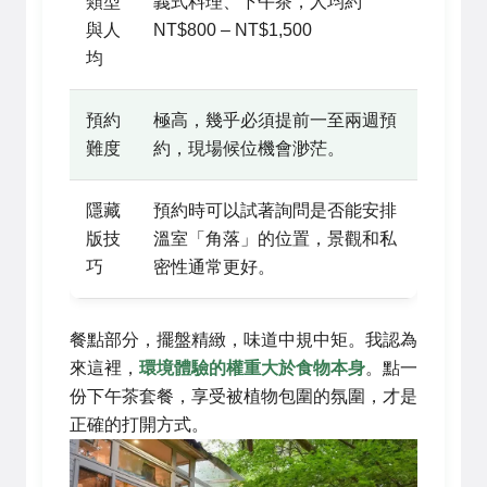
類型
義式料理、下午茶，人均約
與人
NT$800 – NT$1,500
均
預約
極高，幾乎必須提前一至兩週預
難度
約，現場候位機會渺茫。
隱藏
預約時可以試著詢問是否能安排
版技
溫室「角落」的位置，景觀和私
巧
密性通常更好。
餐點部分，擺盤精緻，味道中規中矩。我認為
來這裡，
環境體驗的權重大於食物本身
。點一
份下午茶套餐，享受被植物包圍的氛圍，才是
正確的打開方式。