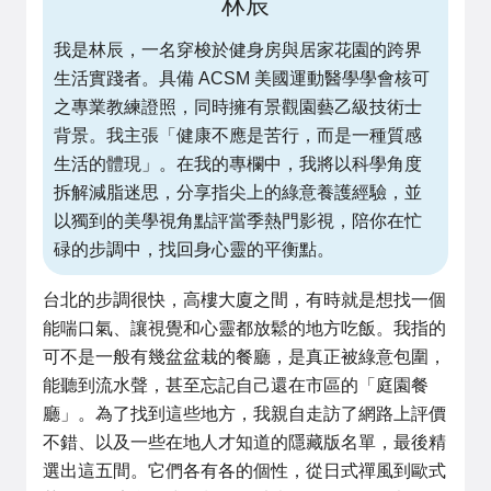
林辰
我是林辰，一名穿梭於健身房與居家花園的跨界
生活實踐者。具備 ACSM 美國運動醫學學會核可
之專業教練證照，同時擁有景觀園藝乙級技術士
背景。我主張「健康不應是苦行，而是一種質感
生活的體現」。在我的專欄中，我將以科學角度
拆解減脂迷思，分享指尖上的綠意養護經驗，並
以獨到的美學視角點評當季熱門影視，陪你在忙
碌的步調中，找回身心靈的平衡點。
台北的步調很快，高樓大廈之間，有時就是想找一個
能喘口氣、讓視覺和心靈都放鬆的地方吃飯。我指的
可不是一般有幾盆盆栽的餐廳，是真正被綠意包圍，
能聽到流水聲，甚至忘記自己還在市區的「庭園餐
廳」。為了找到這些地方，我親自走訪了網路上評價
不錯、以及一些在地人才知道的隱藏版名單，最後精
選出這五間。它們各有各的個性，從日式禪風到歐式