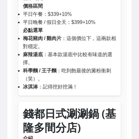
價格區間
平日午餐：$339+10%
平日晚餐 / 假日全天：$399+10%
必點選單
梅花豬肉 / 雞肉片
：這個價位下，這兩款相
對穩定。
麻辣湯底
：基本款湯底中比較有味道的選
擇。
科學麵 / 王子麵
：吃到飽最後的澱粉衝刺
（笑）。
冰淇淋
：記得挖好挖滿！
錢都日式涮涮鍋 (基
隆多間分店)
介紹