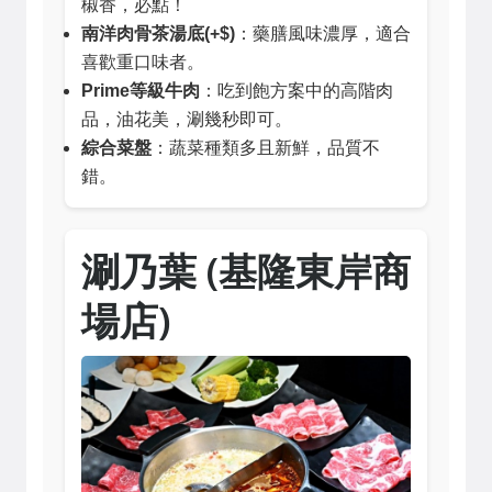
椒香，必點！
南洋肉骨茶湯底(+$)
：藥膳風味濃厚，適合
喜歡重口味者。
Prime等級牛肉
：吃到飽方案中的高階肉
品，油花美，涮幾秒即可。
綜合菜盤
：蔬菜種類多且新鮮，品質不
錯。
涮乃葉 (基隆東岸商
場店)