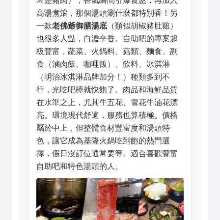
常是豬肉），香氣瞬間引爆食慾，再加入
高湯煮滾，那個湯頭涮什麼都特別香！另
一款
老佛爺御膳湯底
（類似胡椒豬肚雞）
也很多人點，白濃辛香。自助吧的專案超
級豐富，蔬菜、火鍋料、菇類、麵食、副
食（滷肉飯、咖哩飯）、飲料、冰淇淋
（明治冰淇淋品牌加分！）種類多到不
行，光吃吧檯就快飽了。肉品和海鮮品質
在水準之上，尤其牛五花、雪花牛油花漂
亮。環境現代舒適，服務也算積極。價格
屬於中上，但整體食材豐富度和湯頭特
色，讓它成為基隆火鍋吃到飽的熱門選
擇，假日沒訂位通常要等。適合喜歡豐富
自助吧和特色湯頭的人。