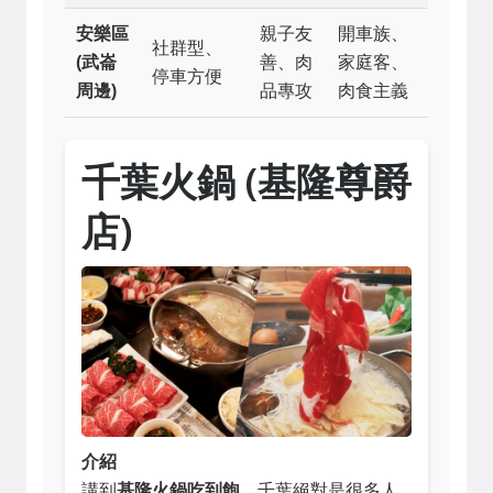
安樂區
親子友
開車族、
社群型、
(武崙
善、肉
家庭客、
停車方便
周邊)
品專攻
肉食主義
千葉火鍋 (基隆尊爵
店)
介紹
講到
基隆火鍋吃到飽
，千葉絕對是很多人