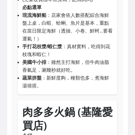
必點選單
現流海鮮船
：店家會依人數搭配綜合海鮮
盤上桌，白蝦、蛤蜊、魚片是基本，重點
在當日限定海鮮（透抽、小卷、鮮蚵...要看
運氣！）
手打花枝漿/蝦仁漿
：真材實料，吃得到花
枝塊和蝦仁！
美國牛小排
：雖然主打海鮮，但牛肉油脂
香氣足，涮幾秒就好吃。
蔬菜拼盤
：新鮮度夠，種類也多，煮海鮮
湯很搭。
肉多多火鍋 (基隆愛
買店)