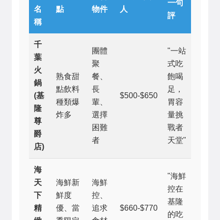
一句
名
點
物件
人
評
稱
千
團體
"一站
葉
聚
式吃
火
熟食甜
餐、
飽喝
鍋
點飲料
長
足，
(基
$500-$650
種類爆
輩、
胃容
隆
炸多
選擇
量挑
尊
困難
戰者
爵
者
天堂"
店)
海
"海鮮
天
海鮮新
海鮮
控在
下
鮮度
控、
基隆
精
優、當
追求
$660-$770
的吃