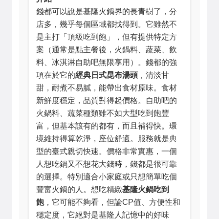
錢都可以說是基隆火鍋界的長青樹了，分
店多，幾乎每個區域都找得到。它雖然不
是主打「頂級吃到飽」，但有提供特定方
案（通常是點主餐後，火鍋料、蔬菜、飲
料、冰淇淋自助吧無限享用）。錢都的強
項在於它的
經典日式昆布湯頭
，清淡甘
甜，耐煮不易膩，能帶出食材原味。食材
新鮮度穩定，品質對得起價格。自助吧的
火鍋料、蔬菜種類雖不如大型吃到飽豐
富，但基本該有的都有，而且補得快。環
境維持得算乾淨，座位舒適。服務就是典
型的臺式親切快速。價格非常實惠，一個
人想吃鍋又不想花大錢時，錢都是很可靠
的選擇。特別適合小家庭或只想簡單吃個
豐富火鍋的人。想吃精緻
基隆火鍋吃到
飽
，它可能不夠看，但論CP值、方便性和
穩定度，它絕對是基隆人記憶中的好味