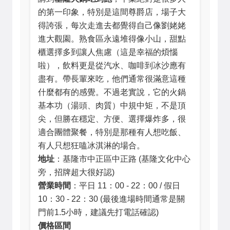
的第一印象，特別是這間尊爵店，場子大
得誇張，每次走進去都覺得自己像劉姥姥
進大觀園。熟食區永遠堆得像小山，甜點
櫃選擇多到讓人焦慮（這是幸福的煩惱
啦），飲料更是從汽水、咖啡到冰沙應有
盡有。帶長輩來吃，他們通常很滿意這種
什麼都有的感覺。不過老實說，它的火鍋
基本功（湯頭、肉質）中規中矩，不是頂
尖，但勝在穩定、方便、選擇爆炸多，很
適合團體聚餐，特別是那種有人想吃飯、
有人只想狂嗑冰淇淋的場合。
地址
：基隆市中正區中正路 (基隆文化中心
旁，招牌超大很好認)
營業時間
：平日 11：00 - 22：00 / 假日
10：30 - 22：30 (最後進場時間通常是關
門前1.5小時，建議先打電話確認)
價格區間