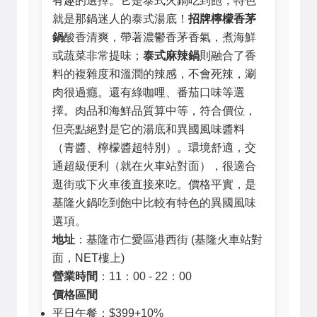
有趣的選擇。它是泰式火鍋吃到飽，特色
就是那鍋迷人的泰式湯底！
招牌檸檬香茅
鍋
酸香清爽，帶著濃鬱香茅香氣，煮海鮮
或蔬菜非常提味；
泰式麻辣鍋
則融合了香
料的複雜度和溫潤的辣感，不會死辣，涮
肉很過癮。還有綠咖哩、番茄口味等選
擇。肉品和海鮮品質算中等，符合價位，
但亮點絕對是它的湯底和異國風味醬料
（青醬、檸檬醬超特別）。環境舒適，交
通超級便利（就在火車站對面），很適合
逛街或下火車後直接來吃。價格平實，是
基隆火鍋吃到飽中比較有特色的異國風味
選項。
地址
：基隆市仁愛區港西街 (基隆火車站對
面，NET樓上)
營業時間
：11：00 - 22：00
價格區間
平日午餐：$399+10%