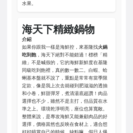
水果。
海天下精緻鍋物
介紹
如果你跟我一樣是海鮮控，來基隆找
火鍋
吃到飽
，海天下絕對不能錯過！標榜「精
緻」不是喊假的，它的海鮮新鮮度在基隆
同級吃到飽裡，真的數一數二。白蝦、蛤
蜊基本盤就不說了，重點是常常有當季限
定款，像是我上次去就碰到肥滋滋的透抽
和小卷，鮮甜彈牙，煮清湯底超讚！肉品
選擇也不少，雖然不是主打，但品質在水
準之上。環境乾淨明亮，座位也算寬敞。
整體來說，是專攻海鮮又能兼顧肉品的好
選擇，價格當然也反映在食材上，適合想
好好犒賞自己的時候。缺點嘛... 假日人爆