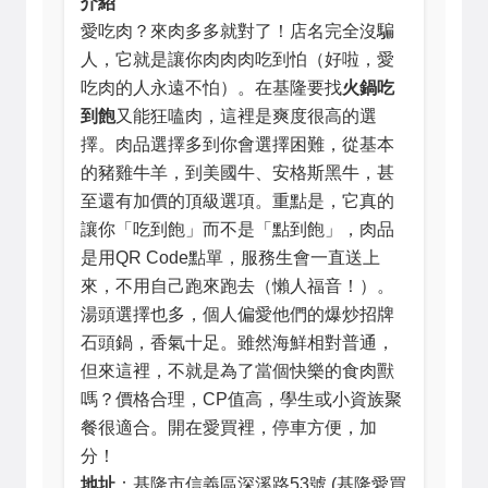
介紹
愛吃肉？來肉多多就對了！店名完全沒騙
人，它就是讓你肉肉肉吃到怕（好啦，愛
吃肉的人永遠不怕）。在基隆要找
火鍋吃
到飽
又能狂嗑肉，這裡是爽度很高的選
擇。肉品選擇多到你會選擇困難，從基本
的豬雞牛羊，到美國牛、安格斯黑牛，甚
至還有加價的頂級選項。重點是，它真的
讓你「吃到飽」而不是「點到飽」，肉品
是用QR Code點單，服務生會一直送上
來，不用自己跑來跑去（懶人福音！）。
湯頭選擇也多，個人偏愛他們的爆炒招牌
石頭鍋，香氣十足。雖然海鮮相對普通，
但來這裡，不就是為了當個快樂的食肉獸
嗎？價格合理，CP值高，學生或小資族聚
餐很適合。開在愛買裡，停車方便，加
分！
地址
：基隆市信義區深溪路53號 (基隆愛買