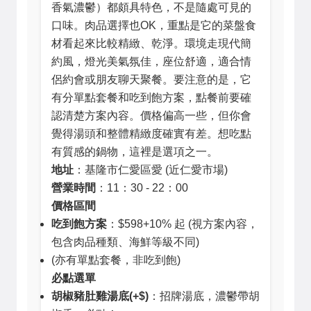
香氣濃鬱）都頗具特色，不是隨處可見的
口味。肉品選擇也OK，重點是它的菜盤食
材看起來比較精緻、乾淨。環境走現代簡
約風，燈光美氣氛佳，座位舒適，適合情
侶約會或朋友聊天聚餐。要注意的是，它
有分單點套餐和吃到飽方案，點餐前要確
認清楚方案內容。價格偏高一些，但你會
覺得湯頭和整體精緻度確實有差。想吃點
有質感的鍋物，這裡是選項之一。
地址
：基隆市仁愛區愛 (近仁愛市場)
營業時間
：11：30 - 22：00
價格區間
吃到飽方案
：$598+10% 起 (視方案內容，
包含肉品種類、海鮮等級不同)
(亦有單點套餐，非吃到飽)
必點選單
胡椒豬肚雞湯底(+$)
：招牌湯底，濃鬱帶胡