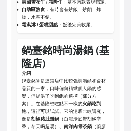
美國雪花牛 / 霜降牛
：基本肉款表現穩定。
自助區熟食
：有時會有炒飯、炒麵、炸
物，水準不錯。
霜淇淋 / 蛋糕甜點
：飯後完美收尾。
鍋臺銘時尚湯鍋 (基
隆店)
介紹
鍋臺銘算是連鎖店中比較強調湯頭和食材
品質的一家，口味偏向精緻個人鍋的感
覺，但提供了吃到飽的選擇（部分方
案）。在基隆想吃點不一樣的
火鍋吃到
飽
，這裡可以試試。它的湯底比較講究，
像是
胡椒豬肚雞鍋
（白濃湯底帶胡椒辛
香，冬天喝超暖）、
南洋肉骨茶鍋
（藥膳