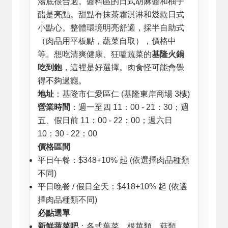
湯底很合適。醬料區的日式胡麻醬和柚子
醋是亮點。甜點有抹茶霜淇淋和幾款日式
小點心。整體環境明亮舒適，採半自助式
（肉品用平板點，蔬菜自取），價格中
等。想吃清爽健康、狂嗑蔬菜的
基隆火鍋
吃到飽
，這裡是好選擇。肉食怪可能會覺
得不夠過癮。
地址
：基隆市仁愛區仁 (基隆東岸商場 3樓)
營業時間
：週一至四 11：00 - 21：30；週
五、假日前 11：00 - 22：00；週六日
10：30 - 22：00
價格區間
平日午餐：$348+10% 起 (依選擇肉品種類
不同)
平日晚餐 / 假日全天：$418+10% 起 (依選
擇肉品種類不同)
必點選單
新鮮蔬菜吧
：各式葉菜、根莖類、菇類，