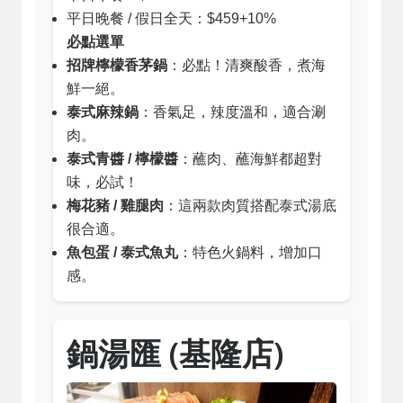
平日晚餐 / 假日全天：$459+10%
必點選單
招牌檸檬香茅鍋
：必點！清爽酸香，煮海
鮮一絕。
泰式麻辣鍋
：香氣足，辣度溫和，適合涮
肉。
泰式青醬 / 檸檬醬
：蘸肉、蘸海鮮都超對
味，必試！
梅花豬 / 雞腿肉
：這兩款肉質搭配泰式湯底
很合適。
魚包蛋 / 泰式魚丸
：特色火鍋料，增加口
感。
鍋湯匯 (基隆店)