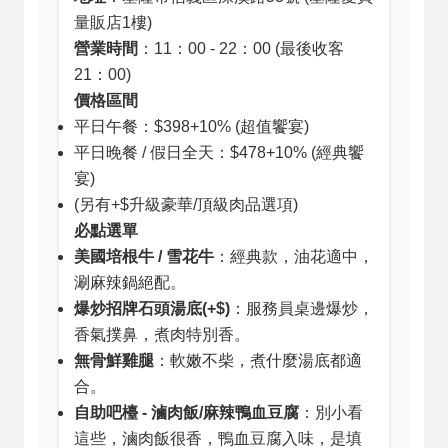
量販店1樓)
營業時間
：11：00 - 22：00 (最後收客
21：00)
價格區間
平日午餐：$398+10% (超值饗宴)
平日晚餐 / 假日全天：$478+10% (經典饗
宴)
(另有+$升級豪華/頂級肉品選項)
必點選單
美國培根牛 / 雪花牛
：經典款，油花適中，
涮麻辣鍋絕配。
爆炒招牌石頭湯底(+$)
：服務員桌邊爆炒，
香氣撲鼻，煮肉特別香。
無骨鮮雞腿
：軟嫩不柴，煮什麼湯底都適
合。
自助吧檯 - 滷肉飯/麻辣鴨血豆腐
：別小看
這些，滷肉飯很香，鴨血豆腐入味，是填