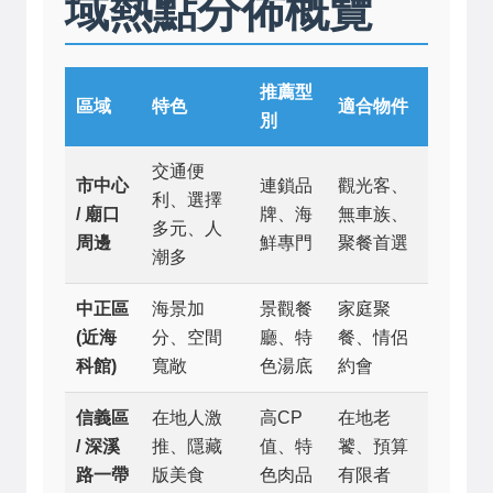
域熱點分佈概覽
推薦型
區域
特色
適合物件
別
交通便
市中心
連鎖品
觀光客、
利、選擇
/ 廟口
牌、海
無車族、
多元、人
周邊
鮮專門
聚餐首選
潮多
中正區
海景加
景觀餐
家庭聚
(近海
分、空間
廳、特
餐、情侶
科館)
寬敞
色湯底
約會
信義區
在地人激
高CP
在地老
/ 深溪
推、隱藏
值、特
饕、預算
路一帶
版美食
色肉品
有限者