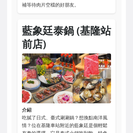
補等待肉片空檔的好朋友。
藍象廷泰鍋 (基隆站
前店)
介紹
吃膩了日式、臺式涮涮鍋？想換點南洋風
情？位在基隆車站附近的藍象廷是個輕鬆