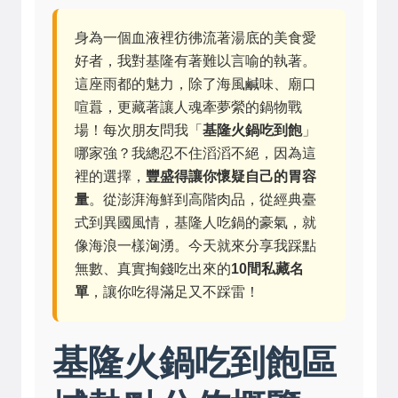
身為一個血液裡彷彿流著湯底的美食愛
好者，我對基隆有著難以言喻的執著。
這座雨都的魅力，除了海風鹹味、廟口
喧囂，更藏著讓人魂牽夢縈的鍋物戰
場！每次朋友問我「
基隆火鍋吃到飽
」
哪家強？我總忍不住滔滔不絕，因為這
裡的選擇，
豐盛得讓你懷疑自己的胃容
量
。從澎湃海鮮到高階肉品，從經典臺
式到異國風情，基隆人吃鍋的豪氣，就
像海浪一樣洶湧。今天就來分享我踩點
無數、真實掏錢吃出來的
10間私藏名
單
，讓你吃得滿足又不踩雷！
基隆火鍋吃到飽區