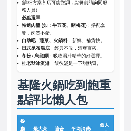
(詳細方案各店可能微調，點餐前請詢問服
務人員)
必點選單
特選肉盤 (如：牛五花、豬梅花)
：搭配套
餐，肉質不錯。
自助吧 - 蔬菜、火鍋料
：新鮮、補貨快。
日式昆布湯底
：經典不敗，清爽百搭。
冬粉 / 烏龍麵
：吸收湯汁精華的好選擇。
杜老爺冰淇淋
：飯後滿足一下甜點胃。
基隆火鍋吃到飽重
點評比懶人包
餐
個人
廳
最大亮
適合
平均消費/