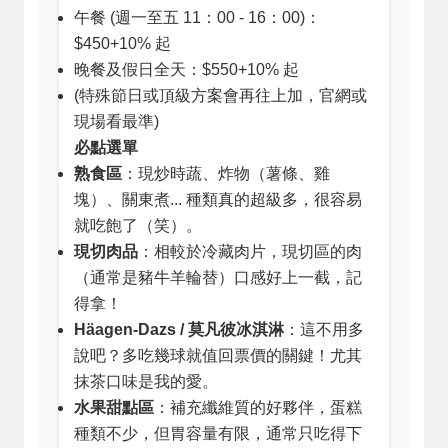
午餐 (週一至五 11：00 - 16：00)：
$450+10% 起
晚餐及假日全天：$550+10% 起
(特殊節日或頂級方案會再往上加，官網或
現場看最準)
必點選單
熟食區
：現炒時蔬、炸物（薯條、雞
塊）、關東煮... 種類真的超級多，很容易
就吃飽了（笑）。
現切肉品
：相較於冷藏肉片，現切區的肉
（通常是豬牛羊輪替）口感好上一截，記
得拿！
Häagen-Dazs / 莫凡彼冰淇淋
：這不用多
說吧？多吃幾球就值回票價的關鍵！尤其
抹茶口味是我的愛。
水果甜點區
：補充纖維質的好夥伴，蛋糕
種類不少，但胃容量有限，通常只吃得下