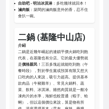
自助吧 - 明治冰淇淋
：多吃幾球就回本！
滷肉飯
：築間的滷肉飯意外的香，忍不住
會扒一碗。
二鍋 (基隆中山店)
介紹
二鍋是近幾年崛起的連鎖平價火鍋吃到飽
代表，在基隆也有分店。它的最大優勢就
是
價格親民
！三百多塊起就能吃到飽（午
餐時段），對於學生黨或預算有限又想大
口吃肉的人來說，吸引力超高。提供基本
款肉品（牛豬雞羊）、常見火鍋料、蔬
菜、飲料、冰淇淋。雖然肉質就是一般冷
凍肉片的水準，海鮮也較普通（蝦子、蛤
蜊），但以這個價位來說，算是物有所
值。湯底選擇基本（昆布、麻辣、藥膳