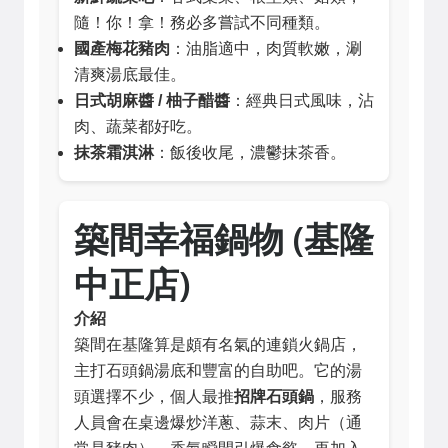
隨！你！拿！務必多嘗試不同種類。
國產梅花豬肉
：油脂適中，肉質軟嫩，涮
清爽湯底最佳。
日式胡麻醬 / 柚子醋醬
：經典日式風味，沾
肉、蔬菜都好吃。
抹茶霜淇淋
：飯後收尾，濃鬱抹茶香。
築間幸福鍋物 (基隆
中正店)
介紹
築間在基隆算是頗有名氣的連鎖火鍋店，
主打石頭鍋湯底和豐富的自助吧。它的湯
頭選擇不少，個人最推
招牌石頭鍋
，服務
人員會在桌邊爆炒洋蔥、蒜末、肉片（通