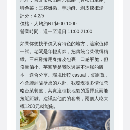
地址：台北市松山區八德路（近松山車站）
特色菜：三杯雞捲、芋頭酥、剝皮辣椒湯
評分：4.2/5
價格：人均約NT$600-1000
營業時間：週一至週日 11:00-21:00
如果你想找平價又有特色的地方，這家值得
一試。老闆是年輕廚師，把傳統台菜做得精
緻。三杯雞捲用春捲皮包裹，口感酥脆，但
份量偏小。芋頭酥是我吃過最不油膩的版
本，適合分享。環境比較 casual，桌距寬，
不會聽到隔壁桌的八卦。我發現很多情侶忽
略台菜餐廳，其實這種接地氣的選擇反而能
拉近距離。建議點他們的套餐，兩個人吃大
概1200元就能飽。