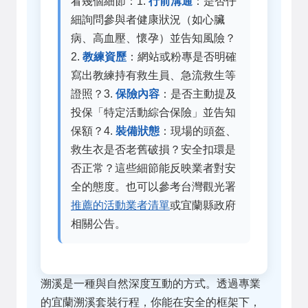
看幾個細節：1.
行前溝通
：是否仔
細詢問參與者健康狀況（如心臟
病、高血壓、懷孕）並告知風險？
2.
教練資歷
：網站或粉專是否明確
寫出教練持有救生員、急流救生等
證照？3.
保險內容
：是否主動提及
投保「特定活動綜合保險」並告知
保額？4.
裝備狀態
：現場的頭盔、
救生衣是否老舊破損？安全扣環是
否正常？這些細節能反映業者對安
全的態度。也可以參考台灣觀光署
推薦的活動業者清單
或宜蘭縣政府
相關公告。
溯溪是一種與自然深度互動的方式。透過專業
的宜蘭溯溪套裝行程，你能在安全的框架下，