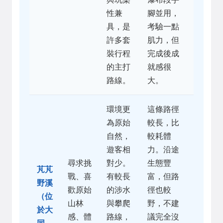
性兼
腳並用，
具，是
考驗一點
許多套
肌力，但
裝行程
完成後成
的主打
就感很
路線。
大。
環境更
這條路徑
為原始
較長，比
自然，
較耗體
遊客相
力。沿途
尋求挑
對少。
生態豐
芃芃
戰、喜
有較長
富，但路
野溪
歡原始
的涉水
徑也較
（位
山林
與攀爬
野，不建
於大
感、體
路線，
議完全沒