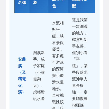
名稱
象
色
醒
這是我第
水流相
一次溯溪
對平
的地方，
緩，峽
確實對新
谷景觀
手友善。
優美，
溯溪新
但別小看
有多處
安農
手、親
「平
可游泳
溪
子家庭
緩」，某
的深潭
（又
（小孩
些段落水
與小型
稱電
需夠
流沖擊力
滑水道
火
大）、
還是很
地形。
溪）
想輕鬆
強，一定
全程挑
玩水者
要聽教練
戰性較
指揮踩
低，玩