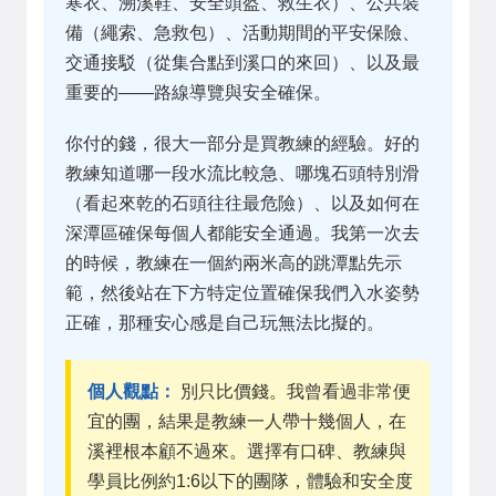
寒衣、溯溪鞋、安全頭盔、救生衣）、公共裝
備（繩索、急救包）、活動期間的平安保險、
交通接駁（從集合點到溪口的來回）、以及最
重要的——路線導覽與安全確保。
你付的錢，很大一部分是買教練的經驗。好的
教練知道哪一段水流比較急、哪塊石頭特別滑
（看起來乾的石頭往往最危險）、以及如何在
深潭區確保每個人都能安全通過。我第一次去
的時候，教練在一個約兩米高的跳潭點先示
範，然後站在下方特定位置確保我們入水姿勢
正確，那種安心感是自己玩無法比擬的。
個人觀點：
別只比價錢。我曾看過非常便
宜的團，結果是教練一人帶十幾個人，在
溪裡根本顧不過來。選擇有口碑、教練與
學員比例約1:6以下的團隊，體驗和安全度