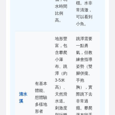
穩。水非
水時間
常清澈，
比例
可以看到
高。
小魚。
地形豐
跳潭需要
富，包
一點勇
含攀爬
氣，但教
小瀑
練會指導
布、跳
姿勢（雙
潭（約
腳併攏、
3-5米
手抱
有基本
高）、
胸），實
體能、
清水
天然滑
際跳下去
想體驗
溪
水道。
非常過
多樣地
刺激度
癮。攀爬
形者
與玩樂
瀑布段手