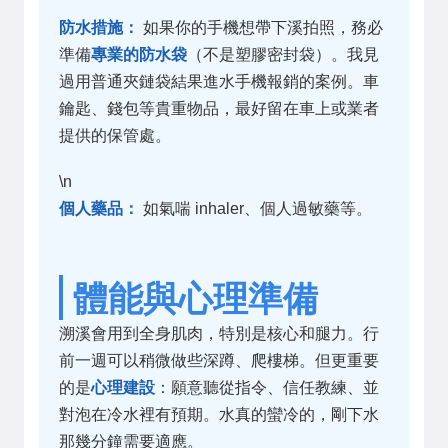
防水措施：
如果你的手機想帶下溪拍照，務必
準備
專業的防水袋
（不是塑膠密封袋）。我見
過用普通夾鏈袋結果進水手機報銷的案例。車
鑰匙、錢包等貴重物品，最好留在車上或業者
提供的保管處。
\n
個人藥品：
如氣喘 inhaler、個人過敏藥等。
體能與心理準備
溯溪會用到全身肌肉，特別是核心和腿力。行
前一週可以稍微做些深蹲、爬樓梯。但更重要
的是
心理建設
：願意聽從指令、信任教練、並
對泡在冷水裡有預期。水真的蠻冷的，剛下水
那幾分鐘需要適應。