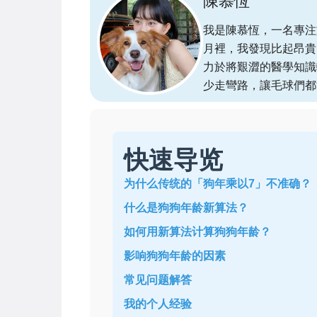
陳慕恆
我是陳慕恆，一名專注
月裡，我發現比起昂貴
力於將艱澀的醫學知識
少走彎路，讓毛球們都
快速导览
为什么传统的「狗年乘以7」不准确？
什么是狗狗年龄新算法？
如何用新算法计算狗狗年龄？
影响狗狗年龄的因素
常见问题解答
我的个人经验