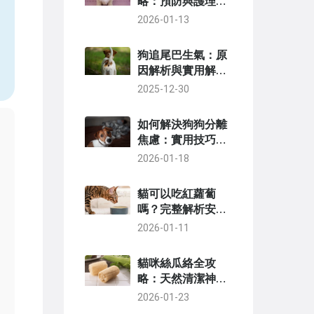
略：預防與護理關
鍵技巧
2026-01-13
狗追尾巴生氣：原
因解析與實用解決
方法全攻略
2025-12-30
如何解決狗狗分離
焦慮：實用技巧與
專家指南
2026-01-18
貓可以吃紅蘿蔔
嗎？完整解析安全
性、好處與餵食技
2026-01-11
巧
貓咪絲瓜絡全攻
略：天然清潔神
器，讓愛貓健康又
2026-01-23
快樂